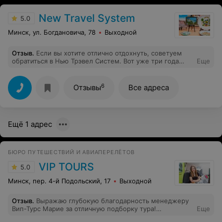
New Travel System
5.0
Минск, ул. Богдановича, 78
Выходной
Отзыв
.
Если вы хотите отлично отдохнуть, советуем
обратиться в Нью Трэвел Систем. Вот уже три года
Еще
подряд работаем с Екатериной Сталенковой. Похоже,
она даже лучше нас самих знает, где и как нам будет
хорошо отдыхать. Имели опыт работы с другими
6
Отзывы
Все адреса
туристическими компаниями, но здесь все безупречно.
Спасибо огромное за организацию нашего отдыха и
заботливое сопровождение!
Ещё 1 адрес
БЮРО ПУТЕШЕСТВИЙ И АВИАПЕРЕЛЁТОВ
VIP TOURS
5.0
Минск, пер. 4-й Подольский, 17
Выходной
Отзыв
.
Выражаю глубокую благодарность менеджеру
Вип-Турс Марие за отличную подборку тура!
Еще
Приобретали тур в августе 2019 года.Очень довольна