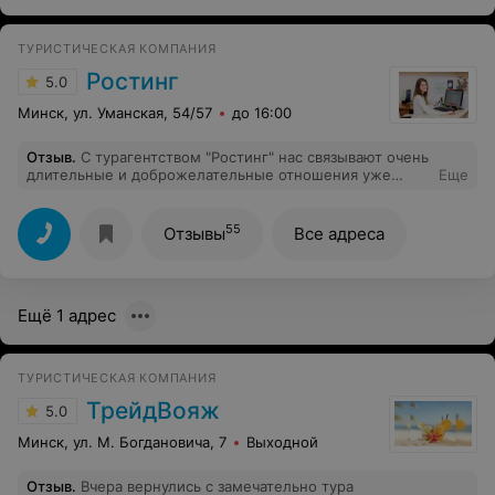
прямая обязанность турагента, а не повод для
манипуляций. В итоге мы столкнулись с бытовыми
ТУРИСТИЧЕСКАЯ КОМПАНИЯ
неудобствами, которые не соответствовали нашим
запросам и бюджету. Выбирая эту компанию, будьте
Ростинг
5.0
готовы перепроверять каждое слово менеджера
самостоятельно, так как доверия к их
Минск, ул. Уманская, 54/57
до 16:00
«рекомендациям» больше нет.
Отзыв
.
С турагентством "Ростинг" нас связывают очень
длительные и доброжелательные отношения уже
Еще
много лет! Каждое лето мы в предвкушении
прекрасного отдыха и ни разу наши ожидания не
заставили нас разочароваться в выбранном
55
Отзывы
Все адреса
турагентстве! Огромное спасибо Вере Жуковской за
теплый приём, слаженную работу и за море позитива!
Ждем не дождёмся отдыха в 2016 году! Процветания,
адекватных клиентов, увлекательных поездок нам от
Ещё 1 адрес
"Ростинг"!!!
ТУРИСТИЧЕСКАЯ КОМПАНИЯ
ТрейдВояж
5.0
Минск, ул. М. Богдановича, 7
Выходной
Отзыв
.
Вчера вернулись с замечательно тура