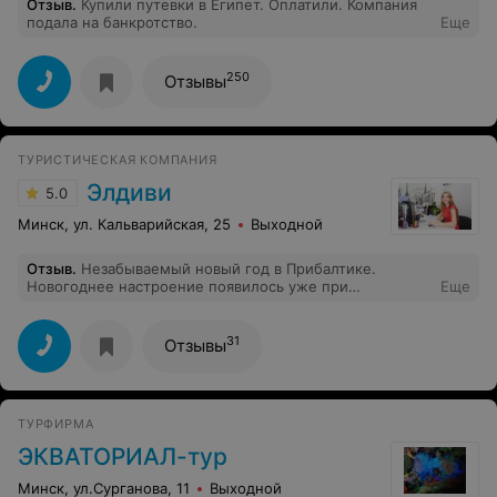
Отзыв
.
Купили путевки в Египет. Оплатили. Компания
подала на банкротство.
Еще
250
Отзывы
ТУРИСТИЧЕСКАЯ КОМПАНИЯ
Элдиви
5.0
Минск, ул. Кальварийская, 25
Выходной
Отзыв
.
Незабываемый новый год в Прибалтике.
Новогоднее настроение появилось уже при
Еще
посещении замечательной турфирмы "Элдиви",
приветливый персонал и чудесная атмосфера
предвещала незабываемое путешествие, которое
31
Отзывы
таким и оказалось! Путешествие на лучших паромах
полностью оправдало своё название. Рига-Стокгольм-
Хельсинки-Таллин все города незабываемы и
прекрасны по своему, тем более с самыми лучшими
ТУРФИРМА
экскурсоводами, которые сопровождали нас на
протяжении всего тура! Отлично подобранная
ЭКВАТОРИАЛ-тур
экскурсионная и развлекательная программа,
интересно в этом туре будет человеку любого
Минск, ул.Сурганова, 11
Выходной