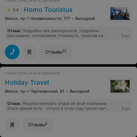
ТУРИСТИЧЕСКАЯ КОМПАНИЯ
Homo Touristus
3.4
Минск, пр-т Независимости, 177
Выходной
Отзыв
.
Подробно все расспросили, подробно
рассказали, согласовали стоимость, приехав на
Еще
следующий день в офис цена значительно
увеличилась, объяснили человеческий фактор. Не
рекомендую данную фирму.
22
Отзывы
ТУРИСТИЧЕСКАЯ КОМПАНИЯ
Holiday Travel
Минск, пр-т Партизанский, 81
Выходной
Отзыв
.
Решила написать отзыв об этой компании,
благо время есть - отпуск в этом году пролетает
Еще
(Квiтней, Беларусь!), ехать не за что за пределы
Синеокой... С Ириной отдыхали в общей сложности
раз 5-6. Настоящий профи, умница, красавица +
6
Отзывы
глубоко порядочный человек. Отдыхом оставались
всегда довольны. Был даже случай, когда менее чем за