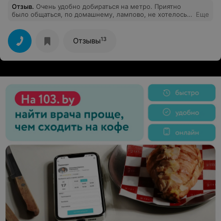
Отзыв
.
Очень удобно добираться на метро. Приятно
наездами и упреками.
было общаться, по домашнему, лампово, не хотелось
Еще
уходить. Получил полную исчерпывающую
информацию про тур, без лишней воды. Туром остался
доволен. Так держать!
13
Отзывы