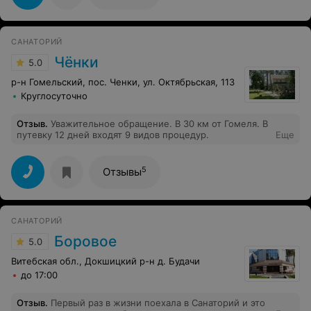
изучил, и диск с МРТ. Подробно разъяснил все по
лечению, еще и комплекс упражнений подобрал.
Спасибо большое, Александр Владимирович! Вообще,
я очень редко пишу отзывы, но этот медцетр меня
САНАТОРИЙ
приятно удивил еще начиная с телефонного звонка.
Приятные и доброжелательные девушки на рецепции
Чёнки
5.0
и время удобное для посещения подобрали, и про
центр рассказали. Спасибо большое за ваш труд!
р-н Гомельский, пос. Ченки, ул. Октябрьская, 113
Выполню все назначения и очень хочу попасть к вам на
Круглосуточно
массаж.
Отзыв
.
Уважительное обращение. В 30 км от Гомеля. В
путевку 12 дней входят 9 видов процедур.
Еще
5
Отзывы
САНАТОРИЙ
Боровое
5.0
Витебская обл., Докшицкий р-н д. Будачи
до 17:00
Отзыв
.
Первый раз в жизни поехала в Санаторий и это