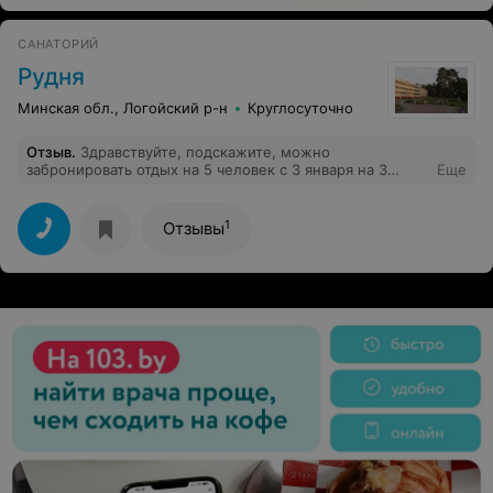
САНАТОРИЙ
Рудня
Минская обл., Логойский р-н
Круглосуточно
Отзыв
.
Здравствуйте, подскажите, можно
забронировать отдых на 5 человек с 3 января на 3
Еще
суток (2 номера), интересует цена за сутки. Ответ по
адресу: ju.kozlov@mail.ru
1
Отзывы