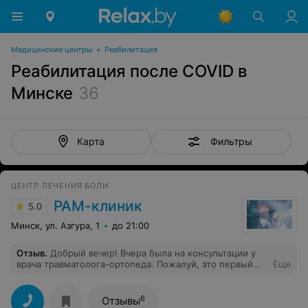
Медицинские центры
•
Реабилитация
Реабилитация после COVID в
Минске
36
Фильтры
Карта
ЦЕНТР ЛЕЧЕНИЯ БОЛИ
РАМ-клиник
5.0
Минск, ул. Азгура, 1
до 21:00
Отзыв
.
Добрый вечер! Вчера была на консультации у
врача травматолога-ортопеда. Пожалуй, это первый
Еще
центр, где уделили действительно много времени,
почти 40 минут длилась консультация. Врач и
выслушал жалобы, и осмотрел и все мои снимки
6
Отзывы