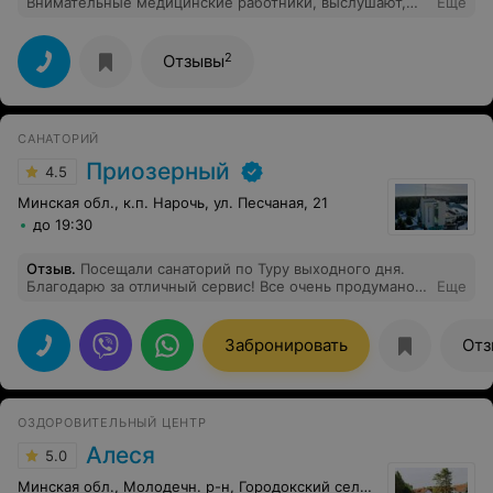
Внимательные медицинские работники, выслушают,
Еще
посоветуют процедуры те, которые действительно
тебе подходят и положительный результат не
заставляет себя долго ждать! Тепло, светло, уютно--
2
Отзывы
как Дома! Рекомендую , не пожалеете!
САНАТОРИЙ
Приозерный
4.5
Минская обл., к.п. Нарочь, ул. Песчаная, 21
до 19:30
Отзыв
.
Посещали санаторий по Туру выходного дня.
Благодарю за отличный сервис! Все очень продумано,
Еще
не грустили ни минуты! Хорошая еда и качество услуг.
Посетили СПА с басейном - релакс полный. Спасибо.
Думаем устроить себе отдых у вас еще раз летом.
Забронировать
Отз
ОЗДОРОВИТЕЛЬНЫЙ ЦЕНТР
Алеся
5.0
Минская обл., Молодечн. р-н, Городокский сельсовет, 4