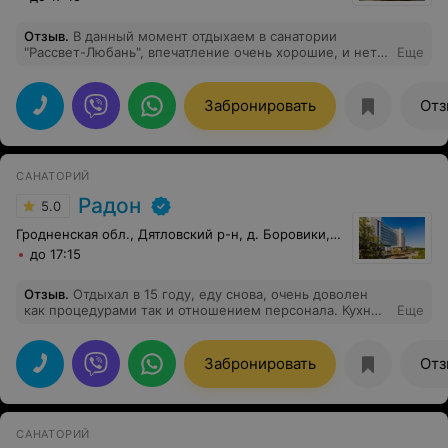
Отзыв
.
В данный момент отдыхаем в санатории
"Рассвет-Любань", впечатление очень хорошие, и нет
Еще
причин жаловаться! Персонал очень
хороший,милый,добрый и отзывчивый! Огромнейшее
спасибо отделу маркетинга, нашему врачу. Маликова
Забронировать
Отз
Елена Александровна(добрейшей души человек)
подошла очень профессионально к назначению
процедур. Спасибо ей огромное за иглоукалывание и
газовые инъекции. Питание очень хорошее и большой
САНАТОРИЙ
выбор. Отдыхаем 7-ой год с подружкой!
Радон
5.0
Гродненская обл., Дятловский р-н, д. Боровики, 10
до 17:15
Отзыв
.
Отдыхал в 15 году, еду снова, очень доволен
как процедурами так и отношением персонала. Кухню
Еще
оценил бы на 4+. Рядом шикарное кафе, кому чё не
хватает - там всё есть. Оборудована площадка для
шашлыков-барбекю, на прокат от велосипедов до
Забронировать
Отз
удочек. Вай-фай стабильный, только карточку купить.
ТВ - ну десяток каналов, но за процедурами их
смотреть некогда. Всем рекомендую.
САНАТОРИЙ