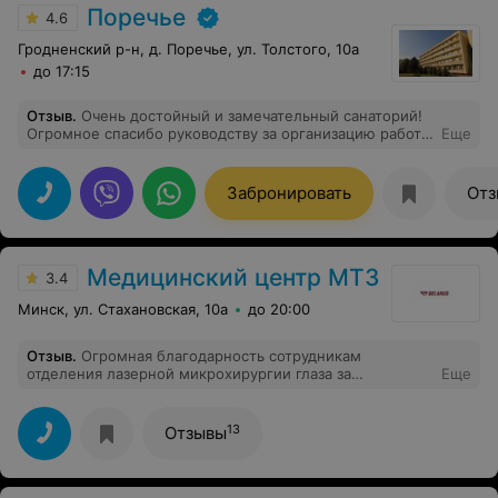
Поречье
4.6
Гродненский р-н, д. Поречье, ул. Толстого, 10а
до 17:15
Отзыв
.
Очень достойный и замечательный санаторий!
Огромное спасибо руководству за организацию работы
Еще
персонала медицинской части. Есть электронная
запись на процедуры, очень удобно. Оперативно
работают специалисты ресепшена. Во всем
Забронировать
Отз
чувствуется забота и внимание к отдыхающим, быстро
решаются вопросы и проблемы. Отдельная
благодарность лечащему врачу Кириченко А.И.
Отдыхала в санатории в ноябре. Хочется приехать еще
Медицинский центр МТЗ
раз!
3.4
Минск, ул. Стахановская, 10а
до 20:00
Отзыв
.
Огромная благодарность сотрудникам
отделения лазерной микрохирургии глаза за
Еще
профессионализм и человечность! Низкий поклон
Беляковскому Павлу Васильевичу и его замечательным
помощницам Елене Викторовне и Светлане
13
Отзывы
Евгеньевне. На таких врачах держится наша медицина.
Храни вас Господь!