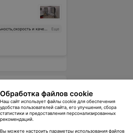
и принт на майку,-ысе сделала оперативно!)
Еще
Обработка файлов cookie
Наш сайт использует файлы cookie для обеспечения
удобства пользователей сайта, его улучшения, сбора
статистики и предоставления персонализированных
Все цены
рекомендаций.
Вы можете настроить параметры использования файлов