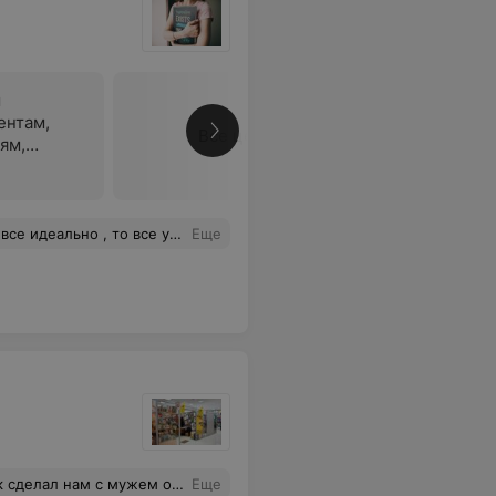
ы
ентам,
Все цены
ям,
расстроена и хотелось бы решить не решённый вопрос с заказом , который изготовили 24 сентября. Плохо ! Очень плохо !
Еще
радовала, однозначно только сюда (есть с чем сравнить, делала в другой фотостудии и пришла сюда переделывать).
Еще