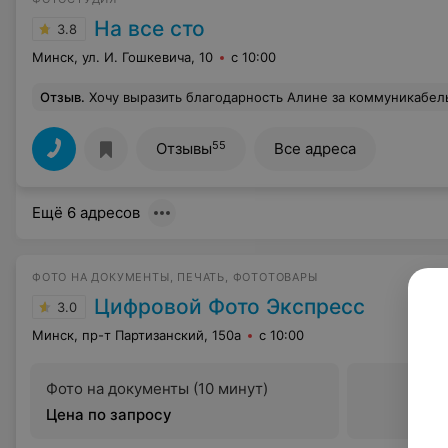
На все сто
3.8
Минск, ул. И. Гошкевича, 10
с 10:00
Отзыв
.
Хочу выразить благодарность Алине за коммуникабельность,скорость и качество обслуживания.Заказывал
55
Отзывы
Все адреса
Ещё 6 адресов
ФОТО НА ДОКУМЕНТЫ, ПЕЧАТЬ, ФОТОТОВАРЫ
Цифровой Фото Экспресс
3.0
Минск, пр-т Партизанский, 150а
с 10:00
Фото на документы (10 минут)
Цена по запросу