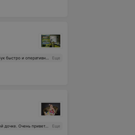
се делают качественно. Рекомендую! Будем обращаться еще!
Еще
удто большой человечек сидит)) Обязательно сюда приду делать семейные снимки.
Еще