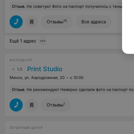
Отзыв
.
Не советую! Фото на паспорт получилось с тенью на лице (и у меня, и у 
15
Отзывы
Все адреса
Ещё 1 адрес
ФОТОЦЕНТР
Print Studio
1.0
Минск, ул. Аэродромная, 20
с 10:00
Отзыв
.
Не рекомендую! Неверно сделали фото на паспорт по размеру, пришлось бегать переделывать, что пр
1
Отзывы
ПЕЧАТНЫЙ ЦЕНТР