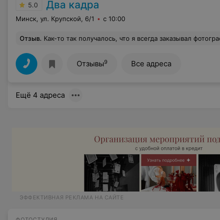
Два кадра
5.0
Минск, ул. Крупской, 6/1
с 10:00
Отзыв
.
Как-то так получалось, что я всегда заказывал фотографии (ул. Крупской, 6/1) одной и той же сотруднице - Маргарите. Она отличный специалист: внимательна, если надо поможет, подскаже
9
Отзывы
Все адреса
Ещё 4 адреса
ЭФФЕКТИВНАЯ РЕКЛАМА НА САЙТЕ
ФОТОСТУДИЯ