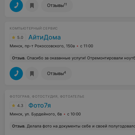
11
Отзывы
КОМПЬЮТЕРНЫЙ СЕРВИС
АйтиДома
5.0
Минск, пр-т Рокоссовского, 150а
с 11:00
Отзыв
.
Спасибо за оказанные услуги! Отремонтировали ноутбук быстро и оперативно, да и цены нижу чем в других мастерских. Ребята молодцы, в
4
Отзывы
ФОТОГРАФ, ФОТОСТУДИЯ, ФОТОАТЕЛЬЕ
Фото7я
4.3
Минск, ул. Бурдейного, 6в
с 10:00
Отзыв
.
Делала фото на документы себе и своей полугодовалой дочке. Очень приветливая девушка очень хорошо сделала снимки, малышка получилась идеально, она её завлекала на камеру, вышла как б