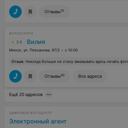
10
Отзывы
ФОТОУСЛУГИ
Вилия
3.0
Минск, ул. Плеханова, 97/2
с 10:00
Отзыв
.
Никогда больше не стану заказывать здесь печать фотографий. Отпечатали на обычном бытовом струйном принтере Epson L800 и на простенькой фотобумаге ColorWay - ка
30
Отзывы
Все адреса
Ещё 20 адресов
ЦИФРОВОЙ ФОТОЦЕНТР
Электронный агент