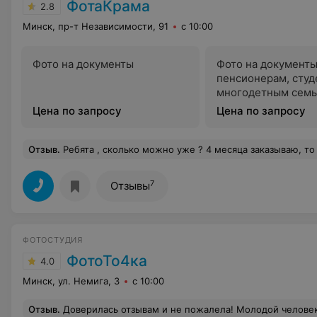
ФотаКрама
2.8
Минск, пр-т Независимости, 91
с 10:00
Фото на документы
Фото на документ
пенсионерам, студ
многодетным семь
инвадилам
Цена по запросу
Цена по запросу
Отзыв
.
Ребята , сколько можно уже ? 4 месяца заказываю, то все идеально , то все ужасно !!! Это зависит от смены работы сотрудников или как понимать ?Вы даже русский не знаете , вы заказы проверяете перед выдачей ? Просто разочарование ! Не советую и рекомендовать не буду . Я 
7
Отзывы
ФОТОСТУДИЯ
ФотоТо4ка
4.0
Минск, ул. Немига, 3
с 10:00
Отзыв
.
Доверилась отзывам и не пожалела! Молодой человек сделал нам с мужем очень красивые фото на паспорт и права! Все получилось быстро и качественно (10 минут и фото готовы). Огромное спасибо, остались очень довольны! Если хотите, чтобы фото в паспорте вас 