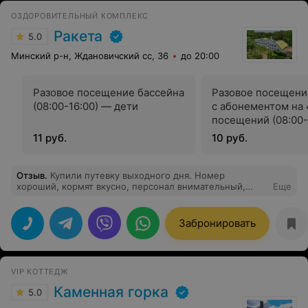
ОЗДОРОВИТЕЛЬНЫЙ КОМПЛЕКС
Ракета
5.0
Минский р-н, Ждановичский сс, 36
до 20:00
Разовое посещение бассейна
Разовое посещени
(08:00-16:00) — дети
с абонементом на 
посещений (08:00-
дети
11 руб.
10 руб.
Отзыв
.
Купили путевку выходного дня. Номер
хороший, кормят вкусно, персонал внимательный,
Еще
вежливый, процедуры - то, что надо и цена доступная.
Забронировать
VIP КОТТЕДЖ
Каменная горка
5.0