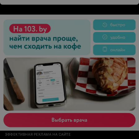
фитнес-инструктор Ирина, очень рекомендую
посетить ее занятия по пилатесу, замечательный
спортзал и спортивный инвентарь, доброжелательные
культорганизаторы, просто великолепный бассейн,
комплекс бань и аквапарк. Всего и не перечислишь.
Природа чудесная, а с погодой нам всегда везёт не
смотря на конец марта. Очень адекватные
отдыхающие, много деток, но продумано и расселение
и питание в столовой так, что никто никому не
мешает. Рекомендуем однозначно. Очень рады, что у
нас в Беларуси есть такие замечательные места для
отдыха.
ЭФФЕКТИВНАЯ РЕКЛАМА НА САЙТЕ