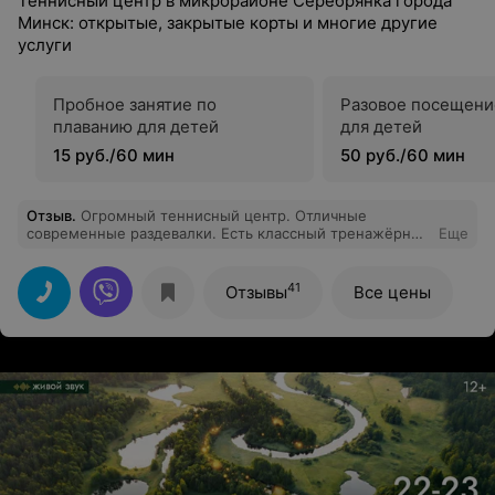
Теннисный центр в микрорайоне Серебрянка города
Минск: открытые, закрытые корты и многие другие
услуги
Пробное занятие по
Разовое посещени
плаванию для детей
для детей
15 руб./60 мин
50 руб./60 мин
Отзыв
.
Огромный теннисный центр. Отличные
современные раздевалки. Есть классный тренажёрный
Еще
зал, зал ОФП, суперская аквазона, кафе с видом на
корты. Персонал очень доброжелательный, видно, что
люди стараются. Короче, отлично!!
41
Отзывы
Все цены