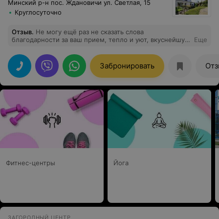
Минский р-н пос. Ждановичи ул. Светлая, 15
Круглосуточно
Отзыв
.
Не могу ещё раз не сказать слова
благодарности за ваш прием, тепло и уют, вкуснейшую
Еще
еду и обалденную атмосферу.
Забронировать
Отз
Фитнес-центры
Йога
ЗАГОРОДНЫЙ ЦЕНТР