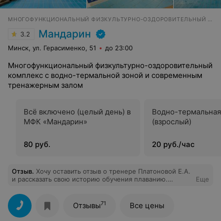
МНОГОФУНКЦИОНАЛЬНЫЙ ФИЗКУЛЬТУРНО-ОЗДОРОВИТЕЛЬНЫЙ КОМПЛЕКС
Мандарин
3.2
Минск, ул. Герасименко, 51
до 23:00
Многофункциональный физкультурно-оздоровительный
комплекс с водно-термальной зоной и современным
тренажерным залом
Всё включено (целый день) в
Водно-термальная
МФК «Мандарин»
(взрослый)
80 руб.
20 руб./час
Отзыв
.
Хочу оставить отзыв о тренере Платоновой Е.А.
и рассказать свою историю обучения плаванию.
Еще
Начинала я с нуля и с сильным страхом глубины.
Пошла на 2х мес. групповые занятия, которые не
принесли рез-та - а именно свободно проплыть 25м
71
Отзывы
Все цены
как было заявлено- изза своего страха я просто
познакомилась с водой и обучилась дыханию в ней