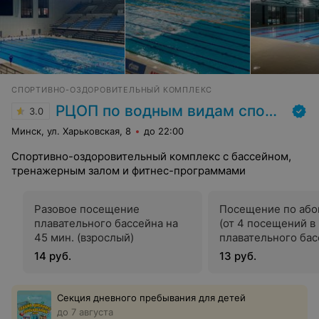
СПОРТИВНО-ОЗДОРОВИТЕЛЬНЫЙ КОМПЛЕКС
РЦОП по водным видам спорта
3.0
Минск, ул. Харьковская, 8
до 22:00
Спортивно-оздоровительный комплекс с бассейном,
тренажерным залом и фитнес-программами
Разовое посещение
Посещение по або
плавательного бассейна на
(от 4 посещений в
45 мин. (взрослый)
плавательного бас
45 мин. (взрослый)
14 руб.
13 руб.
Секция дневного пребывания для детей
до 7 августа