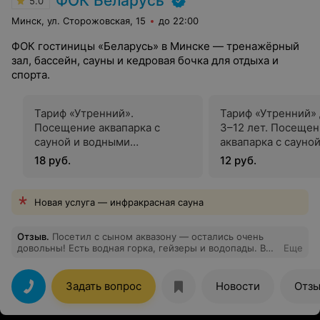
ФОК Беларусь
5.0
Минск, ул. Сторожовская, 15
до 22:00
ФОК гостиницы «Беларусь» в Минске — тренажёрный
зал, бассейн, сауны и кедровая бочка для отдыха и
спорта.
Тариф «Утренний».
Тариф «Утренний» 
Посещение аквапарка с
3–12 лет. Посеще
сауной и водными
аквапарка с сауной
процедурами 1 сеанс (1 час)
водными процедур
18 руб.
12 руб.
сеанс (1 час)
Новая услуга — инфракрасная сауна
Отзыв
.
Посетил с сыном аквазону — остались очень
довольны! Есть водная горка, гейзеры и водопады. В
Еще
бассейне идеальная чистота, видно, что за гигиеной
следят строго. Вода тёплая и приятная, нет запаха
хлорки, что для меня большой плюс. В большом
Задать вопрос
Новости
Отз
бассейне — вода 29°C, а в детском 32°C, есть и
джакузи, но я не любитель)