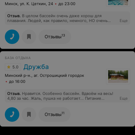
Минск, ул. К. Цеткин, 24
до 23:00
Отзыв
.
В целом бассейн очень даже хорош для
плавания. Людей, как правило, немного, НО очень
Еще
регулярная проблема отсутствия полотенец. Из 5 раз 2
приходится вытираться полотенцами для рук/лица.
Иногда даже этих полотенец нет. Неприятно, когда
13
Отзывы
специально после работы вечером приехал/пришёл
поплавать, а приходится разворачиваться. Несмотря на
системность проблемы, мер никаких не принимается
БАЗА ОТДЫХА
Дружба
5.0
Минский р-н., аг. Острошицкий городок
до 16:00
Отзыв
.
Нравится. Особенно бассейн. Вдвоëм на весь!
4,80 за час. Жаль, пушка не работает... Питание
Еще
стандартное. Номер хороший, с удобствами. Не взяли
с собой напитки, о чём жалеем...
11
Отзывы