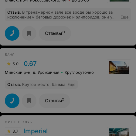
Отзыв
.
В тренажерном зале все вроде.бы хорошо за
исключением беговых дорожек и элипсоидов, они уже
Еще
отжили свое работают с хрустом, перебоями и
статическим электричеством можно по пальцам
получить
11
Отзывы
БАНЯ
0.67
5.0
Минский р-н, д. Урожайная
Круглосуточно
Отзыв
.
Крутое место, банька
Еще
2
Отзывы
ФИТНЕС-КЛУБ
Imperial
3.7