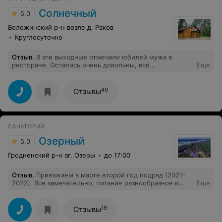
Солнечный
5.0
Воложинский р-н возле д. Раков
Круглосуточно
Отзыв
.
В эти выходные отмечали юбилей мужа в
ресторане. Остались очень довольны, всё
Еще
понравилось. Персонал замечательный, обслуживание
просто супер! Рекомендую всем посетить это место.
49
Отзывы
САНАТОРИЙ
Озерный
5.0
Гродненский р-н аг. Озеры
до 17:00
Отзыв
.
Приезжаем в марте второй год подряд (2021-
2022). Все замечательно, питание разнообразное и
Еще
отличное, сыну подростку (16 лет) с хорошим
аппетитом всего хватало, персонал
доброжелательный и очень отзывчивый,
19
Отзывы
замечательная библиотека, отличный бар, чудесная