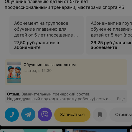
Обучение плаванию детей от 5-ти лет
профессиональными тренерами, мастерами спорта РБ
Абонемент на групповое
Абонемент на гру
обучение плаванию для
обучение плавани
детей от 5 лет (посещение 1
детей от 5 лет (п
раз в неделю)
раза в неделю)
27,50 руб./занятие в
26,25 руб./занятие
абонементе
абонементе
Обучение плаванию летом
завтра, в 15:30
Отзыв
.
Замечательный тренерский состав.
Индивидуальный подход к каждому ребенку( есть с
Еще
чем сравнить).Рекомендую сюда приходить учиться
плавать
Записаться
Отзывы