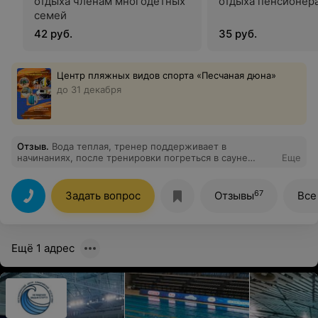
отдыха членам многодетных
отдыха пенсионер
семей
42 руб.
35 руб.
Центр пляжных видов спорта «‎Песчаная дюна»
до 31 декабря
Отзыв
.
Вода теплая, тренер поддерживает в
начинаниях, после тренировки погреться в сауне
Еще
самое то)
67
Задать вопрос
Отзывы
Все
Ещё 1 адрес