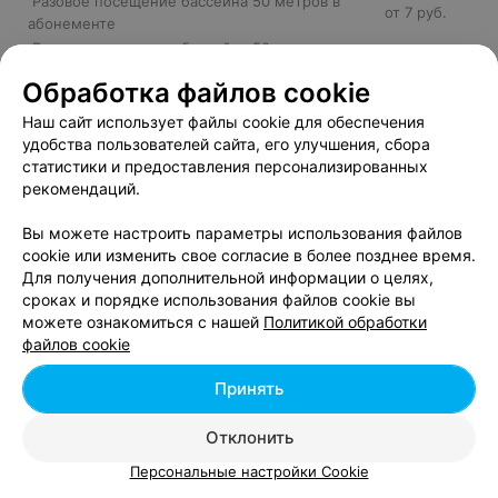
Разовое посещение бассейна 50 метров в
от 7 руб.
абонементе
Разовое посещение бассейна 50 метров в
от 5 руб.
будни 9:00 - 17:00
Обработка файлов cookie
Разовое посещение бассейна 50 метров
от 8 руб.
детям
Наш сайт использует файлы cookie для обеспечения
Разовое посещение бассейна 50 метров
удобства пользователей сайта, его улучшения, сбора
от 8 руб.
студентам
статистики и предоставления персонализированных
рекомендаций.
Разовое посещение оздоровительного
от 8 руб.
плавания взрослым
Вы можете настроить параметры использования файлов
Разовое посещение плавания для детей с 6 до
от 6 руб.
cookie или изменить свое согласие в более позднее время.
16 лет
Для получения дополнительной информации о целях,
Разовое посещение плавания для
от 5 руб.
сроках и порядке использования файлов cookie вы
многодетных семей
можете ознакомиться с нашей
Политикой обработки
Разовое посещение сеанса Аква Аэробики
от 10 руб.
файлов cookie
Разовое посещение сеанса родитель +
от 10 руб.
ребенок ( дети до 5 лет) в бассейне
Принять
Сеанс обучения плаванию для взрослых
от 15 руб.
Сеанс обучения плаванию для взрослых по
от 11 руб.
Отклонить
абонементу (группа до 8 человек) на 1 месяц
Сеанс обучения плаванию для детей (в
Персональные настройки Cookie
от 8 руб.
абонементе)