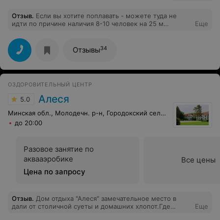
Отзыв
.
Если вы хотите поплавать - можете туда не
идти по причине наличия 8-10 человек на 25 м
Еще
дорожке, 2 или 3 из которых вообще тупо не плавают,
а ходят. Очень много хлорки, оно и понятно, много
людей. На одной из дорожек учат детей плавать,
34
Отзывы
поэтому в душевой творится пипец, душевых тоже не
хватает. Ну и чисто душевых, раздевалок и бассейне 4
из 10.
ОЗДОРОВИТЕЛЬНЫЙ ЦЕНТР
Алеся
5.0
Минская обл., Молодечн. р-н, Городокский сельсовет, 4
до 20:00
Разовое занятие по
аквааэробике
Все цены
Цена по запросу
Отзыв
.
Дом отдыха "Алеся" замечательное место в
дали от столичной суеты и домашних хлопот.Где
Еще
можно отлично отдохнуть,заняться спортом в любую