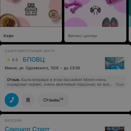
Кафе
Фитнес-центры
ОЗДОРОВИТЕЛЬНЫЙ ЦЕНТР
БПОВЦ
5.0
Минск, ул. Одоевского, 10/6
до 23:00
Отзыв
.
Была впервые в этом бассейне! Меня очень
порадовал сервис, очень вежливый персонал, во всем
Еще
помогла и подсказывал! Также приятно было увидеть
чистые раздевалки, душ, бассейн, все очень чисто и
предусмотрено! Я буду посещать это место теперь
14
Отзывы
часто! Благодарю за отзывчивость персонала!
БАССЕЙН
Сдюшор Старт