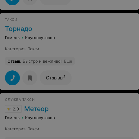
еще ждете? а машина уже едет,в конечном этоге меня
забрали с адреса в 18.09 и кстати чек выдали на
5рублей 80 копеек а взяли 10 рублей .я рекомендую
обходить стороной эту службу такси.
ТАКСИ
Торнадо
Гомель
Круглосуточно
Категория
:
Такси
Отзыв
.
Быстро и вежливо!
Еще
2
Отзывы
СЛУЖБА ТАКСИ
Метеор
2.0
Гомель
Круглосуточно
Категория
:
Такси