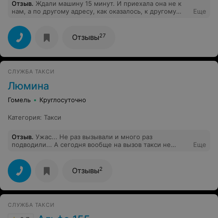
Отзыв
.
Ждали машину 15 минут. И приехала она не к
нам, а по другому адресу, как оказалось, к другому
Еще
кафе. А на улице мороз -20 ((. Водитель говорил по
телефону тоном только проснувшегося человека, а
диспетчер перепутавшая адрес-наорала.((( жуть!!!(((
27
Отзывы
Вычеркиваю это такси для себя навсегда!
СЛУЖБА ТАКСИ
Люмина
Гомель
Круглосуточно
Категория
:
Такси
Отзыв
.
Ужас... Не раз вызывали и много раз
подводили... А сегодня вообще на вызов такси не
Еще
приехало. Оператор начала рассказывать сказки о том,
что она много раз звонила нам на номер и не
попадала, потом сказала, что водитель нам звонил, не
2
Отзывы
дозвонился и даже успел приехать, хотя мы никакого
водителя в глаза не видели.Такси заказывали, чтобы
отвести больного человека в болиницу...
СЛУЖБА ТАКСИ