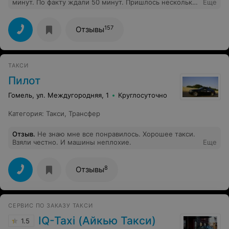
минут. По факту ждали 50 минут. Пришлось несколько
Еще
раз звонить, уточнять где пропал водитель. Ещё и
перепутали номер машины. Он приехал, звонит, а мы
ищем машину с другим номером!
157
Отзывы
ТАКСИ
Пилот
Гомель, ул. Междугородняя, 1
Круглосуточно
Категория
:
Такси
,
Трансфер
Отзыв
.
Не знаю мне все понравилось. Хорошее такси.
Взяли честно. И машины неплохие.
Еще
8
Отзывы
СЕРВИС ПО ЗАКАЗУ ТАКСИ
IQ-Taxi (Айкью Такси)
1.5