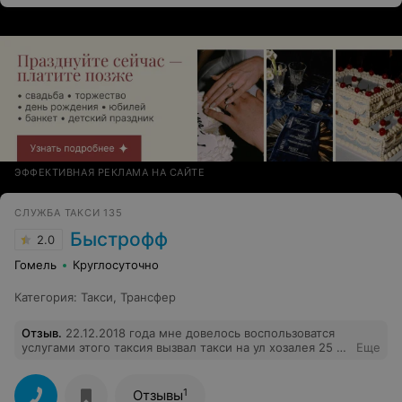
ЭФФЕКТИВНАЯ РЕКЛАМА НА САЙТЕ
СЛУЖБА ТАКСИ 135
Быстрофф
2.0
Гомель
Круглосуточно
Категория
:
Такси
,
Трансфер
Отзыв
.
22.12.2018 года мне довелось воспользоватся
услугами этого таксия вызвал такси на ул хозалея 25 в
Еще
17.26 мне диспетчер сказала что такси приедет через
10 минут,в 17.38 мне говорят что такси будет но нужно
подождать еще 10 минут,в 17.52 мне говорят что вы
1
Отзывы