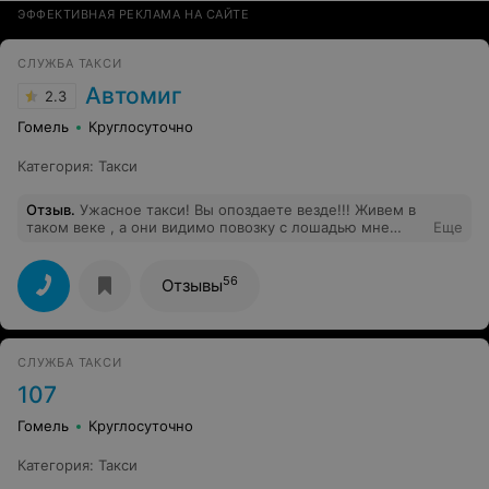
ЭФФЕКТИВНАЯ РЕКЛАМА НА САЙТЕ
СЛУЖБА ТАКСИ
Автомиг
2.3
Гомель
Круглосуточно
Категория
:
Такси
Отзыв
.
Ужасное такси! Вы опоздаете везде!!! Живем в
таком веке , а они видимо повозку с лошадью мне
Еще
искали, так не могли машину найти! Отвратительная
работа диспетчеров. Незнают ни времени подачи
ничего!
56
Отзывы
СЛУЖБА ТАКСИ
107
Гомель
Круглосуточно
Категория
:
Такси