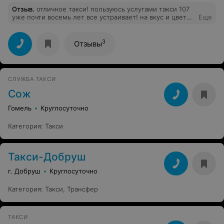
Отзыв
.
отличное такси! пользуюсь услугами такси 107
уже почти восемь лет все устраивает! на вкус и цвет
Еще
товарищей нет! много такси в гомеле выбираете
любую службу! в каждой есть свои заморочки!
3
Отзывы
СЛУЖБА ТАКСИ
Сож
Гомель
Круглосуточно
Категория
:
Такси
Такси-Добруш
г. Добруш
Круглосуточно
Категория
:
Такси
,
Трансфер
ТАКСИ