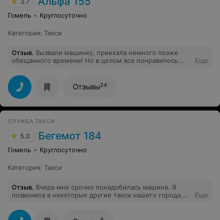
Альфа 155
3.7
Гомель
Круглосуточно
Категория
:
Такси
Отзыв
.
Вызвали машинку, приехала немного позже
обещанного времени! Но в целом все понравилось.
Еще
Машина чистенькая, водитель вежливый и цена
хорошая! Рекомендую!
24
Отзывы
СЛУЖБА ТАКСИ
Бегемот 184
5.0
Гомель
Круглосуточно
Категория
:
Такси
Отзыв
.
Вчера мне срочно понадобилась машина. Я
позвонила в некоторые другие такси нашего города,
Еще
но мне грубым тоном ответили, мол, машин нет.
Набрав 184, мне ответила милая девушка, взяла мой
заказ и сказала ожидать 10-15 минут. И спустя 10 (!!!)
8