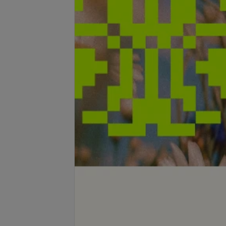
се цены