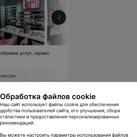
образие услуг, сервис
массаж
Все цены
Обработка файлов cookie
Наш сайт использует файлы cookie для обеспечения
ся
удобства пользователей сайта, его улучшения, сбора
статистики и предоставления персонализированных
рекомендаций.
Вы можете настроить параметры использования файлов