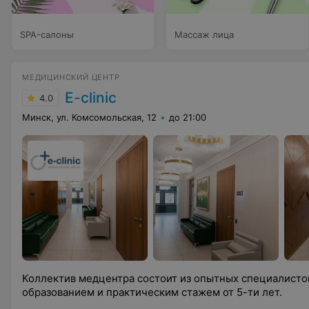
SPA-салоны
Массаж лица
МЕДИЦИНСКИЙ ЦЕНТР
E-clinic
4.0
Минск, ул. Комсомольская, 12
до 21:00
Коллектив медцентра состоит из опытных специалисто
образованием и практическим стажем от 5-ти лет.