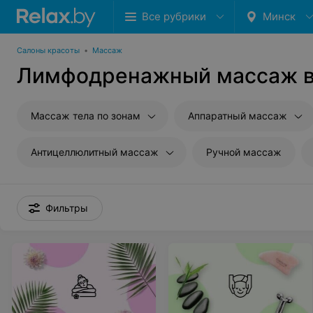
Все рубрики
Минск
Салоны красоты
•
Массаж
Лимфодренажный массаж в
Массаж тела по зонам
Аппаратный массаж
Антицеллюлитный массаж
Ручной массаж
Фильтры