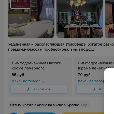
Уединенная и расслабляющая атмосфера, богатое разно
премиум-класса и профессиональный подход.
Лимфодренажный массаж
Лимфодренажный 
кроме лечебного
(кроме лечебного)
85 руб.
70 руб.
Запись по телефону
Запись по телефону
Записаться
Записать
Отзыв
.
Услуга оказана на высшем уровне
Еще