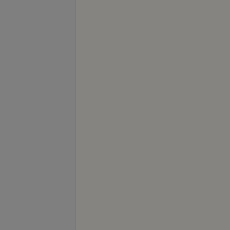
ела
Массаж тела
енажный ICOONE
лимфодренажный ICOONE
)
(60 минут)
б.
от 130 руб.