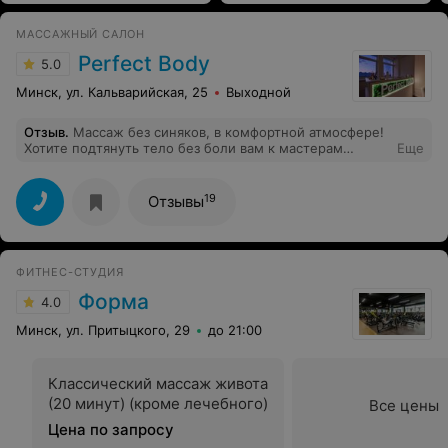
МАССАЖНЫЙ САЛОН
Perfect Body
5.0
Минск, ул. Кальварийская, 25
Выходной
Отзыв
.
Массаж без синяков, в комфортной атмосфере!
Хотите подтянуть тело без боли вам к мастерам
Еще
студии. Рекомендую к посещению. Готовимся к лету.
19
Отзывы
ФИТНЕС-СТУДИЯ
Форма
4.0
Минск, ул. Притыцкого, 29
до 21:00
Классический массаж живота
(20 минут) (кроме лечебного)
Все цены
Цена по запросу