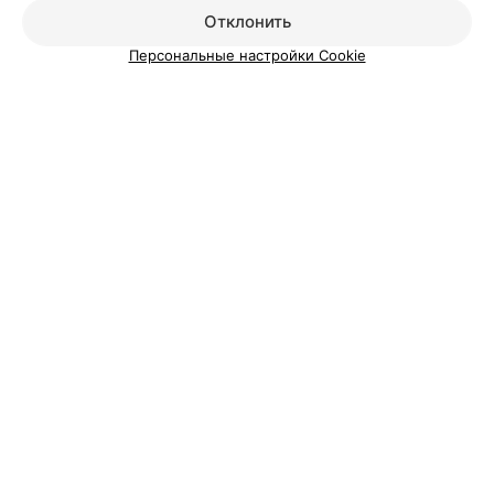
Отклонить
Персональные настройки Cookie
Добавить компанию
Добавить специалиста
О проекте
Новости проекта
Размещение рекламы
Вакансии
Публичный договор
Способы оплаты
Публичный договор по использованию сервиса
«Афиша»
Пользовательское соглашение
Написать в поддержку
Связаться по вопросам сотрудничества