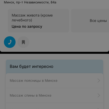
Минск, пр-т Независимости, 84а
работу администратора, возможность расплатиться
картой халва и удобное расположение.
Массаж живота (кроме
лечебного)
Все цены
Цена по запросу
Вам будет интересно
Массаж поясницы в Минске
Массаж спины в Минске