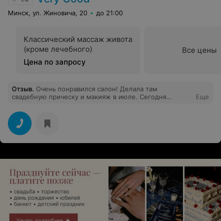
и внимательные. Территория санатория красивая и
ухоженная, много мест для отдыха, только не понятно,
Минск, ул. Жиновича, 20
до 21:00
почему отдыхающим в санатории нужно оплачивать
беседки, в которых они хотят отдохнуть, сделать
шашлык. Ну понимаю, если нужны дрова, шампуры -
Классический массаж живота
это может быть платно, но, если отдыхают со всем
(кроме лечебного)
своим, то какие могут быть деньги??? Понимаю, если
Все цены
приехали люди посторонние отдохнуть, им и сдавайте
Цена по запросу
беседки, а отдыхающим зачем? разве они мало уже
заплатили? Но в остальном все отлично!!
Отзыв
.
Очень понравился салон! Делала там
свадебную прическу и макияж в июле. Сегодня
Еще
получила фото))) Довольна всем!!! А время
проведенное с мастером пролетело легко, весело и
ненавязчиво! Девочки, спасибо огромное за труд!