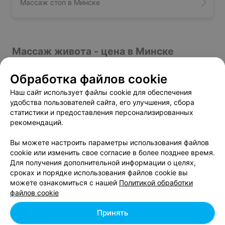
Массаж стоп в Минске
Массаж живота - цена в Минске
Обработка файлов cookie
Антицеллюлитный медовый массаж (ноги,
Наш сайт использует файлы cookie для обеспечения
ягодицы,бока, живот, голень, руки) (кроме
от 60 руб.
удобства пользователей сайта, его улучшения, сбора
лечебного)
статистики и предоставления персонализированных
Массаж антицеллюлитный (ноги, ягодицы, бока,
от 60 руб.
рекомендаций.
живот, голень, руки) (кроме лечебного)
Массаж живота (15 мин)
от 15 руб.
Вы можете настроить параметры использования файлов
Массаж живота (15 мин) (кроме лечебного)
от 15 руб.
cookie или изменить свое согласие в более позднее время.
Массаж живота (15мин)
от 31 руб.
Для получения дополнительной информации о целях,
Массаж живота (30 мин)
от 30 руб.
сроках и порядке использования файлов cookie вы
Массаж живота (30 мин) (кроме лечебного)
от 30 руб.
можете ознакомиться с нашей
Политикой обработки
Массаж живота (кроме лечебного)
от 36 руб.
файлов cookie
Моделирование контура рук
от 36 руб.
Принять
Уход за животом (10 мин)
от 20 руб.