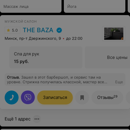
Массаж лица
Йога
МУЖСКОЙ САЛОН
THE BAZA
5.0
Минск, пр-т Дзержинского, 9
до 22:00
Спа для рук
Все цены
15 руб.
Отзыв
.
Зашел в этот барбершоп, и сервис там на
уровне. Стрижка получилась классной, мастер все
Еще
сделал как надо. Атмосфера приятная, цены
адекватные. Буду возвращаться. Мастеру Лере
отдельный респект
29
Записаться
Отзывы
Ещё 1 адрес