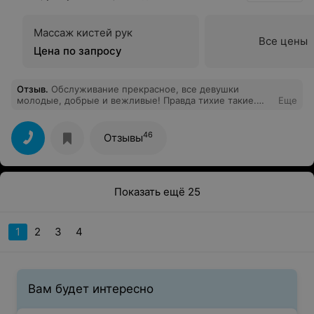
Массаж кистей рук
Все цены
Цена по запросу
Отзыв
.
Обслуживание прекрасное, все девушки
молодые, добрые и вежливые! Правда тихие такие.
Еще
Интерьер скучноват, тусклый свет и тихая музыка
создают угнетенное настроение и скуку. Не хватает
изюминки! Маникюр сделали прекрасно. Была у
46
Отзывы
высокой девушки с пирсингом с бело -фиолетовыми
волосами, к сожалению, не спросила, как её зовут, но
она сделала всё очень аккуратно, хоть и долго. Массаж
рук в конце был шикарным! Очень вежливая и
хорошая. Спасибо! Потом стригла волосы! Мастер
Показать ещё 25
тоже очень добрая, молодая и вежливая. Все сделала
быстро и хорошо! Спасибо!
1
2
3
4
Вам будет интересно