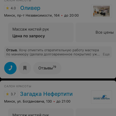
САЛОН КРАСОТЫ
Оливер
4.0
Минск, пр-т Независимости, 164
до 20:00
Массаж кистей рук
Все цены
Цена по запросу
Отзыв
.
Хочу отметить отвратительную работу мастера
по маникюру (делала долговременное покрытие) уже
Еще
через пару дней ногти выглядели неаккуратно, а через
неделю покрытие, которое у меня обычно держится 3
недели, стало откалываться, как со стороны
79
Отзывы
свободного края, так и со стороны кутикулы. Кошмар.
В итоге, через неделю я сама все сняла, без усилий,
чуть подковырнув. Жаль нельзя приложить фото. Такое
ощущение, что работала мастер-дилетант.
САЛОН КРАСОТЫ
Загадка Нефертити
3.7
Минск, ул. Богдановича, 130
до 21:00
Массаж кистей рук