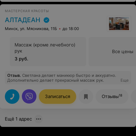
также мужскую стрижку у Аллы Лапутской. Место
презентабельное, специалисты профессионалы своего
МАСТЕРСКАЯ КРАСОТЫ
дела. Всем советую!!!
АЛТАДЕАН
Минск, ул. Мясникова, 11Б
до 18:00
Массаж (кроме лечебного)
рук
Все цены
3 руб.
Отзыв
.
Светлана делает маникюр быстро и аккуратно.
Дополнительно делает прекрасный массаж рук.
Еще
18
Записаться
Отзывы
Ещё 1 адрес