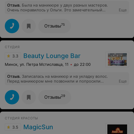
Отзыв
.
Была на маникюре у двух разных мастеров.
Очень понравилось у Ольги. Это замечательный
Еще
мастер. Все делает очень аккуратно, качественно и
добросовестно. Теперь я ваш постоянный клиент.
75
Отзывы
СТУДИЯ
Beauty Lounge Bar
3.3
Минск, ул. Петра Мстиславца, 11
до 22:00
Отзыв
.
Записалась на маникюр и на укладку волос.
Перед маникюром мне позвонили и попросили
Еще
перенести. А когда я пришла на укладку (на
следующий день), мне сказали, что мастер заболел.
Позвонить и предупредить они не могли, потому что "я
29
Отзывы
не оставила номер телефона". Но про маникюр же они
предупредить как-то смогли! В итоге осталась без
укладки. Спасибо!
СТУДИЯ КРАСОТЫ
MagicSun
3.5