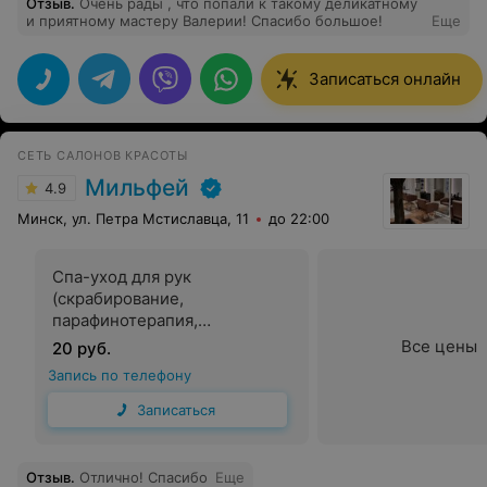
Отзыв
.
Очень рады , что попали к такому деликатному
и приятному мастеру Валерии! Спасибо большое!
Еще
Записаться онлайн
СЕТЬ САЛОНОВ КРАСОТЫ
Мильфей
4.9
Минск, ул. Петра Мстиславца, 11
до 22:00
Спа-уход для рук
(скрабирование,
парафинотерапия,
завершающий крем)
Все цены
20 руб.
Запись по телефону
Записаться
Отзыв
.
Отлично! Спасибо
Еще