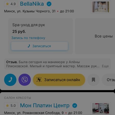
BellaNika
4.9
Минск, ул. Кузьмы Чорного, 31
до 21:00
Spa-уход для рук
25 руб.
Все цены
Запись по телефону
Записаться
Отзыв
.
Была сегодня на маникюре у Алёны
Плисковской. Милый и приятный мастер. Массаж рук
Еще
был крутой и ароматное масло для кутикулы. Вернусь
к ней снова
Записаться онлайн
Отз
САЛОН КРАСОТЫ
Мон Платин Центр
5.0
Минск, ул. Романовская Слобода, 9
до 21:00