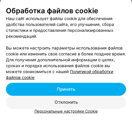
Обработка файлов cookie
Наш сайт использует файлы cookie для обеспечения
О проекте
Новости проекта
Размещение рекламы
удобства пользователей сайта, его улучшения, сбора
Вакансии
Публичный договор
Способы оплаты
статистики и предоставления персонализированных
рекомендаций.
Публичный договор по использованию сервиса
«Афиша»
Вы можете настроить параметры использования файлов
Пользовательское соглашение
cookie или изменить свое согласие в более позднее время.
Для получения дополнительной информации о целях,
Написать в поддержку
сроках и порядке использования файлов cookie вы
Связаться по вопросам сотрудничества
можете ознакомиться с нашей
Политикой обработки
Написать руководителю relax.by
файлов cookie
Персональные настройки cookie
Принять
Обработка персональных данных
Отклонить
Персональные настройки Cookie
© 2026 ООО «Артокс Лаб», УНП 191700409, регистрирующий орган -
Минский горисполком
| 220012, Республика Беларусь, г. Минск,
улица Толбухина, 2, пом. 16 | info@relax.by