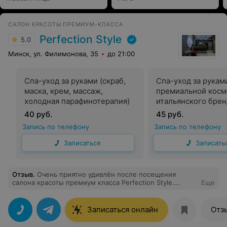
САЛОН КРАСОТЫ ПРЕМИУМ-КЛАССА
Perfection Style
5.0
Минск, ул. Филимонова, 35
до 21:00
Спа-уход за руками (скраб,
Спа-уход за рукам
маска, крем, массаж,
премиальной косм
холодная парафинотерапия)
итальянского брен
(скраб, маска, кре
40 руб.
45 руб.
Запись по телефону
Запись по телефону
Записаться
Записать
Отзыв
.
Очень приятно удивлён после посещения
салона красоты премиум класса Perfection Style.
Еще
Приятная атмосфера, гостеприимная администратор с
порога предложила чай, кофе, водичку и провела
экскурсию по салону. В итоге я сделал мужской
Записаться онлайн
Отз
маникюр у мастера Екатерины Королёк… аккуратно и
профессионально … массаж рук сделали в подарок… а