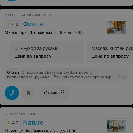
САЛОН-ПАРИКМАХЕРСКАЯ
Фиола
4.8
Минск, пр-т Дзержинского, 9
до 19:00
СПА-уход за руками
Массаж кистей ру
Цена по запросу
Цена по запросу
Отзыв
.
Спасибо за Спа-уход рук.Всё просто
великолепно ,руки ка шёлк ,замечательная процедура
Еще
,а массаж рук ещё лучше.Спасибо девушки за вашу
заботу об клиентах !
65
Отзывы
САЛОН КРАСОТЫ
Nature
4.0
Минск, ул. Куйбышева, 46
до 21:00