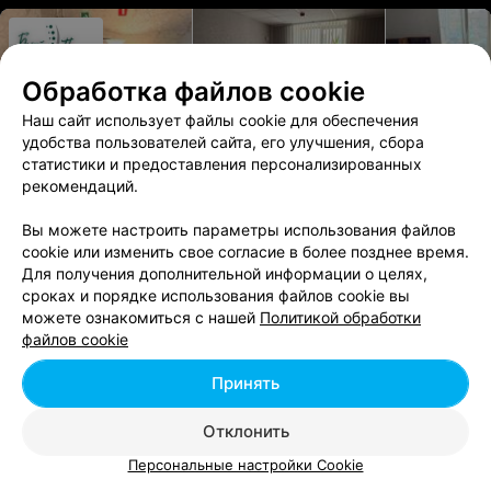
Обработка файлов cookie
Наш сайт использует файлы cookie для обеспечения
удобства пользователей сайта, его улучшения, сбора
статистики и предоставления персонализированных
рекомендаций.
МАССАЖНЫЙ САЛОН
Вы можете настроить параметры использования файлов
Белый питон
cookie или изменить свое согласие в более позднее время.
Для получения дополнительной информации о целях,
Минск, пр-т Партизанский, 109
с 10:00
сроках и порядке использования файлов cookie вы
можете ознакомиться с нашей
Политикой обработки
Все виды массажа тела и лица (кроме лечебного), СПА-
файлов cookie
процедуры для тела, уход за лицом.
Принять
Антицеллюлитный массаж
Антицеллюлитный
проблемных зон (кроме
массаж (кроме ле
Отклонить
лечебного)
Персональные настройки Cookie
140 руб./1 ч. 30 мин.
95 руб./1 ч.