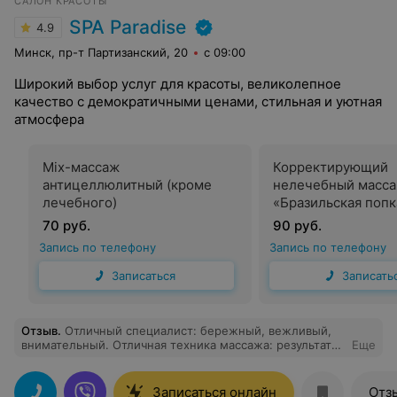
САЛОН КРАСОТЫ
SPA Paradise
4.9
Минск, пр-т Партизанский, 20
с 09:00
Широкий выбор услуг для красоты, великолепное
качество с демократичными ценами, стильная и уютная
атмосфера
Mix-массаж
Корректирующий
антицеллюлитный (кроме
нелечебный масс
лечебного)
«Бразильская попк
70 руб.
90 руб.
Запись по телефону
Запись по телефону
Записаться
Записать
Отзыв
.
Отличный специалист: бережный, вежливый,
внимательный. Отличная техника массажа: результаты
Еще
видны уже после первой процедуры
(антицеллюлитный массаж) + никаких боли или
синяков. Однозначно рекомендую!
Записаться онлайн
Отз