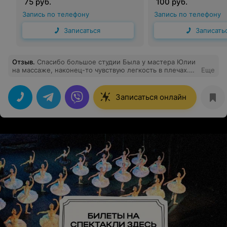
75 руб.
100 руб.
Запись по телефону
Запись по телефону
Записаться
Записать
Отзыв
.
Спасибо большое студии Была у мастера Юлии
на массаже, наконец-то чувствую легкость в плечах.
Еще
Сидячая работа дает о себе знать.
Записаться онлайн