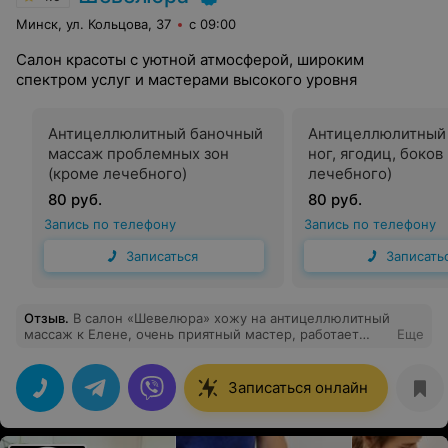
Минск, ул. Кольцова, 37
с 09:00
Салон красоты с уютной атмосферой, широким
спектром услуг и мастерами высокого уровня
Антицеллюлитный баночный
Антицеллюлитный
массаж проблемных зон
ног, ягодиц, боков
(кроме лечебного)
лечебного)
80 руб.
80 руб.
Запись по телефону
Запись по телефону
Записаться
Записать
Отзыв
.
В салон «Шевелюра» хожу на антицеллюлитный
массаж к Елене, очень приятный мастер, работает
Еще
всегда прислушиваясь к клиенту. За 6 месяцев
массажа на теле ни одного синячка! Это очень радует,
буду продолжать ходить сюда
Записаться онлайн