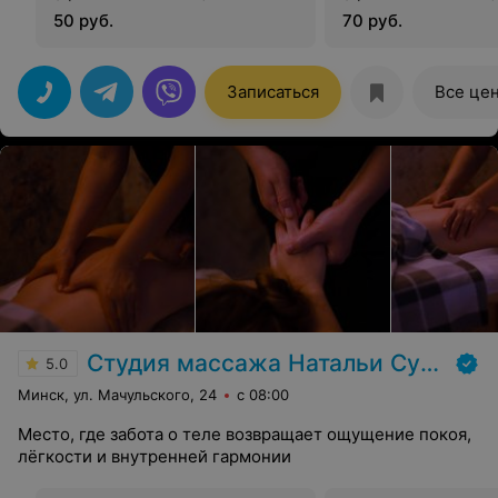
минут
минут
50 руб.
70 руб.
Записаться
Все це
Студия массажа Натальи Суходольской
5.0
Минск, ул. Мачульского, 24
с 08:00
Место, где забота о теле возвращает ощущение покоя,
лёгкости и внутренней гармонии