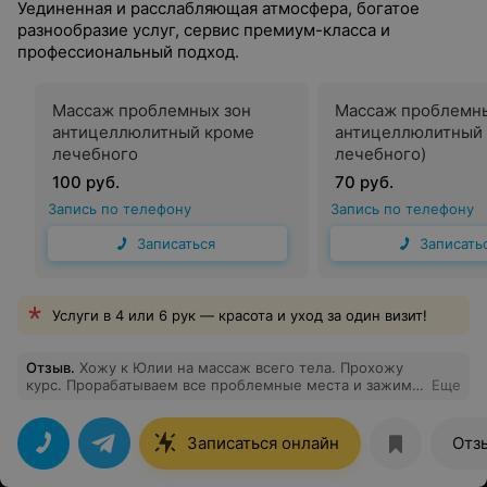
Уединенная и расслабляющая атмосфера, богатое
разнообразие услуг, сервис премиум-класса и
профессиональный подход.
Массаж проблемных зон
Массаж проблемны
антицеллюлитный кроме
антицеллюлитный 
лечебного
лечебного)
100 руб.
70 руб.
Запись по телефону
Запись по телефону
Записаться
Записать
Услуги в 4 или 6 рук — красота и уход за один визит!
Отзыв
.
Хожу к Юлии на массаж всего тела. Прохожу
курс. Прорабатываем все проблемные места и зажимы
Еще
в спине, но особенная моя любовь это комплексный
подход к массажу проблемных зон на бедрах. Юля
предложила совмещать антицеллюлитный массаж с
Записаться онлайн
Отз
обертываниями. И вы знаете, я не ожидала, но
результат превзошел мои ожидания. Да порой