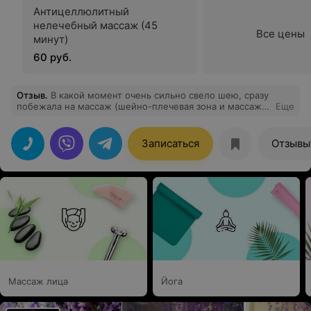
Антицеллюлитный
нелечебный массаж (45
Все цены
минут)
60 руб.
Отзыв
.
В какой момент очень сильно свело шею, сразу
побежала на массаж (шейно-плечевая зона и массаж
Еще
головы). После третьего сеанса зажимы прошли,
решила закрепить 8 сеансами. Наталья знает свое
дело, прорабатывает все качественно. В следующий
Записаться
Отзывы
раз приду на общий массаж. Смело рекомендую
мастера.
Массаж лица
Йога