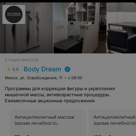
выдержать 30 мин жгучего или наоборот
охлаждающего эффекта не так просто, но это того
стоит. Кожа напитанная, термоактивная и гладкая.
Вообщем я очень рада, что выбрала это замечательное
уютное место и профессионала своего дела Юлию.
СТУДИЯ КРАСОТЫ
Body Dream
5.0
Минск, ул. Освобождения, 11
с 09:00
Программы для коррекции фигуры и укрепления
мышечной массы, антивозрастные процедуры.
Ежемесячные акционные предложения.
Антицеллюлитный массаж
Антицеллюлитный
(кроме лечебного)..
(кроме лечебного)