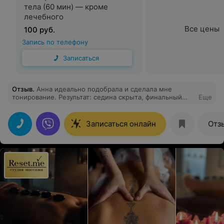
тела (60 мин) — кроме
лечебного
Все цены
100 руб.
Запись по телефону
Записаться
Отзыв
.
Анна идеально подобрала и сделала мне
тонирование. Результат: седина скрыта, финальный
Еще
цвет с бликами. Долгая процедура прошла легко и
весело в приятной атмосфере. Чашечка чая с
вкусняшкой приятно порадовала. Спасибо Анне за
Записаться онлайн
Отз
качество и профессионализм!!!