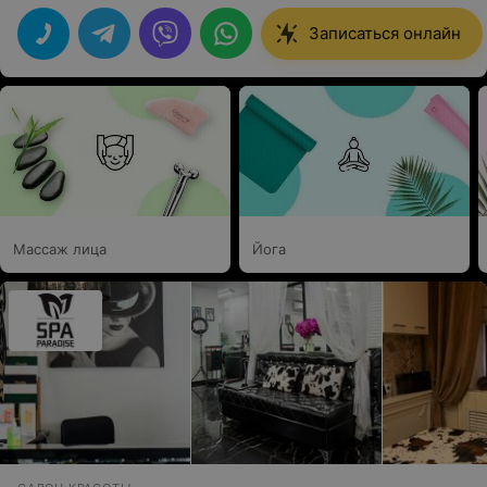
делала антицеллюлитный массаж и осталась очень
довольна! Максим - профессионал высокого класса,
Записаться онлайн
обладает уникальной методикой и энергетикой, а
также в своей работе использует только качественные
и эффективные косметические средства. Мне есть с
чем сравнить: я делала массаж у разных специалистов
и в разных странах мира. Всем рекомендую!!!
Результат точно будет! Здоровья, Вам, Максим, счастья
и успехов в вашем благородном труде! Руководство
салона прошу материально поощрить данного
Мастера. Он действительно этого заслуживает!
Массаж лица
Йога