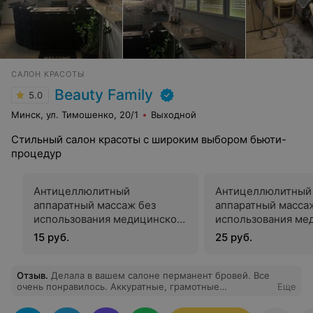
САЛОН КРАСОТЫ
Beauty Family
5.0
Минск, ул. Тимошенко, 20/1
Выходной
Стильный салон красоты с широким выбором бьюти-
процедур
Антицеллюлитный
Антицеллюлитный
аппаратный массаж без
аппаратный масса
использования медицинской
использования ме
техники (20 минут)
техники (30 минут
15 руб.
25 руб.
Отзыв
.
Делала в вашем салоне перманент бровей. Все
очень понравилось. Аккуратные, грамотные
Еще
специалисты. Процедура прошла безболезненно,
мастер подробно проконсультировала и ответила на