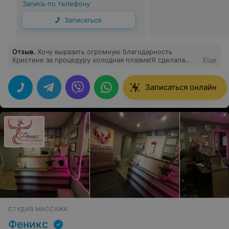
Запись по телефону
Записаться
Отзыв
.
Хочу выразить огромную благодарность
Кристине за процедуру холодная плазма!Я сделала
Еще
бровки три раза, результат действительно очень
хороший, брови растут)Буду продолжать и надеюсь
полностью получится их отрастить!
Записаться онлайн
СТУДИЯ МАССАЖА
Феникс