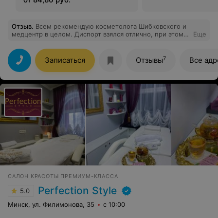
Отзыв
.
Всем рекомендую косметолога Шибковского и
медцентр в целом. Диспорт взялся отлично, при этом
Еще
врач не колол лишнего, поэтому осталась довольна не
только результатом, но и ценой. Доктор подошел к
вопросу как настоящий профессионал -делаю
7
Записаться
Отзывы
Все адр
процедуру не первый раз, есть с чем сравнить. Уже
записалась к нему на губы и плазмолифтинг
САЛОН КРАСОТЫ ПРЕМИУМ-КЛАССА
Perfection Style
5.0
Минск, ул. Филимонова, 35
с 10:00