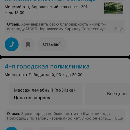
Минский р-н, Боровлянский сельсовет, 201
до 18:00
Отзыв
.
Хочу выразить свою благодарность хирургу-
ортопеду МОКБ Чернявскому Кириллу Сергеевичу!
Еще
Спасибо Вам огромное за внимательное отношение, за
проявленную доброту, профессионализм, чуткость и
доброе сердце!Ваша улыбка помогала преодолеть
5
Отзывы
боль и поднимала мне настроение! Желаю крепкого
здоровья Вам на многие годы, оптимизма, хорошего
настроения, легкой работы, хотя при Вашей профессии
таковой не бывает, личных достижений, успехов и
4-я городская поликлиника
побольше ярких дней в судьбе!!!
Минск, пр-т Победителей, 93
до 20:00
Массаж лечебный (по Жаке)
Все цены
Цена по запросу
Отзыв
.
Здесь поряда не было ,нет и не будет никогда.
Приходишь по талону -врача либо нет, либо он есть,
Еще
но ждешь очереди часа полтора, по итогу заходишь в
заветный кабинет, и видишь, как сложа руки сидят, с