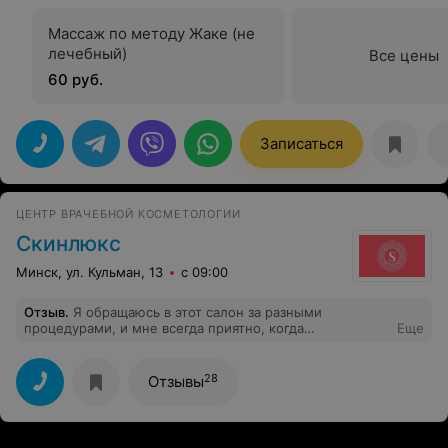
Массаж по методу Жаке (не
лечебный)
Все цены
60 руб.
Записаться
ЦЕНТР ВРАЧЕБНОЙ КОСМЕТОЛОГИИ
Скинлюкс
Минск, ул. Кульман, 13
с 09:00
Отзыв
.
Я обращаюсь в этот салон за разными
процедурами, и мне всегда приятно, когда
Еще
администраторы деликатно и трепетно общается с
клиентками. Здесь я нашла профессиональных врачей
Игоря Михайловича и Наталью Константиновну
28
Отзывы
Мишута, которые являются настоящими экспертами в
своем деле. Приятно окунуться в уютную атмосферу
салона, где чувствуешь себя важным клиентом.