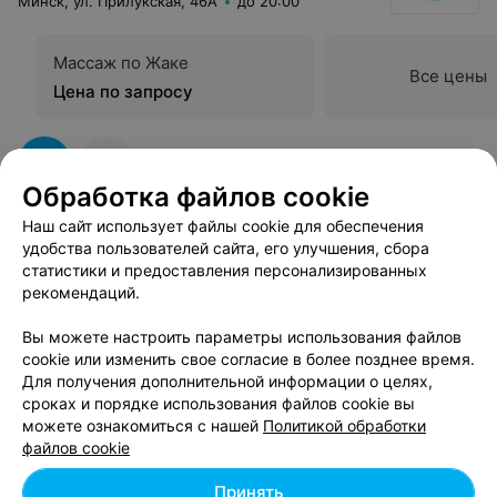
Минск, ул. Прилукская, 46А
до 20:00
Массаж по Жаке
Все цены
Цена по запросу
Обработка файлов cookie
Наш сайт использует файлы cookie для обеспечения
удобства пользователей сайта, его улучшения, сбора
статистики и предоставления персонализированных
Массаж лица по Жаке - цена в Минске
рекомендаций.
Вы можете настроить параметры использования файлов
cookie или изменить свое согласие в более позднее время.
Гигиенический массаж по Жаке
от 20 руб.
Для получения дополнительной информации о целях,
Гигиенический массаж по Жаке (не лечебный)
от 20 руб.
сроках и порядке использования файлов cookie вы
Массаж лечебный по Жаке
от 17 руб.
можете ознакомиться с нашей
Политикой обработки
Массаж лица щипковый по жаке
от 20 руб.
файлов cookie
Массаж по Жаке (в дополнение к чистке)
от 3 руб.
Массаж по жаке
от 60 руб.
Принять