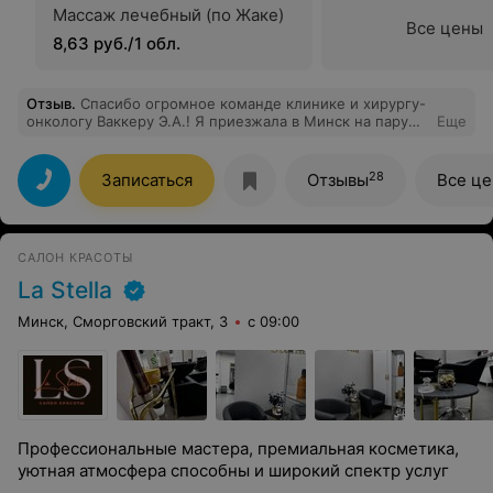
Массаж лечебный (по Жаке)
Все цены
8,63 руб./1 обл.
Отзыв
.
Спасибо огромное команде клинике и хирургу-
онкологу Ваккеру Э.А.! Я приезжала в Минск на пару
Еще
дней в декабре, а запись на операции по удалению
родинок расписана на месяц вперед. Но Эдуард
Артурович вошёл в мое положение и нашел для меня
28
Записаться
Отзывы
Все ц
время. Операция прошла быстро, качественно и с
долей юмора! Благодарю за персональный подход и
профессионализм!
САЛОН КРАСОТЫ
La Stella
Минск, Сморговский тракт, 3
с 09:00
Профессиональные мастера, премиальная косметика,
уютная атмосфера способны и широкий спектр услуг