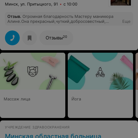
Минск, ул. Притыцкого, 91
с 10:00
Отзыв
.
Огромная благодарность Мастеру маникюра
Алине.Она прекрасный,чуткий,добросовестный,
Еще
доброжелательный Мастер своего дела..Я очень
довольна ,что попала к ней…И всем рекомендую..
20
Отзывы
Массаж лица
Йога
УЧРЕЖДЕНИЕ ЗДРАВООХРАНЕНИЯ
Минская областная больница