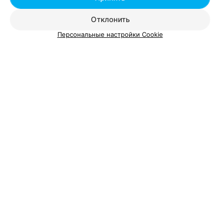
Отклонить
Персональные настройки Cookie
Добавить компанию
Добавить специалиста
О проекте
Новости проекта
Размещение рекламы
Вакансии
Публичный договор
Способы оплаты
Публичный договор по использованию сервиса
«Афиша»
Пользовательское соглашение
Написать в поддержку
Связаться по вопросам сотрудничества