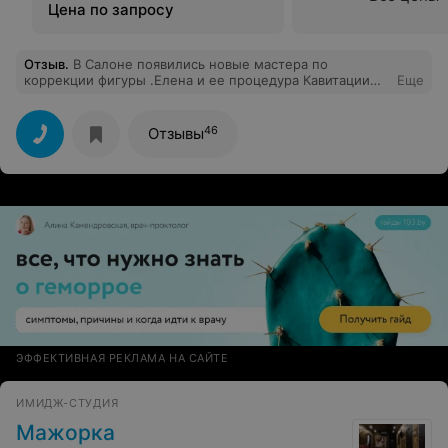
Цена по запросу
Отзыв
.
В Салоне появились новые мастера по
коррекции фигуры .Елена и ее процедура Кавитации
Еще
определенных зон тела ( В МОЕМ СЛУЧАЕ ЛИЦА)
очень эффективна .И сама мастер и ее работа -это
просто суперр . спасибо за атмосферу и эффект
46
Отзывы
подтяжки лица.
ЭФФЕКТИВНАЯ РЕКЛАМА НА САЙТЕ
ИМИДЖ-СТУДИЯ
Мажорка