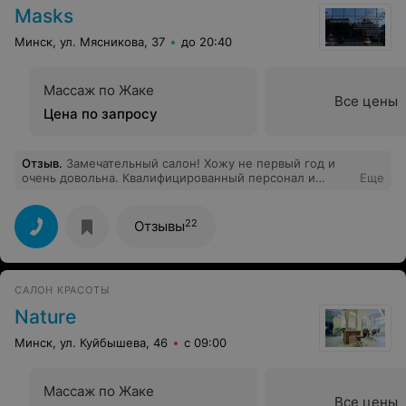
Masks
Минск, ул. Мясникова, 37
до 20:40
Массаж по Жаке
Все цены
Цена по запросу
Отзыв
.
Замечательный салон! Хожу не первый год и
очень довольна. Квалифицированный персонал и
Еще
уютная атмесфера. Всегда отличный результат. Спасибо
всему коллективу за отношение к работе и клиентам!
22
Отзывы
САЛОН КРАСОТЫ
Nature
Минск, ул. Куйбышева, 46
с 09:00
Массаж по Жаке
Все цены