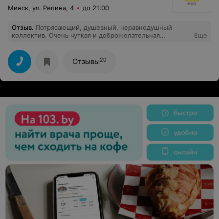
Минск, ул. Репина, 4
до 21:00
Отзыв
.
Потрясающий, душевный, неравнодушный
коллектив. Очень чуткая и доброжелательная
Еще
администратор; профессионалы-тренеры;
потрясающие обертывания, благодаря которым кожа
подтянулась. Понравилось все: уровень обслуживания;
20
Отзывы
гибкость и клиентоориентированность персонала;
доброжелательность; стильный и уютный интерьер;
современные и эффективные тренажеры; удобное
расположение студии; вкусные чаи и коктейли. 10 из
10