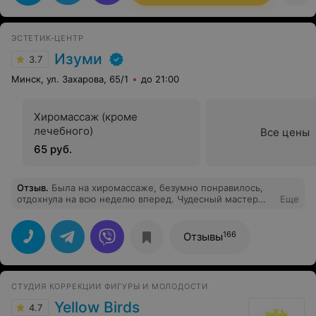
ЭСТЕТИК-ЦЕНТР
Изуми
3.7
Минск, ул. Захарова, 65/1
до 21:00
Хиромассаж (кроме
лечебного)
Все цены
65 руб.
Отзыв
.
Была на хиромассаже, безумно понравилось,
отдохнула на всю неделю вперед. Чудесный мастер
Еще
Елена и её чудесные руки. Осталась очень довольна.
Рекомендую посетить данную процедуру, а также это
отличный подарок для любого.
166
Отзывы
СТУДИЯ КОРРЕКЦИИ ФИГУРЫ И МОЛОДОСТИ
Yellow Birds
4.7