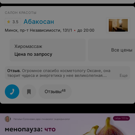
САЛОН КРАСОТЫ
Абакосан
3.5
Минск, пр-т Независимости, 131/1
до 20:00
Хиромассаж
Все цены
Цена по запросу
Отзыв
.
Огромное спасибо косметологу Оксане, она
творит чудеса и энергетика у нее великолепная.
Еще
Хиромассаж в ее исполнении сделал меня моложе
однозначно.
48
Отзывы