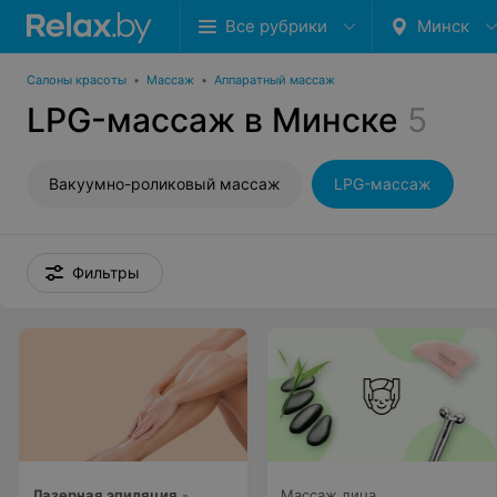
Все рубрики
Минск
Салоны красоты
•
Массаж
•
Аппаратный массаж
LPG-массаж в Минске
5
Вакуумно-роликовый массаж
LPG-массаж
Фильтры
Лазерная эпиляция
-
Массаж лица