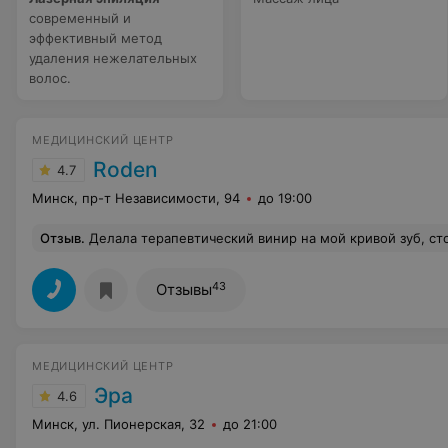
современный и
эффективный метод
удаления нежелательных
волос.
МЕДИЦИНСКИЙ ЦЕНТР
Roden
4.7
Минск, пр-т Независимости, 94
до 19:00
Отзыв
.
Делала терапевтический винир на мой кривой зуб, стоматолог Чернов А. - это не просто профессионал своего дела, но и замечательный человек. Он предложил несколько вариантов исправления ситуации, но а когда делал винир чувствовалось, чт
43
Отзывы
МЕДИЦИНСКИЙ ЦЕНТР
Эра
4.6
Минск, ул. Пионерская, 32
до 21:00