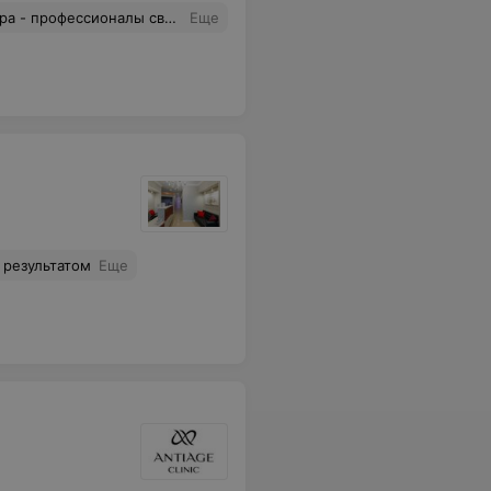
зницы нет, эффект супер! Похудела и кожа подтянулась.
Еще
 результатом
Еще