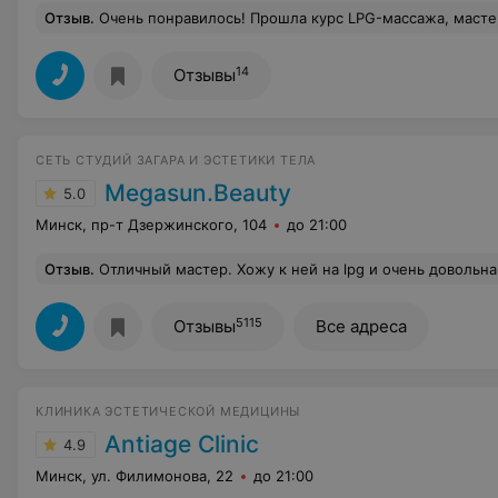
Отзыв
.
Очень понравилось! Прошла курс LPG-массажа, мастера - профессионалы своего дела. Побывала у обоих на приеме за это время, ра
14
Отзывы
СЕТЬ СТУДИЙ ЗАГАРА И ЭСТЕТИКИ ТЕЛА
Megasun.Beauty
5.0
Минск, пр-т Дзержинского, 104
до 21:00
Отзыв
.
Отличный мастер. Хожу к ней на lpg и очень довольна
5115
Отзывы
Все адреса
КЛИНИКА ЭСТЕТИЧЕСКОЙ МЕДИЦИНЫ
Antiage Clinic
4.9
Минск, ул. Филимонова, 22
до 21:00