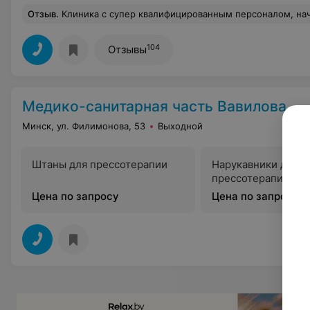
Отзыв
.
Клиника с супер квалифицированным персоналом, начиная от девочек на рецепции до специалистов. Можно смело обратиться к любому! Отдельно хочу отме
104
Отзывы
Медико-санитарная часть Вавилова
Минск, ул. Филимонова, 53
Выходной
Штаны для прессотерапии
Нарукавники для
прессотерапии
Цена по запросу
Цена по запросу