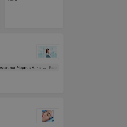
о он делает на совесть, вымерял, слушал мои пожелания. Спасибо вам, приду еще раз на другие услуги))
Еще