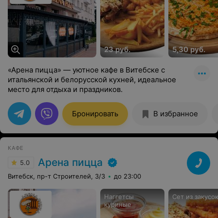
23 руб.
5,30 руб.
«Арена пицца» — уютное кафе в Витебске с
итальянской и белорусской кухней, идеальное
место для отдыха и праздников.
Бронировать
В избранное
КАФЕ
Арена пицца
5.0
Витебск, пр-т Строителей, 3/3
до 23:00
Наггетсы
Сет из закусо
куриные