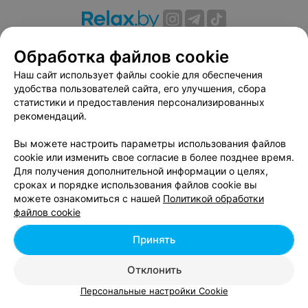
О проекте
Новости проекта
Размещение рекламы
Обработка файлов cookie
Вакансии
Публичный договор
Способы оплаты
Наш сайт использует файлы cookie для обеспечения
Публичный договор по использованию сервиса
удобства пользователей сайта, его улучшения, сбора
«Афиша»
статистики и предоставления персонализированных
Пользовательское соглашение
рекомендаций.
Написать в поддержку
Вы можете настроить параметры использования файлов
Связаться по вопросам сотрудничества
cookie или изменить свое согласие в более позднее время.
Написать руководителю relax.by
Для получения дополнительной информации о целях,
сроках и порядке использования файлов cookie вы
Персональные настройки cookie
можете ознакомиться с нашей
Политикой обработки
Обработка персональных данных
файлов cookie
Принять
© 2026 ООО «Артокс Лаб», УНП 191700409, регистрирующий орган -
Отклонить
Минский горисполком
| 220012, Республика Беларусь, г. Минск,
улица Толбухина, 2, пом. 16 | info@relax.by
Персональные настройки Cookie