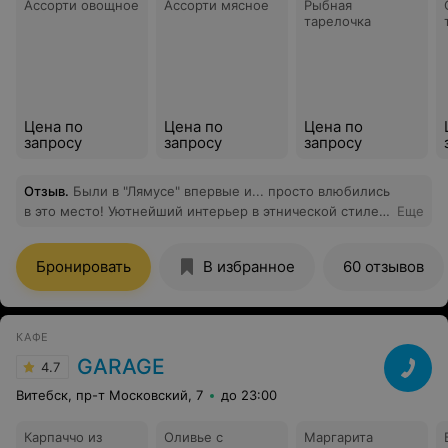
Ассорти овощное
Ассорти мясное
Рыбная
тарелочка
Цена по
Цена по
Цена по
запросу
запросу
запросу
Отзыв
.
Были в "Лямусе" впервые и... просто влюбились
в это место! Уютнейший интерьер в этнической стиле,
Еще
разнообразное меню на любой вкус, включая блюда
национальной кухни, сервировка - всё на высшем
Бронировать
В избранное
60 отзывов
уровне! Отдельное спасибо официанту Андрею:
идеально, безупречно, профессионально!!! Будем
советовать ваше заведение и не раз придём сами!
БРАВО !
КАФЕ
GARAGE
4.7
Витебск, пр-т Московский, 7
до 23:00
Карпаччо из
Оливье с
Маргарита