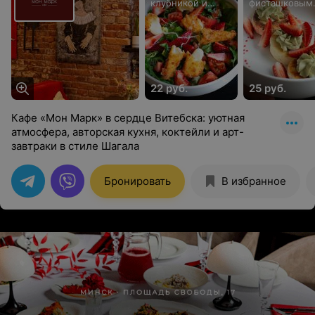
клубникой и
фисташковым
жареным сыром
кремом и
клубникой
22 руб.
25 руб.
Кафе «Мон Марк» в сердце Витебска: уютная
атмосфера, авторская кухня, коктейли и арт-
завтраки в стиле Шагала
Бронировать
В избранное