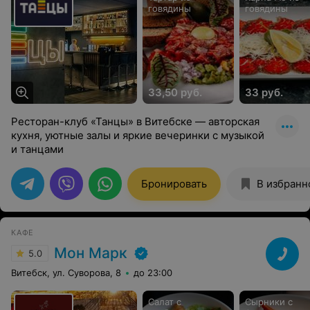
говядины
говядины
33,50 руб.
33 руб.
Ресторан-клуб «Танцы» в Витебске — авторская
кухня, уютные залы и яркие вечеринки с музыкой
и танцами
Бронировать
В избранн
КАФЕ
Мон Марк
5.0
Витебск, ул. Суворова, 8
до 23:00
Салат с
Сырники с