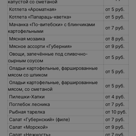
капустой со сметаной
Котлета «Ароматная»
от 5 руб.
Котлета «Папараць-кветка»
от 5 руб.
Мачанка «По-витебски» с блинчиками
от 7 руб.
картофельными
Мясная мозаика
от 8 руб.
Мясное ассорти «Губерния»
от 9 руб.
Овощи, запечённые под сливочно-
от 5 руб.
сырным соусом
Оладьи картофельные, фаршированные
от 5 руб.
мясом со шпиком
Оладьи картофельные, фаршированные
от 5 руб.
мясом, со сметаной
Пилешки-Хапки
от 4 руб.
Поглебок лесника
от 7 руб.
Рыбная тарелка
от 10 руб.
Салат «Губернский» (филе)
от 7 руб.
Салат «Морской»
от 9 руб.
Салат «Нежность»
от 7 руб.