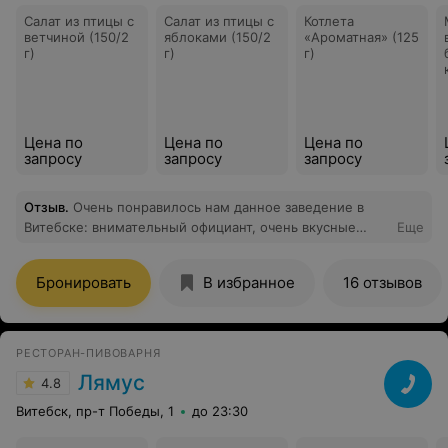
Салат из птицы с
Салат из птицы с
Котлета
ветчиной (150/2
яблоками (150/2
«Ароматная» (125
г)
г)
г)
Цена по
Цена по
Цена по
запросу
запросу
запросу
Отзыв
.
Очень понравилось нам данное заведение в
Витебске: внимательный официант, очень вкусные
Еще
блюда которые не заставили себя ждать. Шикарная
живая музыка и очень дружелюбная и уютная
Бронировать
В избранное
16 отзывов
атмосфера! Спасибо за приятный вечер!
РЕСТОРАН-ПИВОВАРНЯ
Лямус
4.8
Витебск, пр-т Победы, 1
до 23:30