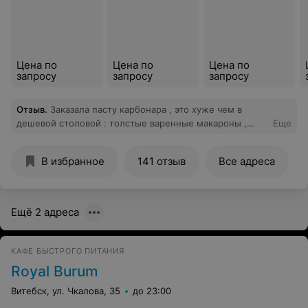
Цена по
Цена по
Цена по
запросу
запросу
запросу
Отзыв
.
Заказала пасту карбонара , это хуже чем в
дешевой столовой : толстые варенные макароны ,
Еще
грамм 10 ветчины сверху , я не преувеличиваю и
жареные помидоры и это полито соусом без сливок .
В избранное
141 отзыв
Все адреса
Осталась голодная . Где технологические карты у меня
вопрос и как это все готовится
Ещё 2 адреса
КАФЕ БЫСТРОГО ПИТАНИЯ
Royal Burum
Витебск, ул. Чкалова, 35
до 23:00