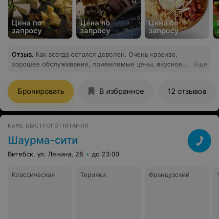
Цена по
Цена по
Цена по
запросу
запросу
запросу
Отзыв
.
Как всегда остался доволен. Очень красиво,
хорошее обслуживание, приемлемые цены, вкусное
Еще
меню. Однозначно рекомендую к посещению!
Бронировать
В избранное
12 отзывов
КАФЕ БЫСТРОГО ПИТАНИЯ
Шаурма-сити
Витебск, ул. Ленина, 28
до 23:00
Классическая
Терияки
Французский