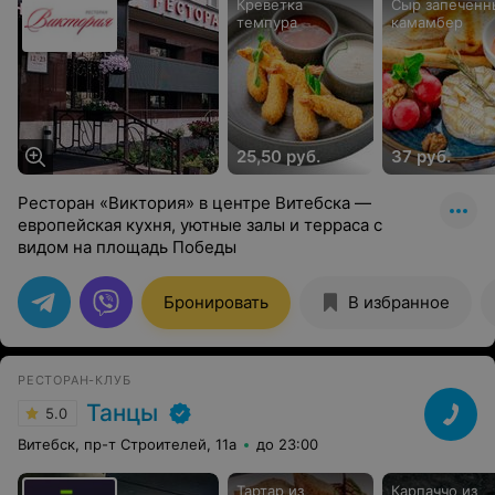
Креветка
Сыр запеченн
темпура
камамбер
25,50 руб.
37 руб.
Ресторан «Виктория» в центре Витебска —
европейская кухня, уютные залы и терраса с
видом на площадь Победы
Бронировать
В избранное
РЕСТОРАН-КЛУБ
Танцы
5.0
Витебск, пр-т Строителей, 11а
до 23:00
Тартар из
Карпаччо из