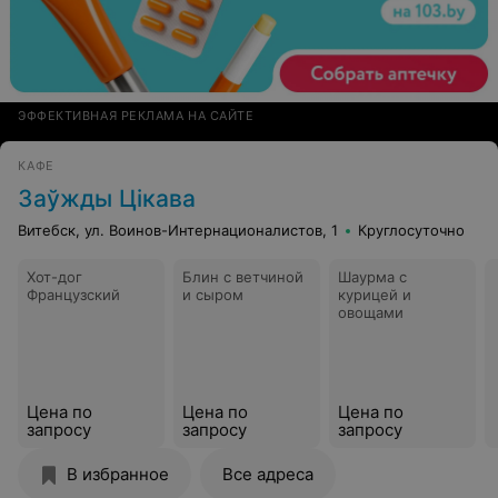
ЭФФЕКТИВНАЯ РЕКЛАМА НА САЙТЕ
КАФЕ
Заўжды Цікава
Витебск, ул. Воинов-Интернационалистов, 1
Круглосуточно
Хот-дог
Блин с ветчиной
Шаурма с
Французский
и сыром
курицей и
овощами
Цена по
Цена по
Цена по
запросу
запросу
запросу
В избранное
Все адреса