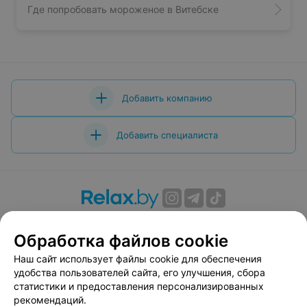
Где попробовать мороженое в Витебске
Добавить компанию
Добавить специалиста
О проекте
Новости проекта
Размещение рекламы
Обработка файлов cookie
Вакансии
Публичный договор
Способы оплаты
Публичный договор по использованию сервиса
Наш сайт использует файлы cookie для обеспечения
«Афиша»
удобства пользователей сайта, его улучшения, сбора
статистики и предоставления персонализированных
Пользовательское соглашение
рекомендаций.