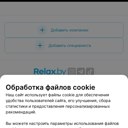
Добавить компанию
Добавить специалиста
О проекте
Новости проекта
Размещение рекламы
Обработка файлов cookie
Вакансии
Публичный договор
Способы оплаты
Наш сайт использует файлы cookie для обеспечения
Публичный договор по использованию сервиса
удобства пользователей сайта, его улучшения, сбора
«Афиша»
статистики и предоставления персонализированных
Пользовательское соглашение
рекомендаций.
Написать в поддержку
Вы можете настроить параметры использования файлов
Связаться по вопросам сотрудничества