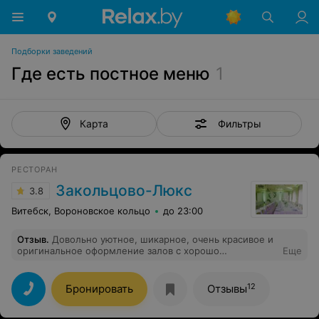
Подборки заведений
Где есть постное меню
1
Фильтры
Карта
РЕСТОРАН
Закольцово-Люкс
3.8
Витебск, Вороновское кольцо
до 23:00
Отзыв
.
Довольно уютное, шикарное, очень красивое и
оригинальное оформление залов с хорошо
Еще
благоустроенной территорией. Столы красиво
сервированы. Обслуживание на высшем уровне,
персонал доброжелательный, приветливый и очень
12
Бронировать
Отзывы
внимательный. Меню интересное и разнообразное,
порадует любого гурмана.