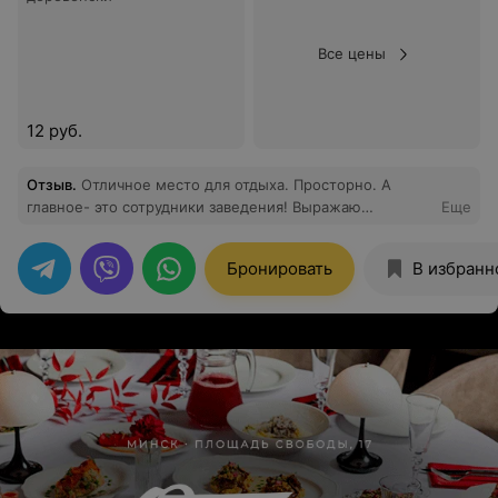
Все цены
12 руб.
Отзыв
.
Отличное место для отдыха. Просторно. А
главное- это сотрудники заведения! Выражаю
Еще
огромную благодарность за вежливость и
дружелюбие официантам и администратору.
Бронировать
В избранн
Отдельный комплимент шеф повару Николаю за суши
и горячее. Восхитительно. Рекомендую всем