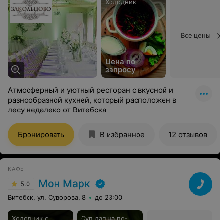
Холодник
Все цены
Цена по
запросу
Атмосферный и уютный ресторан с вкусной и
разнообразной кухней, который расположен в
лесу недалеко от Витебска
Бронировать
В избранное
12 отзывов
КАФЕ
Мон Марк
5.0
Витебск, ул. Суворова, 8
до 23:00
Холодник с
Суп лапша по-