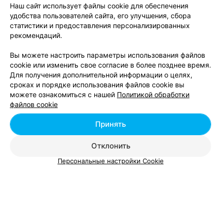
Драники в Витебске
Наш сайт использует файлы cookie для обеспечения
удобства пользователей сайта, его улучшения, сбора
статистики и предоставления персонализированных
Пельмени в Витебске
рекомендаций.
Вы можете настроить параметры использования файлов
cookie или изменить свое согласие в более позднее время.
Для получения дополнительной информации о целях,
сроках и порядке использования файлов cookie вы
можете ознакомиться с нашей
Политикой обработки
Добавить компанию
файлов cookie
Добавить специалиста
Принять
Отклонить
Персональные настройки Cookie
О проекте
Новости проекта
Размещение рекламы
Вакансии
Публичный договор
Способы оплаты
Публичный договор по использованию сервиса
«Афиша»