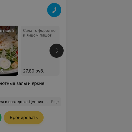
 птицей
Салат с форелью
Салат с тунцом,
Мимоза с угр
и яйцом пашот
томатами
«Черри» и
рукколой
б.
27,80 руб.
24,60 руб.
25,10 руб.
уютные залы и яркие
ми хоть не жалко платить за то,что взамен получаешь.
Еще
Бронировать