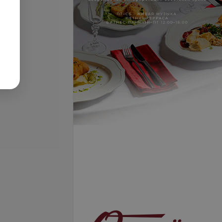
Салат с курицей
ей и
и грибами
Все цены