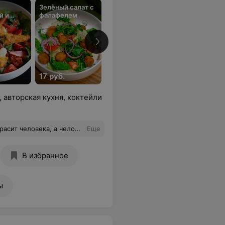
Зелёный салат с
Тёплый салат с
А-ля цезарь с
й и
фалафелем
рваной
креветками
 сыром
говядиной,
хрустящим
баклажаном и
томатами
17 руб.
24 руб.
26 руб.
 авторская кухня, коктейли
го. Вообщем в кафе сходили как в музее Марка Шагала побывали и с ним пообщались. Все остальное, тоже на высшем уровне.
Еще
В избранное
ы