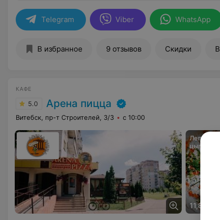
Telegram
Viber
WhatsApp
В избранное
9 отзывов
Скидки
В
КАФЕ
Арена пицца
5.0
Витебск, пр-т Строителей, 3/3
с 10:00
Лепешка 
цыпленк
салатом 
11,80 ру