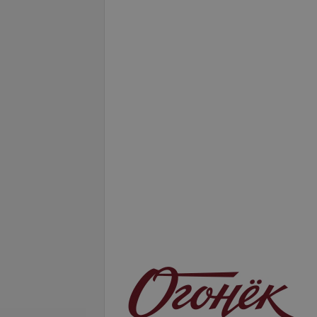
ом
Мимоза с угрем
Все цены
25,10 руб.