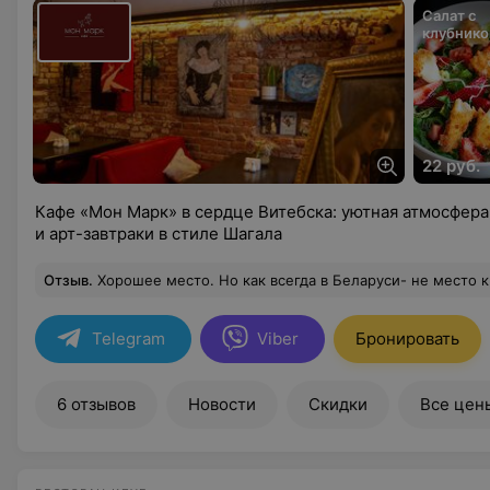
Салат с
клубнико
жареным
22 руб.
Кафе «Мон Марк» в сердце Витебска: уютная атмосфера,
и арт-завтраки в стиле Шагала
Отзыв
.
Хорошее место. Но как всегда в Беларуси- не место красит человека, а человек место. Мы просто погрузились в какой-то необычный, красочный мир, навеянный, книгами о художниках музыкантах, поэтах. И всё благодаря, замечательной девушке из кафе, которая рассказала нам много интересно
Telegram
Viber
Бронировать
6 отзывов
Новости
Скидки
Все цен