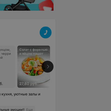
тунцом,
Салат с форелью
Салат с тунцом и
Сациви
 черри
и яйцом пашот
французским
ой
соусом
б.
27,80 руб.
16,60 руб.
32,10 руб.
 кухня, уютные залы и
льные эмоции!!
Еще