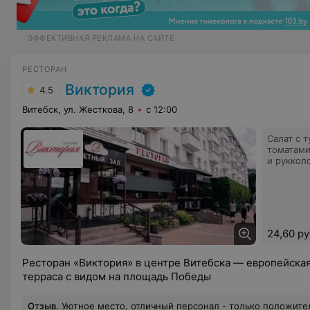
ЭФФЕКТИВНАЯ РЕКЛАМА НА САЙТЕ
РЕСТОРАН
Виктория
4.5
Витебск, ул. Жесткова, 8
с 12:00
Салат с 
томатами
и руккол
24,60 ру
Ресторан «Виктория» в центре Витебска — европейская
терраса с видом на площадь Победы
Отзыв
.
Уютное место, отличный персонал - только положите