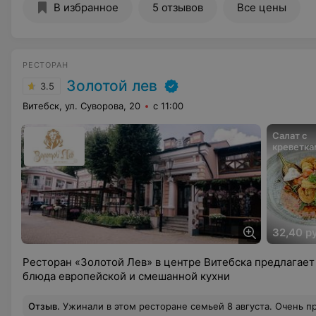
В избранное
5 отзывов
Все цены
РЕСТОРАН
Золотой лев
3.5
Витебск, ул. Суворова, 20
с 11:00
Салат с
креветка
32,40 р
Ресторан «Золотой Лев» в центре Витебска предлагает
блюда европейской и смешанной кухни
Отзыв
.
Ужинали в этом ресторане семьей 8 августа. Очень приятное обслуживание. Выбрали столик на веранде, поскольку в залах было душновато. Очень вкусная еда! Брали салаты, соте, баклажаны запечённые, верещаня с драниками, фрикассе. Очень хорошее грузинское вино, полу