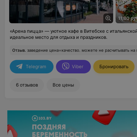
11,80 ру
«Арена пицца» — уютное кафе в Витебске с итальянской
идеальное место для отдыха и праздников.
Отзыв
.
заведение цена=качество. можете не расчитывать на какое то вау обслуживание. официанты выполняют 
Telegram
Viber
Бронировать
6 отзывов
Все цены