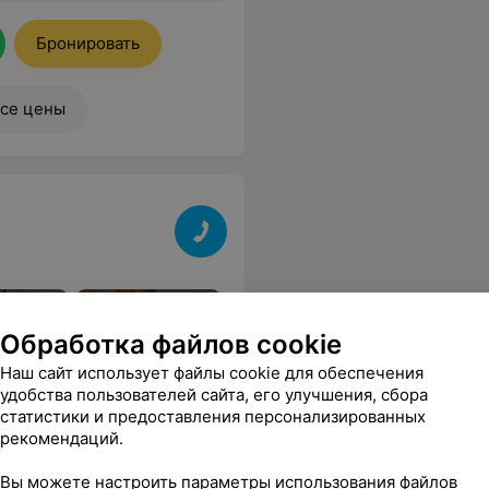
Бронировать
се цены
роти с
С цыпленком,
Цезарь с птицей
Итальянский
ом и
лепешкой роти и
салат с куриц
Обработка файлов cookie
чука
ореховым
беконом
соусом
Наш сайт использует файлы cookie для обеспечения
удобства пользователей сайта, его улучшения, сбора
статистики и предоставления персонализированных
рекомендаций.
б.
19 руб.
17,30 руб.
17,70 руб.
Вы можете настроить параметры использования файлов