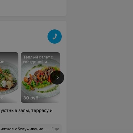
Тёплый салат с
Салат с
Салат с тунц
ми
говядиной и
карамелизирован
овощами
ной грушей
уб.
30 руб.
22,90 руб.
26,50 руб.
 уютные залы, террасу и
сладкое. Детям понравились коктейли молочные. Ценник средний, на наши деньги 3000 рублей на четверых. Приемлимо.
Еще