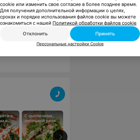
ебска с уютной атмосферой
cookie или изменить свое согласие в более позднее время.
Для получения дополнительной информации о целях,
сроках и порядке использования файлов cookie вы можете
ознакомиться с нашей
Политикой обработки файлов cookie
ла настроением своей улыбкой на весь оставшийся день. Ещё вернусь в арену.
Еще
Отклонить
Принять
В избранное
Персональные настройки Cookie
роти с
С цыпленком,
Цезарь с птицей
Итальянский
ом и
лепешкой роти и
салат с куриц
чука
ореховым
беконом
соусом