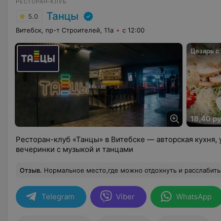
РЕСТОРАН-КЛУБ
Танцы
5.0
Витебск, пр-т Строителей, 11а
с 12:00
Цезарь с
18,40 ру
Ресторан-клуб «Танцы» в Витебске — авторская кухня, 
вечеринки с музыкой и танцами
Отзыв
.
Нормальное место,где можно отдохнуть и расслабиться в выходные.Ценник конечно завышен,но по сравнению с другими заведения
Telegram
Viber
WhatsApp