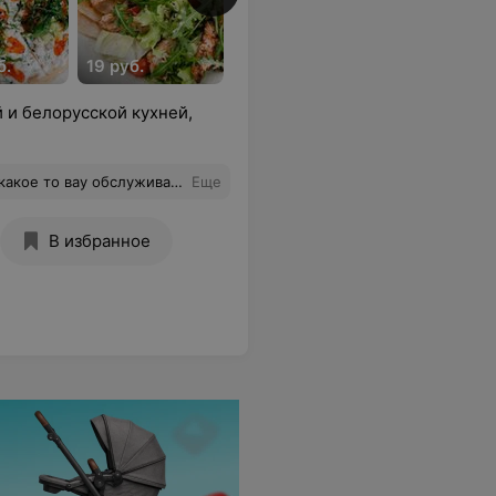
б.
19 руб.
17,30 руб.
17,70 руб.
 и белорусской кухней,
сугубо свою работу. еда тут всегда вкусная.
Еще
В избранное