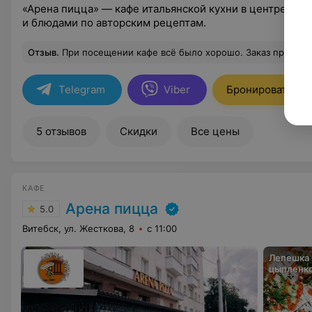
«Арена пицца» — кафе итальянской кухни в центре Вит
и блюдами по авторским рецептам.
Отзыв
.
При посещении кафе всё было хорошо. Заказ принесли быстро,а самое главное - вкусно. Нас обслуживала Дарья вроде,которая выполнила свои обязанности на высшем уровне. Заряди
Telegram
Viber
Бронировать
5 отзывов
Скидки
Все цены
КАФЕ
Арена пицца
5.0
Витебск, ул. Жесткова, 8
с 11:00
Лепешка 
цыпленк
салатом 