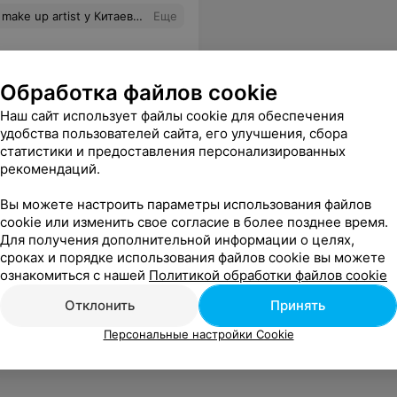
уже учился или знаком с этой сферой. Либо сходите в качестве модели на занятие к преподавателю, к которому хотели бы записаться на курсы, чтобы вы увидели заранее, как он преподает и объясняет. Нравится ли вам его стиль и так далее... И сделали правильный выбор. Если в целом говорить про Академию стиля, то впечатления хорошие. Отзыв относится только к конкретному курсу Media make up artist у Китаевой Екатерины. Претензии к ней не как к визажисту, а как к преподавателю.
Еще
Обработка файлов cookie
Наш сайт использует файлы cookie для обеспечения
удобства пользователей сайта, его улучшения, сбора
статистики и предоставления персонализированных
рекомендаций.
Вы можете настроить параметры использования файлов
cookie или изменить свое согласие в более позднее время.
Для получения дополнительной информации о целях,
сроках и порядке использования файлов cookie вы можете
ознакомиться с нашей
Политикой обработки файлов cookie
Отклонить
Принять
Персональные настройки Cookie