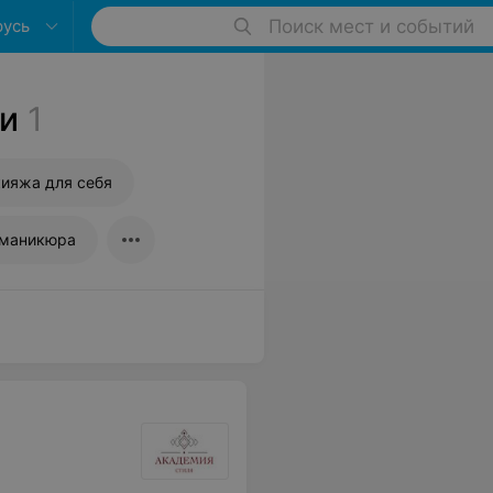
русь
Поиск мест и событий
си
1
ияжа для себя
 маникюра