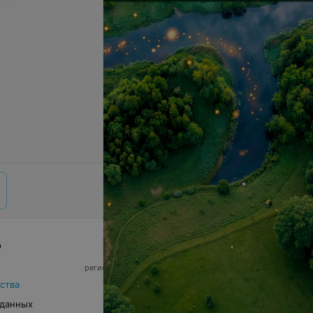
р
© 2026 ООО «Артокс Лаб», УНП 191700409,
регистрирующий орган - Минский горисполком
|
220012, Республика Беларусь, г. Минск,
ства
улица Толбухина, 2, пом. 16 | info@relax.by
 данных