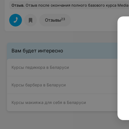
Отзыв
.
Отзыв после окончания полного базового курса Media make up artist у Китаевой Екатерины в Академии стиля. Отзыв пишу для девочек, которые не могут определиться с выбором курсов, к какому преподавателю пойти, которые, как и я, искали отзывы про этого преподавателя, но, к сожалению, их просто на тот момент не было. С самого начала курсов Китаева Екатерина начала по-разному относится к ученикам. Получалось так, что большинство времени Катя уделяла своим любимчикам, делая макияж вместе с ними на их модели, а к остальным подходила в основном только, если ее позвать. Очень непрофессионально делать такое разделение. Это очень странно, когда люди платят деньги за обучение и вынуждены чувствовать какой-то дискомфорт и дискриминацию на занятиях. Что касается качества обучения, курс называется полный базовый. Какие-то поверхностные моменты Китаева Екатерина нам дала, но не подробно.Некоторые занятия не были проведены (на выбор должно было быть занятие по продвижению и составам). Информации по макияжу не хватало, казалось, что ленилась. Девочки, не спешите с выбором, десять раз проверьте, подумайте и переспросите у тех, кто 
23
Отзывы
Вам будет интересно
Курсы педикюра в Беларуси
Курсы барбера в Беларуси
Курсы макияжа для себя в Беларуси