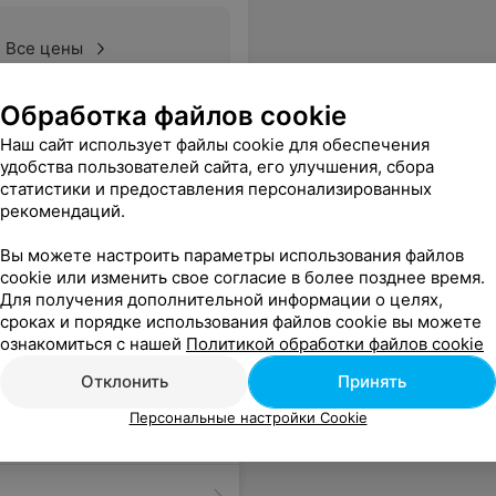
Все цены
Обработка файлов cookie
 Елизарову Наталью и буду, с удовольствием, обращаться к ней за советами еще. Кстати, у Елизаровой Натальи, есть ещё уникальный курс по "Стилистике", так что я уже планирую следующее обучение в своем расписании, ведь преображения нет предела, не так ли?
Еще
Наш сайт использует файлы cookie для обеспечения
удобства пользователей сайта, его улучшения, сбора
статистики и предоставления персонализированных
рекомендаций.
Вы можете настроить параметры использования файлов
cookie или изменить свое согласие в более позднее время.
Для получения дополнительной информации о целях,
сроках и порядке использования файлов cookie вы можете
ознакомиться с нашей
Политикой обработки файлов cookie
Отклонить
Принять
Персональные настройки Cookie