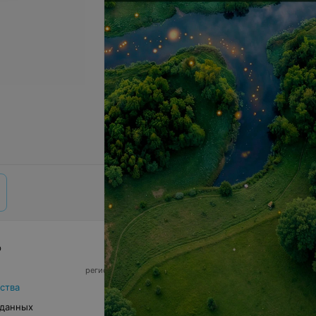
р
© 2026 ООО «Артокс Лаб», УНП 191700409,
регистрирующий орган - Минский горисполком
|
220012, Республика Беларусь, г. Минск,
ства
улица Толбухина, 2, пом. 16 | info@relax.by
 данных