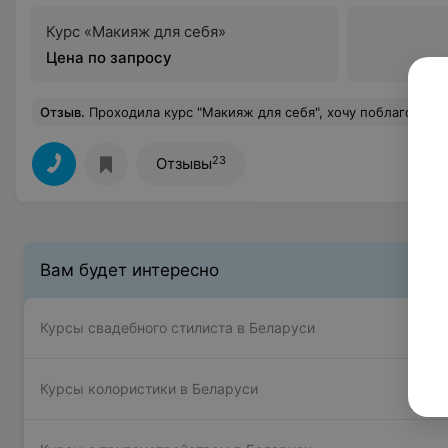
Курс «‎Макияж для себя»
Цена по запросу
Отзыв
.
Проходила курс "Макияж для себя", хочу поблагодарить от всей души преподавателя Елизарову Наталью. Курс прошёл на одном дыхании! Спасибо Вам за внимание, за индивидуальный подход и за видения образа, в который ты влюбляешься моментально. Атмосфера была очень приятной, дружелюбной, располагающей. Спасибо за практические советы, которым я доверяю и хочется следовать. Всего за 5 занятий я получила больше информации и рекомендаций (самое главное, которые подходят именно мне), которые я не получила за всю жизнь! Спасибо за вдохновение к преображению! Девочки, могу смело рекомендовать преподавателя
23
Отзывы
Вам будет интересно
Курсы свадебного стилиста в Беларуси
Курсы колористики в Беларуси