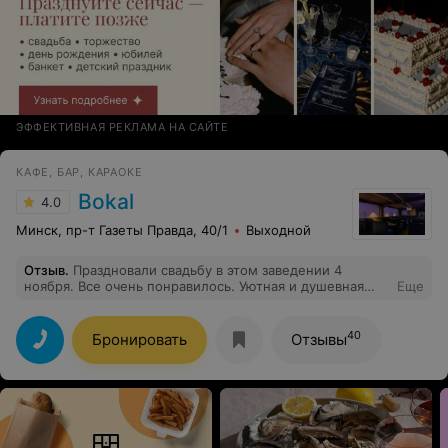
ЭФФЕКТИВНАЯ РЕКЛАМА НА САЙТЕ
КАФЕ, БАР, КАРАОКЕ
Bokal
4.0
Минск, пр-т Газеты Правда, 40/1
Выходной
Отзыв
.
Праздновали свадьбу в этом заведении 4
ноября. Все очень понравилось. Уютная и душевная
Еще
обстановка , удобные диванчики, вкусная еда и
красивая подача блюд. Придраться не к чему). Спасибо
за организацию нашего торжества!
40
Бронировать
Отзывы