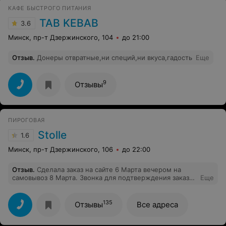
КАФЕ БЫСТРОГО ПИТАНИЯ
TAB KEBAB
3.6
Минск, пр-т Дзержинского, 104
до 21:00
Отзыв
.
Донеры отвратные,ни специй,ни вкуса,гадость
Еще
9
Отзывы
ПИРОГОВАЯ
Stolle
1.6
Минск, пр-т Дзержинского, 106
до 22:00
Отзыв
.
Сделала заказ на сайте 6 Марта вечером на
самовывоз 8 Марта. Звонка для подтверждения заказа
Еще
я не было на следующий день, позвонила сама.
Звонила по двум номерам на сайте несколько раз,
трубку не взяли и не перезвонили. 8 Марта позвонила
135
Отзывы
Все адреса
в пироговую. Я задала вопрос, если мне не
перезвонили и не подтвердили заказ, значит ли это что
он не принят. Сотрудник пироговой сказала, что