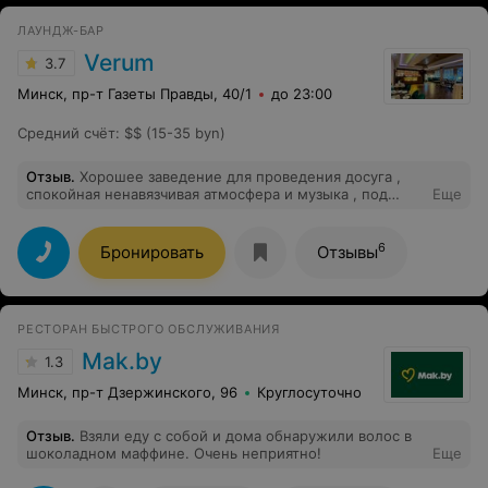
ЛАУНДЖ-БАР
Verum
3.7
Минск, пр-т Газеты Правды, 40/1
до 23:00
Средний счёт
:
$$ (15-35 byn)
Отзыв
.
Хорошее заведение для проведения досуга ,
спокойная ненавязчивая атмосфера и музыка , под
Еще
вечер можно и потанцевать , что очень радует ,
вкуснейшая еда и напитки , очень вежливый и
тактичный персонал, рекомендую данное заведение!!
6
Бронировать
Отзывы
РЕСТОРАН БЫСТРОГО ОБСЛУЖИВАНИЯ
Mak.by
1.3
Минск, пр-т Дзержинского, 96
Круглосуточно
Отзыв
.
Взяли еду с собой и дома обнаружили волос в
шоколадном маффине. Очень неприятно!
Еще