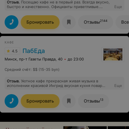
Отзыв
.
Посещаю кафе не в первый раз. Всегда вкусно,
быстро и качественно. Официанты приветливые.
Еще
Добавили бы ещё круглосуточную доставку, цены бы
не было этому месту.
2144
Бронировать
Отзывы
Все
КАФЕ
ПабЕда
4.5
Минск, пр-т Газеты Правда, 40
до 23:00
Средний счёт
:
$$ (15-35 byn)
Отзыв
.
Уютное кафе прекрасная живая музыка в
исполнении красивой Ингрид вкусная кухня повар
Еще
Олег чудный администратор Оксана Спасибо ждите
нас в субботу
13
Бронировать
Отзывы