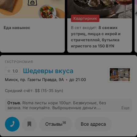
Квартирник
Еда навынос
В сет входит:
8 свежих
устриц, пицца с икрой и
страчетеллой, бутылка
игристого за 150 BYN
ГАСТРОНОМИЯ
Шедевры вкуса
1.0
Минск, пр. Газеты Правда, 9А
до 21:00
Средний счёт
:
$$ (15-35 byn)
Отзыв
.
Risma листы нори 100шт. Безвкусные, без
запаха. Не покупайте. Выброшенные деньги.
Еще
Низкосортный товар.
16
Отзывы
Все адреса