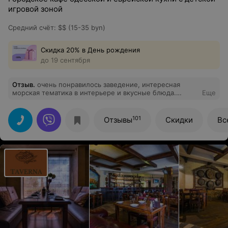
игровой зоной
Средний счёт
:
$$ (15-35 byn)
Скидка 20% в День рождения
до 19 сентября
Отзыв
.
очень понравилось заведение, интересная
морская тематика в интерьере и вкусные блюда.
Еще
особенно понравились чебуреки и борщ)
101
Отзывы
Скидки
Вс