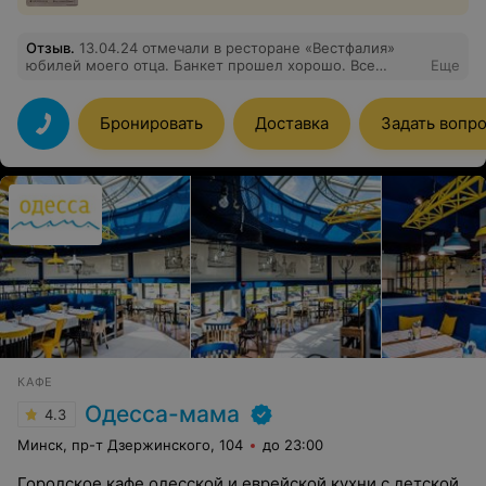
Отзыв
.
13.04.24 отмечали в ресторане «Вестфалия»
юбилей моего отца. Банкет прошел хорошо. Все
Еще
блюда были вкусные, а обслуживание – достойным.
Спасибо всему коллективу ресторана. Отдельное
спасибо банкетному менеджеру Яне Важник за
Бронировать
Доставка
Задать вопр
внимательное отношение и оперативное реагирование
на наши просьбы и пожелания. Обязательно придём
сюда ещё!
КАФЕ
Одесса-мама
4.3
Минск, пр-т Дзержинского, 104
до 23:00
Городское кафе одесской и еврейской кухни с детской