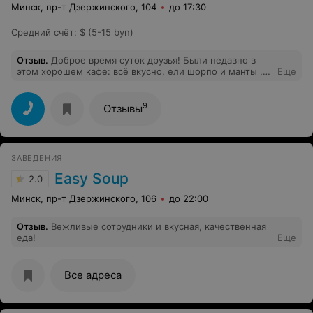
Минск, пр-т Дзержинского, 104
до 17:30
Средний счёт
:
$ (5-15 byn)
Отзыв
.
Доброе время суток друзья! Были недавно в
этом хорошем кафе: всё вкусно, ели шорпо и манты ,
Еще
лепешки и самсы. - Всё вкусно приготовлено, хорошее
и вежливое обслуживание, влажные салфетки и т.д.
Вообщем очень - рекомендуем, останетесь
9
Отзывы
довольны... Желаем здоровья, успехов и в дальнейшем
и расширения сети.
ЗАВЕДЕНИЯ
Easy Soup
2.0
Минск, пр-т Дзержинского, 106
до 22:00
Отзыв
.
Вежливые сотрудники и вкусная, качественная
еда!
Еще
Все адреса