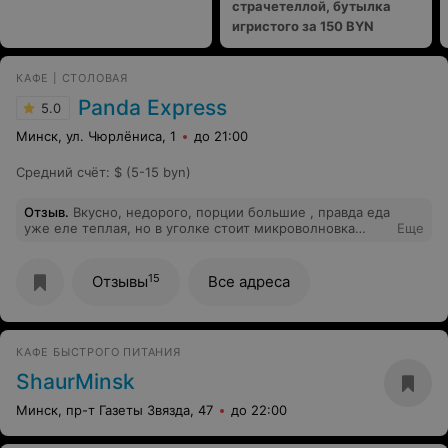
страчетеллой, бутылка
игристого за 150 BYN
КАФЕ | CТОЛОВАЯ
Panda Express
5.0
Минск, ул. Чюрлёниса, 1
до 21:00
Средний счёт
:
$ (5-15 byn)
Отзыв
.
Вкусно, недорого, порции большие , правда еда
уже еле теплая, но в уголке стоит микроволновка
Еще
которая так и намекает своим присутствием , что еду
лучше погреть самому, а так все топ , зайду еще
15
Отзывы
Все адреса
КАФЕ БЫСТРОГО ПИТАНИЯ
ShaurMinsk
Минск, пр-т Газеты Звязда, 47
до 22:00