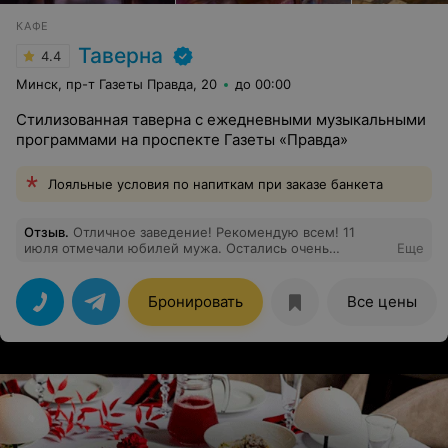
КАФЕ
Таверна
4.4
Минск, пр-т Газеты Правда, 20
до 00:00
Стилизованная таверна с ежедневными музыкальными
программами на проспекте Газеты «Правда»
Лояльные условия по напиткам при заказе банкета
Отзыв
.
Отличное заведение! Рекомендую всем! 11
июля отмечали юбилей мужа. Остались очень
Еще
довольны уютной атмосферой, отличной кухней (и
вкусно и очень красивая подача), великолепным
обслуживанием (официанту Анастасии - низкий поклон
Бронировать
Все цены
и огромное спасибо!!! Такая милая, улыбчивая
девочка)))). Спасибо большое! Удачи и процветания
заведению и вашей команде!!!