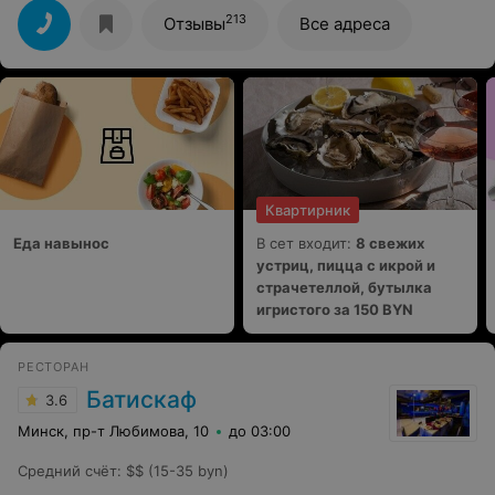
213
Отзывы
Все адреса
Квартирник
Еда навынос
В сет входит:
8 свежих
устриц, пицца с икрой и
страчетеллой, бутылка
игристого за 150 BYN
РЕСТОРАН
Батискаф
3.6
Минск, пр-т Любимова, 10
до 03:00
Средний счёт
:
$$ (15-35 byn)