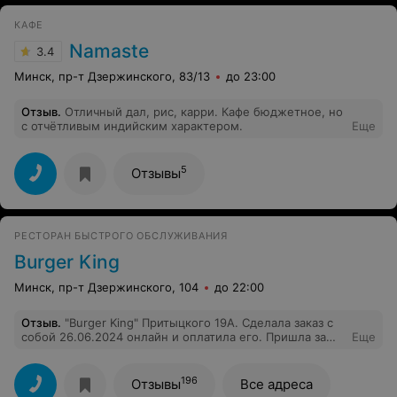
видимо да, его не приняли. -Почему не подняли и не
КАФЕ
перезвонили? -наверно загруженность большая Я сама
попросила проверить, вдруг мой заказ все же
Namaste
3.4
привезли, приверила-заказ есть, можно забирать
Работа с клиентами слабая, колл-центр игнорирует
Минск, пр-т Дзержинского, 83/13
до 23:00
звонки,сотрудник на месте не в курсе возможных
ситуаций Пироги по вкусу в праздничный день были
Отзыв
.
Отличный дал, рис, карри. Кафе бюджетное, но
хуже, чем те, что заказывали в другой обычный день.
с отчётливым индийским характером.
Еще
Тесто сухое (с вишней -вообще атас, начинки
минимум, тесто как позавчерашний хлеб) Видимо,
готовят сильно заранее к праздникам. К сожалению,
разочарована в этот раз, хотя раньше вопросов не
5
Отзывы
было, были довольны
РЕСТОРАН БЫСТРОГО ОБСЛУЖИВАНИЯ
Burger King
Минск, пр-т Дзержинского, 104
до 22:00
Отзыв
.
"Burger King" Притыцкого 19А. Сделала заказ с
собой 26.06.2024 онлайн и оплатила его. Пришла за
Еще
заказом а заведение закрыто, т.к не электричества.
Позвонила в службу поддержки. Сказали подойти
позже или со мной свяжется менеджер для возврата
196
Отзывы
Все адреса
средств! В течении 1.5 должны были позвонить, но