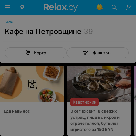
Кафе
Кафе на Петровщине
39
Фильтры
Карта
Квартирник
Еда навынос
В сет входит:
8 свежих
устриц, пицца с икрой и
страчетеллой, бутылка
игристого за 150 BYN