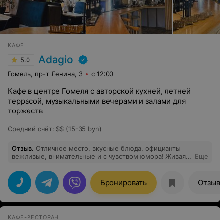
КАФЕ
Adagio
5.0
Гомель, пр-т Ленина, 3
с 12:00
Кафе в центре Гомеля с авторской кухней, летней
террасой, музыкальными вечерами и залами для
торжеств
Средний счёт
:
$$ (15-35 byn)
Отзыв
.
Отличное место, вкусные блюда, официанты
вежливые, внимательные и с чувством юмора! Живая
Еще
музыка просто супер! Отлично провели время, спасибо
большое!
Бронировать
Отзы
КАФЕ-РЕСТОРАН