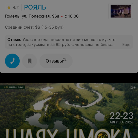
РОЯЛЬ
4.2
Гомель, ул. Полесская, 96а
с 16:00
Средний счёт
:
$$ (15-35 byn)
Отзыв
.
Ужасное еда, несоответствие меню тому, что
на столе, закусывать за 85 руб. с человека не было
Еще
чем, ужасная программа. Были на новогоднем
корпоративе.
74
Отзывы