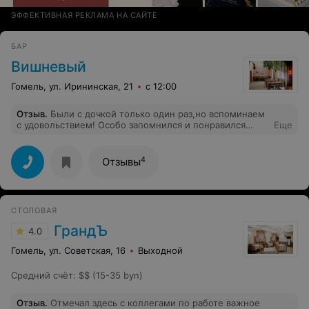
ЭФФЕКТИВНАЯ РЕКЛАМА НА САЙТЕ
БАР
Вишневый
Гомель, ул. Ирининская, 21
с 12:00
Отзыв
.
Были с дочкой только один раз,но вспоминаем
с удовольствием! Особо запомнился и понравился
Еще
салат от шеф-повара. Обязательно посетим ещё не
один раз!
4
Отзывы
СТОЛОВАЯ
ГрандЪ
4.0
Гомель, ул. Советская, 16
Выходной
Средний счёт
:
$$ (15-35 byn)
Отзыв
.
Отмечал здесь с коллегами по работе важное