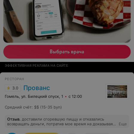
ЭФФЕКТИВНАЯ РЕКЛАМА НА САЙТЕ
РЕСТОРАН
Прованс
3.0
Гомель, ул. Билецкий спуск, 1
с 12:00
Средний счёт
:
$$ (15-35 byn)
Отзыв
.
доставили сгоревшую пиццу и отказались
возвращать деньги, потратив мое время на доказывая ,
Еще
что пицца из печи такая и должна быть