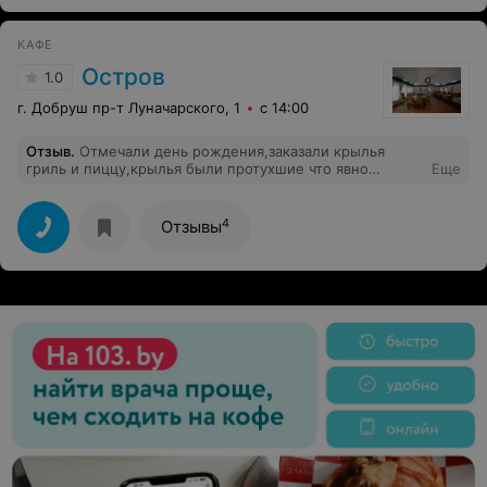
КАФЕ
Остров
1.0
г. Добруш пр-т Луначарского, 1
с 14:00
Отзыв
.
Отмечали день рождения,заказали крылья
гриль и пиццу,крылья были протухшие что явно
Еще
выражалась запохом ,пицца была безвкусная с
подогревом тестом,заказ готовили очень долго,ценны
на алкоголь и воду завышены так как в городе нету
4
Отзывы
конкуренции,вообщем не рекомендую.