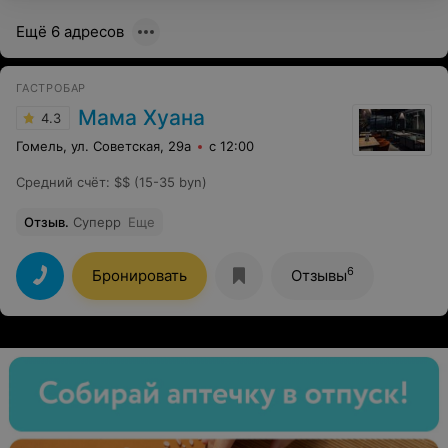
Ещё 6 адресов
ГАСТРОБАР
Мама Хуана
4.3
Гомель, ул. Советская, 29а
с 12:00
Средний счёт
:
$$ (15-35 byn)
Отзыв
.
Суперр
Еще
6
Бронировать
Отзывы