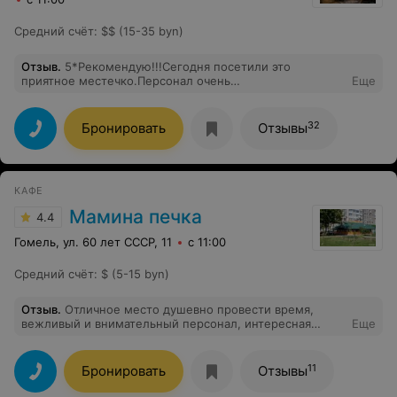
Средний счёт
:
$$ (15-35 byn)
Отзыв
.
5*Рекомендую!!!Сегодня посетили это
приятное местечко.Персонал очень
Еще
хороший,гостеприимный!!!
32
Бронировать
Отзывы
КАФЕ
Мамина печка
4.4
Гомель, ул. 60 лет СССР, 11
с 11:00
Средний счёт
:
$ (5-15 byn)
Отзыв
.
Отличное место душевно провести время,
вежливый и внимательный персонал, интересная
Еще
программа, замечательная кухня, большое спасибо за
хороший праздник!!!
11
Бронировать
Отзывы