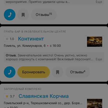
мероприятие. Приятно удивили цены в
Еще
меню,достойная кухня,на мой выбор были
представлены два зала,без посторонних. Хорошо
провели время компанией около 20 человек,спасибо
15
Отзывы
всей команде кафе! Обязательно буду заходить на
обеденное меню!
ГРИЛЬ-БАР В РАЗВЛЕКАТЕЛЬНОМ ЦЕНТРЕ
Континент
1.0
Гомель, ул. Коммунаров, 6
с 16:00
Отзыв
.
Замечательное место! Очень уютно, можно
хорошо отдохнуть с компанией! Вежливый персонал!
Еще
Охрана
4
Бронировать
Отзывы
ЗАГОРОДНЫЙ КОМПЛЕКС
Славянская Корчма
3.7
Гомельский р-н, Терешковичский сс., дер. Борец, 22
с 11:00