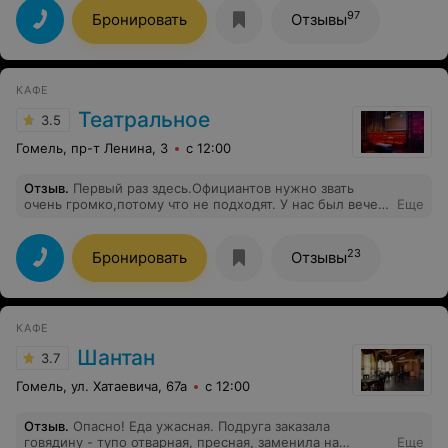
97
Бронировать
Отзывы
КАФЕ
Театральное
3.5
Гомель, пр-т Ленина, 3
с 12:00
Отзыв
.
Первый раз здесь.Официантов нужно звать
очень громко,потому что не подходят. У нас был вечер
Еще
встречи с выпускниками, выступал кавер бэнд, дабл
бит, репертуар оставляет желать лучшего, качество
музыки отвратительное, поют плохо, фальшиво.
23
Бронировать
Отзывы
Накануне прихода в кафе ознакомилась с их
страничкой и читала отзывы. Да ничего подобного,
один Ляпис и всё! Не чувствуют публику, из 5
компаний танцевала 1. Вместо свинины подали
КАФЕ
говядину. Больше сюда не приду!
Шантан
3.7
Гомель, ул. Хатаевича, 67а
с 12:00
Отзыв
.
Опасно! Еда ужасная. Подруга заказала
говядину - тупо отварная, пресная, заменила на
Еще