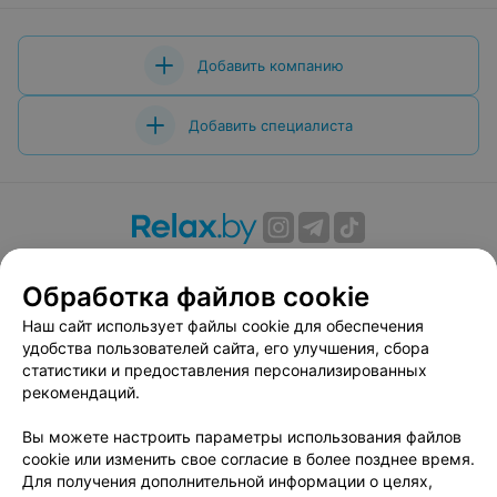
Добавить компанию
Добавить специалиста
О проекте
Новости проекта
Размещение рекламы
Обработка файлов cookie
Вакансии
Публичный договор
Способы оплаты
Публичный договор по использованию сервиса
Наш сайт использует файлы cookie для обеспечения
«Афиша»
удобства пользователей сайта, его улучшения, сбора
статистики и предоставления персонализированных
Пользовательское соглашение
рекомендаций.
Написать в поддержку
Вы можете настроить параметры использования файлов
Связаться по вопросам сотрудничества
cookie или изменить свое согласие в более позднее время.
Написать руководителю relax.by
Для получения дополнительной информации о целях,