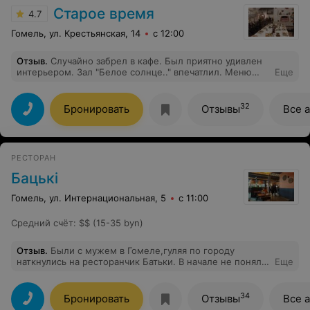
Старое время
4.7
Гомель, ул. Крестьянская, 14
с 12:00
Отзыв
.
Случайно забрел в кафе. Был приятно удивлен
интерьером. Зал "Белое солнце.." впечатлил. Меню
Еще
простое но очень вкусное. Настоящая белорусская
кухня.
32
Бронировать
Отзывы
Все 
РЕСТОРАН
Бацькi
Гомель, ул. Интернациональная, 5
с 11:00
Средний счёт
:
$$ (15-35 byn)
Отзыв
.
Были с мужем в Гомеле,гуляя по городу
наткнулись на ресторанчик Батьки. В начале не поняли
Еще
куда попали,то ли столовая,то ли кафе.... но потом
были приятно удивлены) вежливый
персонал,разнообразие блюд,а вкусно то как...
34
Бронировать
Отзывы
Все 
ммм....))) и цены радуют! спасибо Гомелю за чудесное