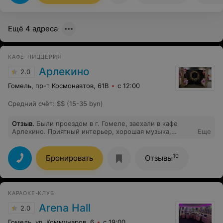
местечко,остались довольные и сытые.
Ещё 4 адреса
КАФЕ-ПИЦЦЕРИЯ
Арлекино
2.0
Гомель, пр-т Космонавтов, 61В
с 12:00
Средний счёт
:
$$ (15-35 byn)
Отзыв
.
Были проездом в г. Гомеле, заехали в кафе
Арлекино. Приятный интерьер, хорошая музыка,
Еще
вежливые официанты и администратор. Очень вкусная
пицца! 2 пиццы приготовили за минут 15. Некоторым
нашим столичным пиццериям есть чему поучиться.
10
Бронировать
Отзывы
Спасибо большое за вашу работу!
КАРАОКЕ-КЛУБ
Arena Hall
2.0
Гомель, ул. Коммунаров, 6
с 19:00