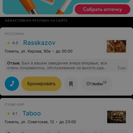
ЭФФЕКТИВНАЯ РЕКЛАМА НА САЙТЕ
РЕСТОРАН
Rasskazov
4.0
Гомель, ул. Кирова, 90а
до 00:00
Отзыв
.
Был в вашем заведение вчера впервые, все
очень понравилось, обслуживание на высоте,еда
Еще
очень вкусная, цены доступные. Звание любимого
ресторана заслуженно по праву! Приду туда ещё не
раз...
13
Бронировать
Отзывы
СУШИ-БАР
Taboo
4.1
Гомель, ул. Советская, 12
до 23:00