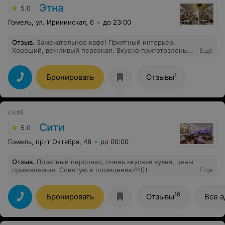
Этна
5.0
Гомель, ул. Ирининская, 6
до 23:00
Отзыв
.
Замечательное кафе! Приятный интерьер.
Хороший, вежливый персонал. Вкусно приготовлены
Еще
блюда.
1
Бронировать
Отзывы
КАФЕ
Сити
5.0
Гомель, пр-т Октября, 46
до 00:00
Отзыв
.
Приятный персонал, очень вкусная кухня, цены
приемлемые. Советую к посещению!!!)))
Еще
18
Бронировать
Отзывы
Все а