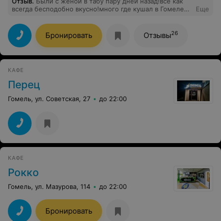
Отзыв
.
Были с женой в табу пару дней назад!всё как
всегда бесподобно вкусно!много где кушал в Гомеле
Еще
роллы и суши, но в табу по моему они лучшие в нашем
городе!спасибо!
26
Бронировать
Отзывы
КАФЕ
Перец
Гомель, ул. Советская, 27
до 22:00
КАФЕ
Рокко
Гомель, ул. Мазурова, 114
до 22:00
Бронировать