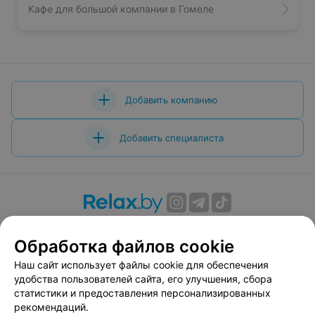
Кафе для большой компании в Гомеле
Добавить компанию
Добавить специалиста
О проекте
Новости проекта
Размещение рекламы
Обработка файлов cookie
Вакансии
Публичный договор
Способы оплаты
Публичный договор по использованию сервиса
Наш сайт использует файлы cookie для обеспечения
«Афиша»
удобства пользователей сайта, его улучшения, сбора
статистики и предоставления персонализированных
Пользовательское соглашение
рекомендаций.