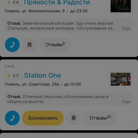
Пряности & Радости
4.6
Гомель, ул. Комсомольская, 6
до 23:00
Отзыв
.
Замечательный ресторан. Еда очень вкусная.
Стильный, интересный интерьер. Обслуживание на
Еще
высшем уровне. Большая благодарность за сюрприз на
день рождения. Очень рекомендую для посещения.
9
Отзывы
КАФЕ
Station One
4.5
Гомель, ул. Советская, 29а
до 01:00
Отзыв
.
Отличный персонал,обслуживание,цены,в
общем,на высоте)
Еще
32
Бронировать
Отзывы