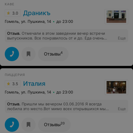
КАФЕ
Драникъ
3.0
Гомель, ул. Пушкина, 14
до 23:00
Отзыв
.
Отмечали в этом заведении вечер встречи
выпускников. Все понравилось от и до. Еда очень
Еще
вкусная, по-домашнему. Менеджер Марина
профессионал своего дела, человек на своём месте.
Руководству стоит поощрять таких сотрудников.
4
Отзывы
Обслуживала официантка Кристина. Очень приятная,
внимательная девушка. Спасибо Вам огромное за
шикарный стол и обслуживание. Всё было на высшем
уровне. По ценам тоже все очень демократично) Всё
ПИЦЦЕРИЯ
очень вкусно. Советуем данное заведение!!!!!
Италия
3.5
Гомель, ул. Пушкина, 14
до 23:00
Отзыв
.
Пришли мы вечером 03.06.2016 Я всегда
любила это место.Вот мимо всех открывшихся мы
Еще
прошли к пиццерии.Пришли, нам сказали идите и
поищите свободные места.Пришли мы в зал
некурящих, так как со мной и подругой было ещё трое
20
Отзывы
маленьких детей. Официантка светловолосая, с
хамоватым выражением лица (чего вы сюда