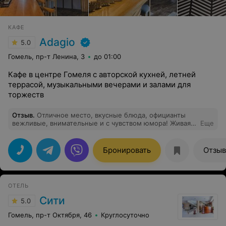
КАФЕ
Adagio
5.0
Гомель, пр-т Ленина, 3
до 01:00
Кафе в центре Гомеля с авторской кухней, летней
террасой, музыкальными вечерами и залами для
торжеств
Отзыв
.
Отличное место, вкусные блюда, официанты
вежливые, внимательные и с чувством юмора! Живая
Еще
музыка просто супер! Отлично провели время, спасибо
большое!
Бронировать
Отзы
ОТЕЛЬ
Сити
5.0
Гомель, пр-т Октября, 46
Круглосуточно