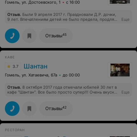
Гомель, ул. Достоевского, 1
с 16:00
Отзыв
.
Были 9 апреля 2017 г. Праздновали Д.Р. дочки,
9 лет. Впечатлениям детей не было предела, продляли
Еще
время прибывания до максимума, к сожалению, наш
зал Венеция был забронирован, а то бы мы до вечера
пели, танцевали и играли.
45
Отзывы
КАФЕ
Шантан
3.7
Гомель, ул. Хатаевича, 67а
до 00:00
Отзыв
.
8 октября 2017 года отмечали юбилей 30 лет в
кафе "Шантан". Все было просто супер!!! Очень вкусная
Еще
еда, порции большие. Музыкальное сопровождение
отдельное спасибо!!! Хочу выразить благодарность
официанту и менеджеру,очень внимательные и
42
Отзывы
понимающие. Всем большое спасибо!!!
РЕСТОРАН