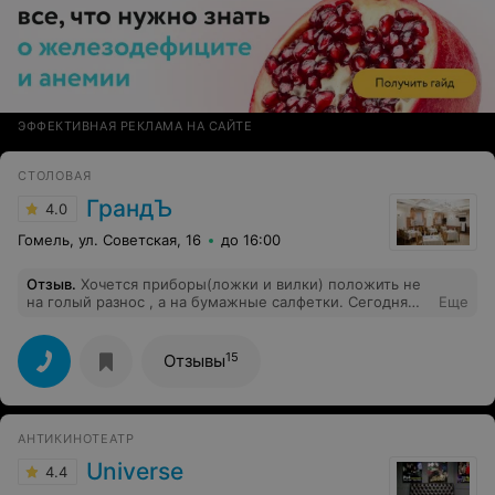
ЭФФЕКТИВНАЯ РЕКЛАМА НА САЙТЕ
СТОЛОВАЯ
ГрандЪ
4.0
Гомель, ул. Советская, 16
до 16:00
Отзыв
.
Хочется приборы(ложки и вилки) положить не
на голый разнос , а на бумажные салфетки. Сегодня
Еще
пообедав у Вас была удивлена большим количеством
(уж очень много) репчатого лука в холодном борще-
впереди еще трудовые часы и общение с людьми.(((
15
Отзывы
АНТИКИНОТЕАТР
Universe
4.4