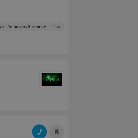
назад , абсолютно рандомные песни . Самое ужасное место , и это только из-за диджея !!!
Еще