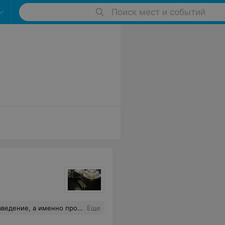
Поиск мест и событий
изнь. Я очень редко пишу отзывы, но вечер колоссально испорчен и больше никогда и никому мы не посоветуем пойти в это место. Мы были готовы съездить до дома за документом и вернуться, но вновь сталкиваться с необразованной охранной желания никакого теперь не было! Крайне не рекомендую к посещению
Еще