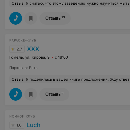
Отзыв
.
Я считаю, что этому заведению нужно научиться мыть посуду. На чашках огромные разводы, будто до этого из них пило огромное количе
19
Отзывы
КАРАОКЕ-КЛУБ
ХХХ
2.7
Гомель, ул. Кирова, 9
с 18:00
Парковка
:
Есть
Отзыв
.
Я поделилась в вашей книге предложений. Жду ответа от ваш
8
Отзывы
НОЧНОЙ КЛУБ
Luch
1.0