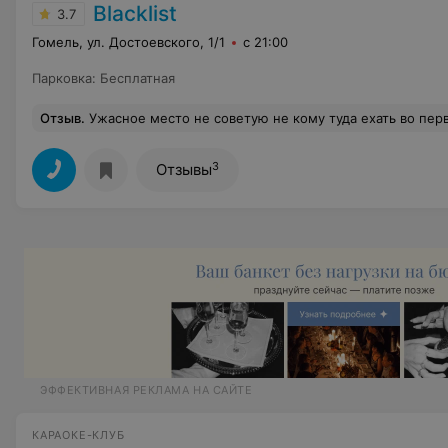
Blacklist
3.7
Гомель, ул. Достоевского, 1/1
с 21:00
Парковка
:
Бесплатная
Отзыв
.
Ужасное место не советую не кому туда ехать во первых вход стоит бешеных денег , во вторых от персонала вам нежны только деньги, если нету закончились деньги вас выкинут в тот-же момент , персонал просит каждых десять минут дать им от 20до40р для продол
3
Отзывы
ЭФФЕКТИВНАЯ РЕКЛАМА НА САЙТЕ
КАРАОКЕ-КЛУБ