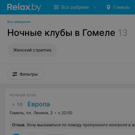
Все рубрики
Гомель
Все заведения
Ночные клубы в Гомеле
13
Женский стриптиз
Фильтры
НОЧНОЙ КЛУБ
Европа
1.0
Гомель, пл. Ленина, 2
с 22:00
Отзыв
.
Хочу высказаться по поводу пропускного контроля в заведение, а именно про сотрудника охраны Дмитрия, который 20.04 встретил нас на входе в заведение. Началось всё с грубости и некомпетентности общения с посетителями, видимо человек решил показать свое мнимое превосходство над людьми, которые оказались зависимыми от него (что бы попасть в заведение). В трезвости и адекватности мы с девушкой вдвоем приехали первый раз в данное заведение ( сами гости с Минска) в надежде отдохнуть и провести вечер, вместе с грубостью мы получили отказ пройти в заведение по причине отсутствия оригинала документа, удостоверяющего личность, нам по 37 лет! Мы столкнулись с таким в стране первый раз за всю ж