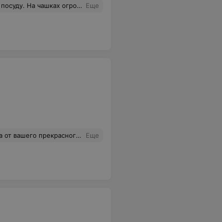
ство людей. Мерзко после этого вообще что-то заказывать.
Еще
его прекрасного заведения
Еще