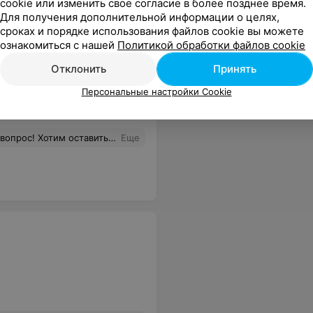
cookie или изменить свое согласие в более позднее время.
Для получения дополнительной информации о целях,
сроках и порядке использования файлов cookie вы можете
ознакомиться с нашей
Политикой обработки файлов cookie
Отклонить
Принять
Персональные настройки Cookie
и. Считаем такой подход непрофессиональным и дискриминационным. Решение о допуске гостей не должно основываться на личных домыслах и вымышленных причинах. Мы были поставлены в крайне неловкое положение без всякого повода. Просим администрацию заведения разобраться в действиях старшего смены Артема
Еще