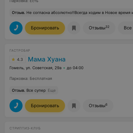
Парковка
:
Есть
Отзыв
.
Не согласна абсолютно!!Всегда ходим в Новое время и никогда не было проблем с едой либо с программой )В
32
Бронировать
Отзывы
Все
ГАСТРОБАР
Мама Хуана
4.3
Гомель, ул. Советская, 29а
до 04:00
Парковка
:
Бесплатная
Отзыв
.
Все супер
Еще
6
Бронировать
Отзывы
СТРИПТИЗ-КЛУБ