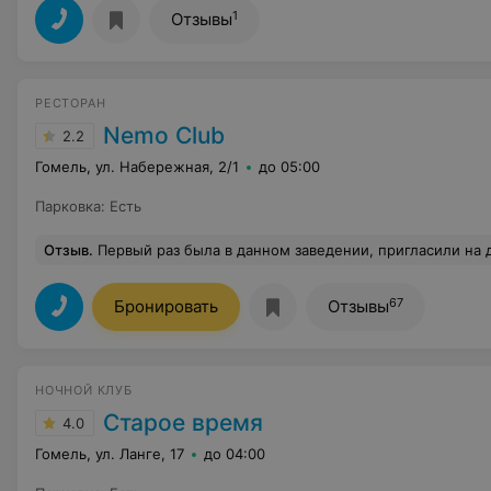
1
Отзывы
РЕСТОРАН
Nemo Club
2.2
Гомель, ул. Набережная, 2/1
до 05:00
Парковка
:
Есть
Отзыв
.
Первый раз была в данном заведении, пригласили на др в Гомель из Минска. Одно из мясных блюд было испорчено - шашлык. Нам подсунули плохое мясо, которое уже воняло и было еще замариновано сверху, запах все равно слышали. Официант подтвердил. Можно же было и отравится. Забрали сразу ег
67
Бронировать
Отзывы
НОЧНОЙ КЛУБ
Старое время
4.0
Гомель, ул. Ланге, 17
до 04:00