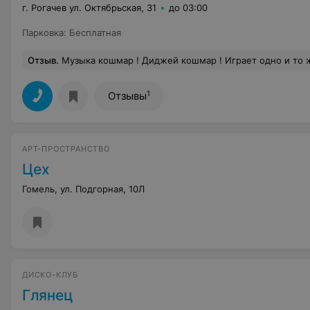
г. Рогачев ул. Октябрьская, 31
до 03:00
Парковка
:
Бесплатная
Отзыв
.
Музыка кошмар ! Диджей кошмар ! Играет одно и то же . За реакций зала не смотрит! Уходит на 30 минут , и играет не понятно что . Ни новых треков , ни популярных старых. Играет то, что играло пару лет 
1
Отзывы
АРТ-ПРОСТРАНСТВО
Цех
Гомель, ул. Подгорная, 10Л
ДИСКО-КЛУБ
Глянец