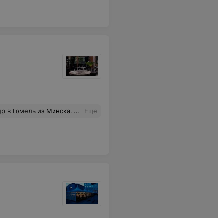
о от нас подальше. Контингент…….. МУЗЫКА ЕЩЕ ХУЖЕ. Заведение осталось где-то в 90-х и собственник явно не хочет развивать.
Еще