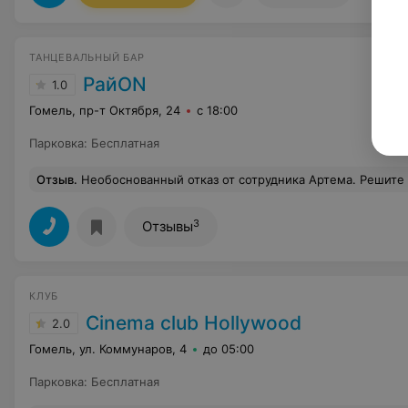
ТАНЦЕВАЛЬНЫЙ БАР
РайON
1.0
Гомель, пр-т Октября, 24
с 18:00
Парковка
:
Бесплатная
Отзыв
.
Необоснованный отказ от сотрудника Артема. Решите вопрос! Хотим оставить справедливый отзыв о ситуации, которая произошла [19.10.2025.г] Нам было отказано в посещении клуба старшим смены Артемом под предлогом нашего якобы «вульгарного поведения в один из предыдущих дней». Хотим заверить, что это утверждение абсолютно не соответствует действительности. На момент отказа мы находились в абсолютно трезвом состоянии, вели себя спокойно и культурно, просто хотели провести время в вашем клубе. На нашу просьбу объяснить, в чем конкретно заключалось то самое «вульгарное поведение» и когда оно вообще было, сотрудник Артем внятных ответов не предоставил, ограничившись голословными обвинениям
3
Отзывы
КЛУБ
Cinema club Hollywood
2.0
Гомель, ул. Коммунаров, 4
до 05:00
Парковка
:
Бесплатная