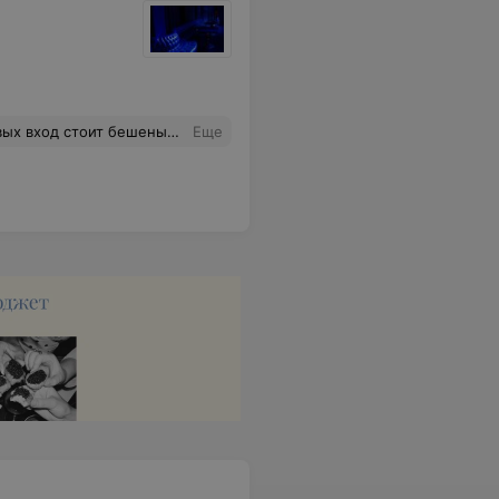
жения вашего время провождения , если не дадите вас ликвидируют как неплатеже способного , не рекомендую !
Еще