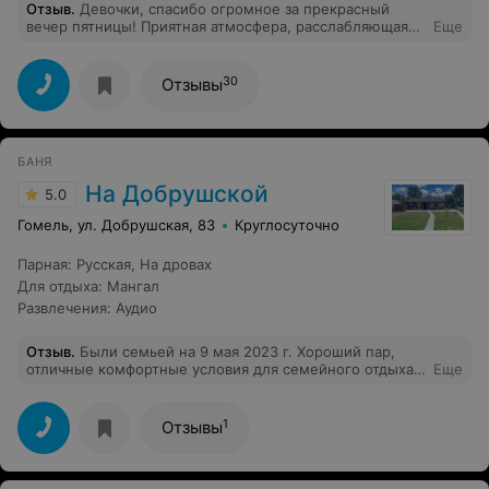
Отзыв
.
Девочки, спасибо огромное за прекрасный
вечер пятницы! Приятная атмосфера, расслабляющая
Еще
музыка, ароматный чай... Расслабление было получено
от всего: сауна, массаж, бочка. И приятное общение в
процессе! Обязательно придем ещё раз
30
Отзывы
БАНЯ
На Добрушской
5.0
Гомель, ул. Добрушская, 83
Круглосуточно
Парная
:
Русская
,
На дровах
Для отдыха
:
Мангал
Развлечения
:
Аудио
Отзыв
.
Были семьей на 9 мая 2023 г. Хороший пар,
отличные комфортные условия для семейного отдыха.
Еще
Радушная хозяйка Ирина. Ходим раз в месяц. Очень
довольны.
1
Отзывы