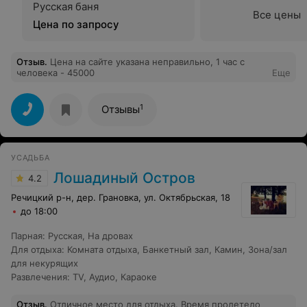
Русская баня
Все цены
Цена по запросу
Отзыв
.
Цена на сайте указана неправильно, 1 час с
человека - 45000
Еще
1
Отзывы
УСАДЬБА
Лошадиный Остров
4.2
Речицкий р-н, дер. Грановка, ул. Октябрьская, 18
до 18:00
Парная
:
Русская
,
На дровах
Для отдыха
:
Комната отдыха
,
Банкетный зал
,
Камин
,
Зона/зал
для некурящих
Развлечения
:
TV
,
Аудио
,
Караоке
Отзыв
.
Отличное место для отдыха. Время пролетело