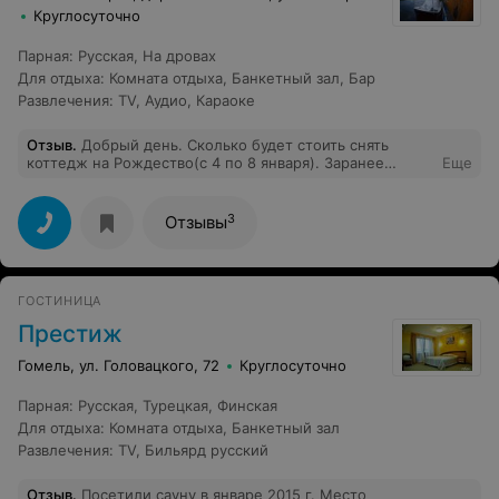
Круглосуточно
Парная
:
Русская
,
На дровах
Для отдыха
:
Комната отдыха
,
Банкетный зал
,
Бар
Развлечения
:
TV
,
Аудио
,
Караоке
Отзыв
.
Добрый день. Сколько будет стоить снять
коттедж на Рождество(с 4 по 8 января). Заранее
Еще
большое спасибо.
3
Отзывы
ГОСТИНИЦА
Престиж
Гомель, ул. Головацкого, 72
Круглосуточно
Парная
:
Русская
,
Турецкая
,
Финская
Для отдыха
:
Комната отдыха
,
Банкетный зал
Развлечения
:
TV
,
Бильярд русский
Отзыв
.
Посетили сауну в январе 2015 г. Место