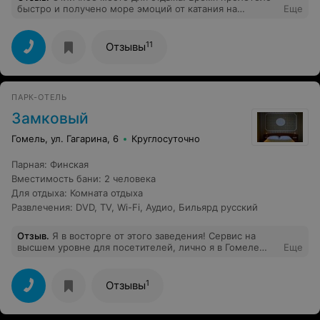
быстро и получено море эмоций от катания на
Еще
лошадях и самого отдыха. Спасибо за отдых и
обслуживание.
11
Отзывы
ПАРК-ОТЕЛЬ
Замковый
Гомель, ул. Гагарина, 6
Круглосуточно
Парная
:
Финская
Вместимость бани
:
2 человека
Для отдыха
:
Комната отдыха
Развлечения
:
DVD
,
TV
,
Wi-Fi
,
Аудио
,
Бильярд русский
Отзыв
.
Я в восторге от этого заведения! Сервис на
высшем уровне для посетителей, лично я в Гомеле
Еще
еще не встречала заведений такого высокого уровня.
1
Отзывы