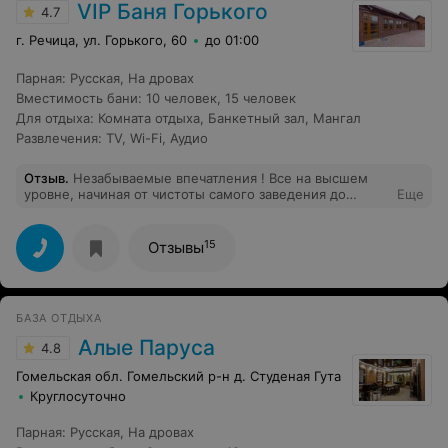
VIP Баня Горького
4.7
г. Речица, ул. Горького, 60
до 01:00
Парная
:
Русская
,
На дровах
Вместимость бани
:
10 человек
,
15 человек
Для отдыха
:
Комната отдыха
,
Банкетный зал
,
Мангал
Развлечения
:
TV
,
Wi-Fi
,
Аудио
Отзыв
.
Незабываемые впечатления ! Все на высшем
уровне, начиная от чистоты самого заведения до
Еще
обслуживания . Отдельная благодарность Веронике ,
коммуникабельная , отзывчивая … Спасибо огромное
за организацию моего праздника . Рекомендую всем
15
Отзывы
желающим ….
БАЗА ОТДЫХА
Алые Паруса
4.8
Гомельская обл. Гомельский р-н д. Студеная Гута
Круглосуточно
Парная
:
Русская
,
На дровах