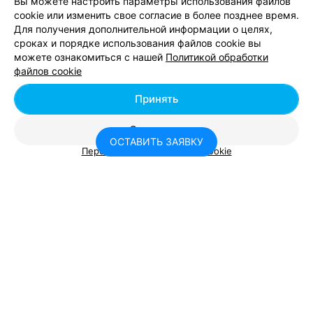
Вы можете настроить параметры использования файлов
необходимо указать важные для вас критерии вверху
cookie или изменить свое согласие в более позднее время.
страницы.
Для получения дополнительной информации о целях,
Сыграйте также в
бильярд
, либо загляните в
пиццерии
.
сроках и порядке использования файлов cookie вы
можете ознакомиться с нашей
Политикой обработки
файлов cookie
Принять
Добавить компанию
Отклонить
Добавить специалиста
ОСТАВИТЬ ЗАЯВКУ
Персональные настройки Cookie
О проекте
Новости проекта
Размещение рекламы
Консультант Relax.by
Я помогу вам с выбором места отдыха
Вакансии
Публичный договор
Способы оплаты
Публичный договор по использованию сервиса
«Афиша»
Пользовательское соглашение
Подождите, вам пишут сообщение