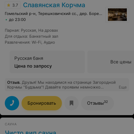
Славянская Корчма
3.7
Гомельский р-н, Терешковичский сс., дер. Борец, 22
до 23:00
Парная
:
Русская
,
На дровах
Для отдыха
:
Банкетный зал
Развлечения
:
Wi-Fi
,
Аудио
Русская баня
Все цены
Цена по запросу
Отзыв
.
Друзья! Мы находимся на странице Загородной
Корчмы ''Будзьма''! Давайте проявим немножко
Еще
внимания к персоналу именно этого заведения! Этот
комплекс находится за городом. Прелесть состоит в
том, что можно как бы удалиться от городской суеты,
32
Бронировать
Отзывы
грубости и неуважения, уединиться! Если заказанные
вами блюда немного задерживаются, можно
прогуляться по местности, поиграть с детьми, да хотя
бы даже просто подышать сосновым воздухом. На
САУНА
территории есть баня. Мы с подружками парились,
очень классно, советую попробовать. После бани мы
Чисто вип сауна