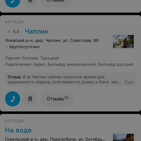
КОТТЕДЖ
Чаплин
5.0
Лоевский р-н, дер. Чаплин, ул. Советская, 89
Круглосуточно
Парная
:
Русская
,
Турецкая
Развлечения
:
Аудио
,
Бильярд американский
,
Бильярд русский
Отзыв
.
В аг.Чаплин сейчас классное время для
уединенного отдыха, отапливается домик и баня. чисто
Еще
и уютно. С окна красивый вид на р.Днепр. Можно
сыграть пару партий в бильярдили поработать за
компьютером. а вечерком погреться в баньке.
13
Отзывы
КОТТЕДЖ
На воде
Гомельский р-н, дер. Поколюбичи, ул. Октябрьская, 114