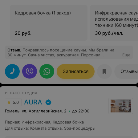
Кедровая бочка (1 заход)
Инфракрасная саун
использования ме
техники (60 минут
20 руб.
30 руб./чел.
Отзыв
.
Понравилось посещение сауны. Мы брали на
30 минут. Сауна чистая, аккуратная. Персонал
Еще
вежливый.
Записаться
Отзывы
РЕЛАКС-СТУДИЯ
AURA
5.0
Гомель, ул. Артиллерийская, 2
до 22:00
Парная
:
Инфракрасная
,
Кедровая бочка
Для отдыха
:
Комната отдыха
,
Spa-процедуры