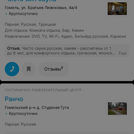
переместились в ресторан. Все что заказали,
понравилось очень! Были впервые, персонал очень
Гомель, ул. Братьев Лизюковых, 4а/4
внимательный. Нам очень понравилось! Получили
Круглосуточно
огромную зарядку для рабочей недели. Отдельное
спасибо официанту Александру!
Парная
:
Русская
,
Турецкая
Для отдыха
:
Комната отдыха
,
Бар
,
Камин
Развлечения
:
DVD
,
TV
,
Wi-Fi
,
Аудио
,
Бильярд русский
,
Караоке
Отзыв
.
Чисто сауна русская, хамам - рассчитаны от 1
до 8 чел, для комфортного отдыха, греческая, японская
Еще
- от 1 до 15 чел. Оплата зависит не от количества
человек, а от количества часов посещения.
8
Отзывы
ГОСТИНИЧНО-РАЗВЛЕКАТЕЛЬНЫЙ ЦЕНТР
Ранчо
Гомельский р-н д. Студеная Гута
Круглосуточно
Парная
:
Русская