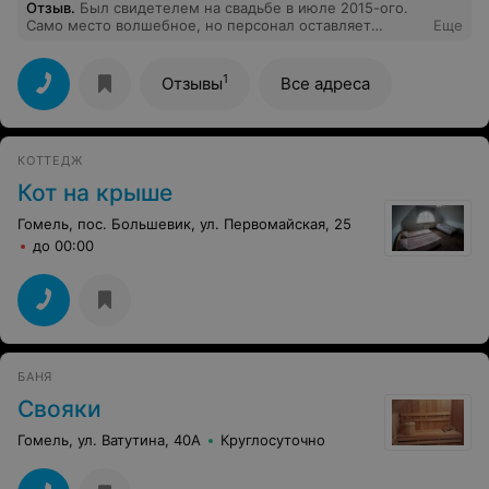
Отзыв
.
Был свидетелем на свадьбе в июле 2015-ого.
Само место волшебное, но персонал оставляет
Еще
желать лучшего. Многое обещают, но в день
торжества возникают неприятные нюансы. Поэтому,
оговаривать нужно каждую мелочь. Торт, который мы
1
Отзывы
Все адреса
привезли с собой а не заказали у них, почему-то не
поставили в холодильник, в итоге он слегка поплыл и
потерял форму, хотя об этом им специально
напомнили. За полчаса до закрытия заведения,
КОТТЕДЖ
администрация начала отказывать гостям в подаче
спиртного, мол вы уже не успеете! Это нормально? В
Кот на крыше
то время как алкоголя осталось более десятка
бутылок.
Гомель, пос. Большевик, ул. Первомайская, 25
до 00:00
БАНЯ
Свояки
Гомель, ул. Ватутина, 40А
Круглосуточно