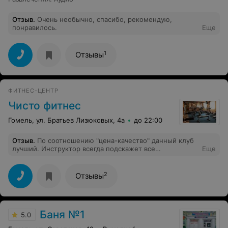
Отзыв
.
Очень необычно, спасибо, рекомендую,
понравилось.
Еще
1
Отзывы
ФИТНЕС-ЦЕНТР
Чисто фитнес
Гомель, ул. Братьев Лизюковых, 4а
до 22:00
Отзыв
.
По соотношению "цена-качество" данный клуб
лучший. Инструктор всегда подскажет все
Еще
необходимое. Много тренажеров, зал бокса, сауна и
все это входит в стоимость занятия. Единственный
минус - всего три дорожки для бега, если пришёл
2
Отзывы
вечером, то можешь и не успеть побегать.
Баня №1
5.0