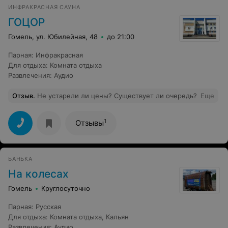
ИНФРАКРАСНАЯ САУНА
ГОЦОР
Гомель, ул. Юбилейная, 48
до 21:00
Парная
:
Инфракрасная
Для отдыха
:
Комната отдыха
Развлечения
:
Аудио
Отзыв
.
Не устарели ли цены? Существует ли очередь?
Еще
1
Отзывы
БАНЬКА
На колесах
Гомель
Круглосуточно
Парная
:
Русская
Для отдыха
:
Комната отдыха
,
Кальян
Развлечения
:
Аудио