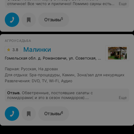
отличное! Все чисто и прилично! Помимо сауны есть
Еще
большой бассейн,джакузи,тренажерный зал. В Гомеле
очень мало саун,где бы был такой бассейн!Но
минус,что не глубокий. Тепло и уютно,обязательно
5
Отзывы
придем еще!2 часа посещения с одной сауной стоит 1
млн. Если с двумя,то 1 млн 200, три за 1 млн 400.
Сауны финская,русская,турецкая на выбор. Немного
смутило видеонаблюдение)) Сауна работает
АГРОУСАДЬБА
круглосуточно,по предварительной записи и без
предоплат!
Малинки
3.8
Гомельская обл. д. Романовичи, ул. Советская, 28
Парная
:
Русская
,
На дровах
Для отдыха
:
Spa-процедуры
,
Камин
,
Зона/зал для некурящих
Развлечения
:
DVD
,
TV
,
Wi-Fi
,
Аудио
Отзыв
.
Обветренные, постоявшие салаты с
помидорами( и это в сезон помидоров).
Еще
Отвратительное меню для детей. А туалет....
Постыдитесь- хозяева! Вы же принимаете невест с
огромными платьями. В туалет не реально влезть.......
6
Отзывы