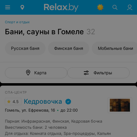
Спорт и отдых
Бани, сауны в Гомеле
32
Русская баня
Финская баня
Мобильные бани
Фильтры
Карта
СПА-ЦЕНТР
Кедровочка
4.5
Гомель, ул. Ефремова, 16
до 22:00
Парная
:
Инфракрасная
,
Финская
,
Кедровая бочка
Вместимость бани
:
2 человека
Для отдыха
:
Комната отдыха
,
Spa-процедуры
,
Кальян