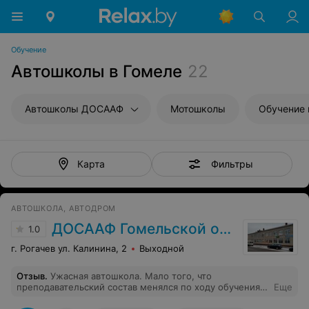
Обучение
Автошколы в Гомеле
22
Автошколы ДОСААФ
Мотошколы
Обучение 
Фильтры
Карта
АВТОШКОЛА, АВТОДРОМ
ДОСААФ Гомельской области
1.0
г. Рогачев ул. Калинина, 2
Выходной
Отзыв
.
Ужасная автошкола. Мало того, что
преподавательский состав менялся по ходу обучения,
Еще
так и не было толкового сопровождения на экзаменах.