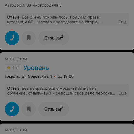
Автодром
:
8я Иногородняя 5
Отзыв
.
Всё очень понравилось. Получил права
категории СЕ. Спасибо преподавателю Игорю
Еще
Васильевичу и инструктору Виктору. Всем
рекомендую.
2
Отзывы
АВТОШКОЛА
Уровень
5.0
Гомель, ул. Советская, 1
до 13:00
Отзыв
.
Все понравилось с момента записи на
обучение, отзывчивый и знающий свое дело персонал,
Еще
уютный и информативный класс. Более 85% машин для
обучения составляет новый автопарк, преподаватели
ПДД разжевывают все в буквальном смысле, если
2
Отзывы
вдруг что-то непонятно. Получил удовольствие от
процесса обучения. Очень рекомендую, буду
советовать своим родным и знакомым.
АВТОШКОЛА