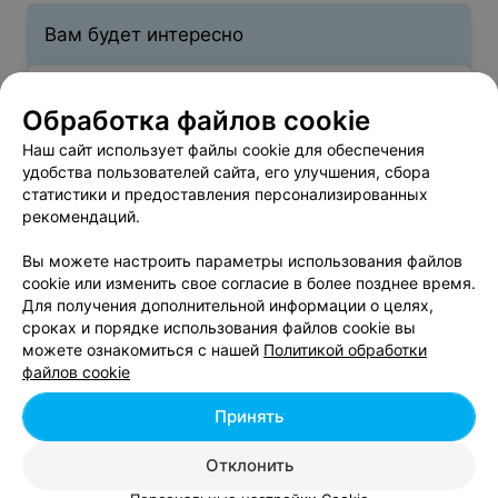
Вам будет интересно
Школы дизайна в Гомеле
Обработка файлов cookie
Наш сайт использует файлы cookie для обеспечения
Кулинарные школы в Гомеле
удобства пользователей сайта, его улучшения, сбора
статистики и предоставления персонализированных
рекомендаций.
IT-курсы в Гомеле
Вы можете настроить параметры использования файлов
cookie или изменить свое согласие в более позднее время.
Для получения дополнительной информации о целях,
Автошколы Гомеля на их базе предлагают будущим
сроках и порядке использования файлов cookie вы
водителям пройти в течение 3-4 месяцев
можете ознакомиться с нашей
Политикой обработки
квалифицированное обучение грамотному вождению
файлов cookie
транспортных средств нужных клиенту категорий. Наш
портал представляет каталог автошкол Гомеля, среди
Принять
которых вы сможете выбрать вариант, оптимальный для
себя. Автошколы отличаются по уровню цен,
продолжительности обучения, удобству времени
Отклонить
проведения занятий, а также по новизне и марке