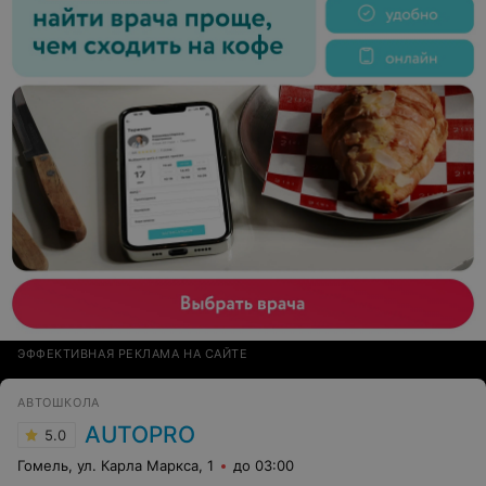
мата, ни повышенного голоса. Отвечает на все
вопросы, доходчиво и понятно объясняет, никогда не
видела его нервным или раздраженным. Все элементы
терпеливо отрабатывал со мной. Практики мне
хватило вполне, хотя у меня в семье нет и никогда не
было машины, и в Автоклассе я, в прямом смысле
слова, впервые села за руль. Доп. занятия брать не
было необходимости
ЭФФЕКТИВНАЯ РЕКЛАМА НА САЙТЕ
АВТОШКОЛА
AUTOPRO
5.0
Гомель, ул. Карла Маркса, 1
до 03:00