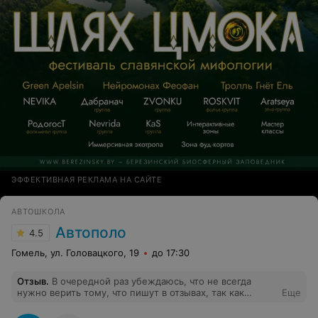
ЭФФЕКТИВНАЯ РЕКЛАМА НА САЙТЕ
АВТОШКОЛА
Автополо
4.5
Гомель, ул. Головацкого, 19
до 17:30
Отзыв
.
В очередной раз убеждаюсь, что не всегда
нужно верить тому, что пишут в отзывах, так как
Еще
большая часть это подставные написания. Вот и мы
оступились. Единственное что верно, это место