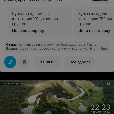
Гомель, пр-т. Ленина, 3
до 16:00
Курсы вождения на
Курсы вождения н
категорию "B", утренняя
категорию "B", дне
группа
группа
Цена по запросу
Цена по запросу
Отзыв
.
Хочу выразить огромную благодарность Павлу
Владимировичу за профессионализм и терпение! Это
Еще
инструктор, который умеет создать спокойную
атмосферу и вселить уверенность за рулем. Он
объясняет всё очень доступно, разбирает каждую
266
Отзывы
Все адреса
сложную ситуацию и учит именно думать на дороге.
Отдельно хочется отметить, что машина у него всегда
чистая и ухоженная, в ней очень приятно находиться.
Благодаря поддержке Павла Владимировича я
перестала бояться трафика и почувствовала себя
полноценным водителем. Очень рекомендую его
всем, кто хочет научиться водить грамотно и с
комфортом!