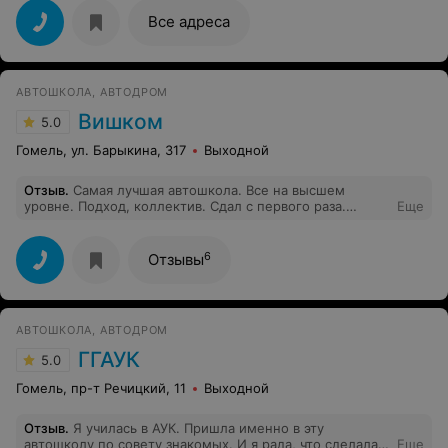
подготовитесь к экзамену, а научитесь ездить!
Все адреса
АВТОШКОЛА, АВТОДРОМ
Вишком
5.0
Гомель, ул. Барыкина, 317
Выходной
Отзыв
.
Самая лучшая автошкола. Все на высшем
уровне. Подход, коллектив. Сдал с первого раза.
Еще
Огромное Вам спасибо!
6
Отзывы
АВТОШКОЛА, АВТОДРОМ
ГГАУК
5.0
Гомель, пр-т Речицкий, 11
Выходной
Отзыв
.
Я училась в АУК. Пришла именно в эту
автошколу по совету знакомых. И я рада, что сделала
Еще