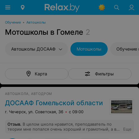
Обучение
•
Автошколы
Мотошколы в Гомеле
2
Автошколы ДОСААФ
Мотошколы
Обучение 
Фильтры
Карта
АВТОШКОЛА, АВТОДРОМ
ДОСААФ Гомельской области
г. Чечерск, ул. Советская, 36
с 09:00
Отзыв
.
В целом школа нравится, преподаватель по
теории мне попался очень хороший и грамотный, а вот
Еще
с инструктором не повезло, распускает руки,