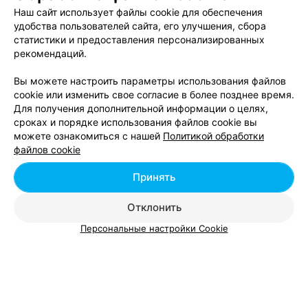
Курсы 1С: Бухгалтерия в Гомеле
Наш сайт использует файлы cookie для обеспечения
удобства пользователей сайта, его улучшения, сбора
статистики и предоставления персонализированных
Курсы фитнес-инструкторов в Гомеле
рекомендаций.
Вы можете настроить параметры использования файлов
cookie или изменить свое согласие в более позднее время.
Для получения дополнительной информации о целях,
сроках и порядке использования файлов cookie вы
можете ознакомиться с нашей
Политикой обработки
Добавить компанию
файлов cookie
Добавить специалиста
Принять
Отклонить
Персональные настройки Cookie
О проекте
Новости проекта
Размещение рекламы
Вакансии
Публичный договор
Способы оплаты
Публичный договор по использованию сервиса