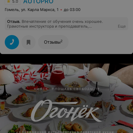
AUTOPRO
5.0
Гомель, ул. Карла Маркса, 1
до 03:00
Отзыв
.
Впечатление от обучения очень хорошее.
Грамотные инструктора и преподаватель,
Еще
качественный автопарк, который ездит ,а не
простаивает. Как бонус знание особенностей пдд
Европы и режима труда и отдыха. Всем рекомендую
2
Отзывы