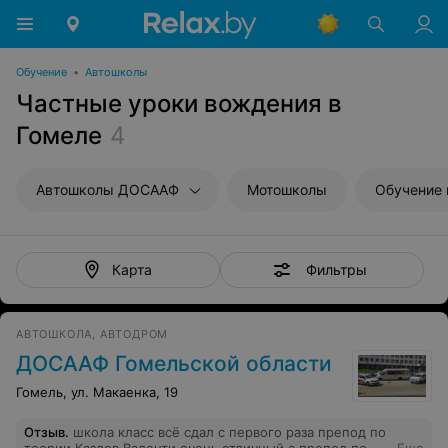
Обучение
•
Автошколы
Частные уроки вождения в
Гомеле
4
Автошколы ДОСААФ
Мотошколы
Обучение 
Фильтры
Карта
АВТОШКОЛА, АВТОДРОМ
ДОСААФ Гомельской области
Гомель, ул. Макаенка, 19
Отзыв
.
школа класс всё сдал с первого раза препод по