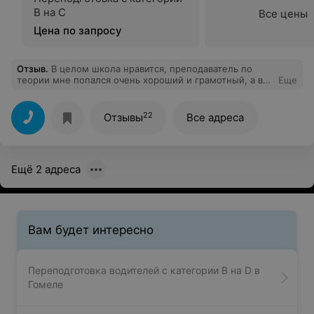
В на С
Все цены
Цена по запросу
Отзыв
.
В целом школа нравится, преподаватель по
теории мне попался очень хороший и грамотный, а вот
Еще
с инструктором не повезло, распускает руки,
нарушает дистанцию приличия между собой и
соответственно обучающимся, поэтому я очень
22
Отзывы
Все адреса
разочарована, что таких людей ещё допускают к
обучению вождению на автомобиле!!!!!!И
настоятельно рекомендую девушкам, у которых
похожая проблема с мастерами не терпеть и не
Ещё 2 адреса
молчать, даже если он вам ставит какие либо
ультиматумы согласно экзаменов или обучения, сразу
идите жаловаться, такое не должно быть
безнаказанным, никому не позволяйте переходить
рамки приличия и затрагивать вашу
нравственность!!!!!!!!!!!! Школа находится по
Вам будет интересно
ул.Гагарина
Переподготовка водителей с категории В на D в
Гомеле