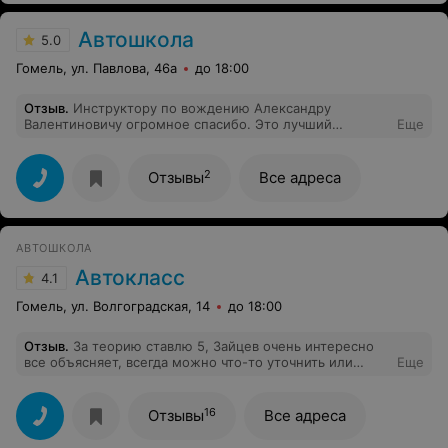
советовать своим родным и знакомым.
Автошкола
5.0
Гомель, ул. Павлова, 46а
до 18:00
Отзыв
.
Инструктору по вождению Александру
Валентиновичу огромное спасибо. Это лучший
Еще
человек. Он умничка. Всем советую эту автошколу.
2
Отзывы
Все адреса
АВТОШКОЛА
Автокласс
4.1
Гомель, ул. Волгоградская, 14
до 18:00
Отзыв
.
За теорию ставлю 5, Зайцев очень интересно
все объясняет, всегда можно что-то уточнить или
Еще
спросить. С вождением беда, постоянная ругань и
крики с первого занятия, все пробелы в знаниях
скидывает на то, что преподаватель плохо обучил
16
Отзывы
Все адреса
теории, сам ничего не объясняет, занятия проходили
35-45 минут, хотя вроде как стоит 2 академических