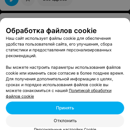
АВТОШКОЛА
АвтоУчСервис
Обработка файлов cookie
г. Рогачев ул. Ленина, 142/4в
до 17:00
Наш сайт использует файлы cookie для обеспечения
удобства пользователей сайта, его улучшения, сбора
статистики и предоставления персонализированных
Все адреса
рекомендаций.
Вы можете настроить параметры использования файлов
АВТОШКОЛА, АВТОДРОМ
cookie или изменить свое согласие в более позднее время.
БелТехМастер-Столица
Для получения дополнительной информации о целях,
сроках и порядке использования файлов cookie вы
г. Светлогорск ул. Интернациональная, 38
можете ознакомиться с нашей
Политикой обработки
до 17:00
файлов cookie
Принять
Отклонить
Персональные настройки Cookie