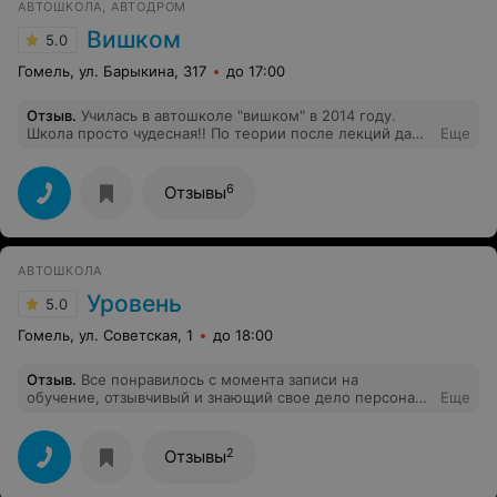
АВТОШКОЛА, АВТОДРОМ
Вишком
5.0
Гомель, ул. Барыкина, 317
до 17:00
Отзыв
.
Училась в автошколе "вишком" в 2014 году.
Школа просто чудесная!! По теории после лекций даже
Еще
учить ничего не приходилось на столько доступно и
легко преподносился материал - спасибо Игорь
Васильевичу!! Практики тоже оказалось достаточно и
6
Отзывы
никаких дополнительных занятий брать не пришлось -
спасибо Ивану Ивановичу!! В ГАИ все с первого раза.
Пока группа сдавала экзамен и директор и зауч и
педагоги были с нами и поддерживали, словно с
АВТОШКОЛА
маленькими - за руку водили!!!! Спасибо вам
огромное!!!
Уровень
5.0
Гомель, ул. Советская, 1
до 18:00
Отзыв
.
Все понравилось с момента записи на
обучение, отзывчивый и знающий свое дело персонал,
Еще
уютный и информативный класс. Более 85% машин для
обучения составляет новый автопарк, преподаватели
ПДД разжевывают все в буквальном смысле, если
2
Отзывы
вдруг что-то непонятно. Получил удовольствие от
процесса обучения. Очень рекомендую, буду