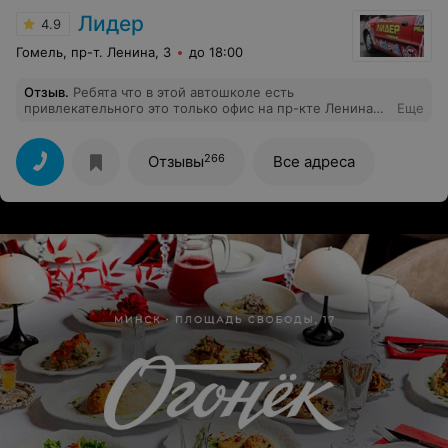
Лидер
4.9
Гомель, пр-т. Ленина, 3
до 18:00
Отзыв
.
Ребята что в этой автошколе есть
привлекательного это только офис на пр-кте Ленина
Еще
куда вы занесёте свои деньги. Всё остальное трудно
дном назвать. Огромный совет:прежде чем идти туда
учиться, неполенитесь найти среди друзей, знакомых
266
Отзывы
Все адреса
кто там учился и узнать как там обучают и относятся.
Неделайте ошибок, это ВАШИ нервы, время и деньги.