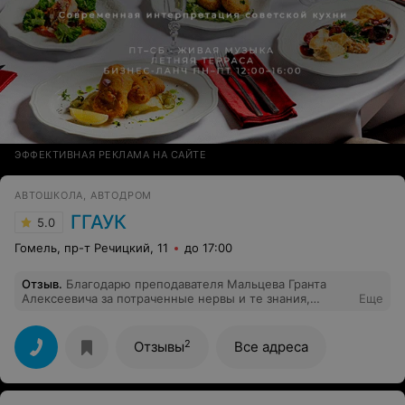
ЭФФЕКТИВНАЯ РЕКЛАМА НА САЙТЕ
АВТОШКОЛА, АВТОДРОМ
ГГАУК
5.0
Гомель, пр-т Речицкий, 11
до 17:00
Отзыв
.
Благодарю преподавателя Мальцева Гранта
Алексеевича за потраченные нервы и те знания,
Еще
которые он с усердием вбивал в нас. Отличный
преподаватель.
2
Отзывы
Все адреса