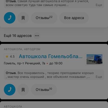
Отзыв
.
Самая лучшая автошкола в которой я учился,
всем советую туда там самые лучшие
Еще
преподаватели:Оксана Николаевна и Ирина
Александровна а инструктора самые лучшие покажут
все ваши ошибки и скажут как лучше сделать всем
22
Отзывы
Все адреса
советую учиться тут
Ещё 16 адресов
АВТОШКОЛА, АВТОДРОМ
Автошкола Гомельоблавтотранса
4.5
Гомель, пр-т Речицкий, 7а
до 19:00
Отзыв
.
Все понравилось , теорию преподавали хорошо
, мастер очень хороший , все объяснял показывал ,
Еще
рекомендую
10
Отзывы
АВТОШКОЛА