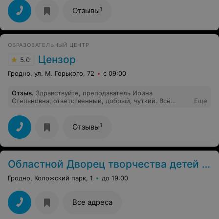
отзывчивость и доступное изложение информации.
Эти курсы помогли мне уверенно чувствовать на
1
Отзывы
просторах Adobe Photoshop. ВСЕМ РЕКОМЕНДУЮ!
Преподаватель до сих пор интересуется моими
успехами. СПАСИБО!!!!
ОБРАЗОВАТЕЛЬНЫЙ ЦЕНТР
Цензор
5.0
Гродно, ул. М. Горького, 72
с 09:00
Отзыв
.
Здравствуйте, преподаватель Ирина
Степановна, ответственный, добрый, чуткий. Всё
Еще
показывает и рассказывает, ни куда не торопиться.
Атмосфера на курсах домашняя, хожу с
удовольствием!
1
Отзывы
Областной Дворец творчества детей и молодежи
Гродно, Коложский парк, 1
до 19:00
Все адреса