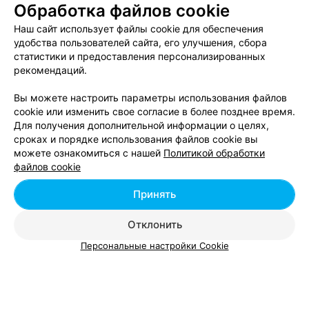
Если вам интересна какая-либо узкая отрасль (например, вы
Обработка файлов cookie
хотите наполнить каталог товаров на своем сайте
собственными фотографиями, или вы начали вести блог о
Наш сайт использует файлы cookie для обеспечения
еде или туризм), ищите краткосрочное обучение. Ориентир
удобства пользователей сайта, его улучшения, сбора
при выборе – отзывы студентов. Хорошие курсы
статистики и предоставления персонализированных
обязательно содержат практическую часть, суть которой
рекомендаций.
заключается в съемке под руководством преподавателя и
последующем «разборе полетов».
Вы можете настроить параметры использования файлов
cookie или изменить свое согласие в более позднее время.
Для получения дополнительной информации о целях,
сроках и порядке использования файлов cookie вы
можете ознакомиться с нашей
Политикой обработки
Добавить компанию
файлов cookie
Добавить специалиста
Принять
Отклонить
Персональные настройки Cookie
О проекте
Новости проекта
Размещение рекламы
Вакансии
Публичный договор
Способы оплаты