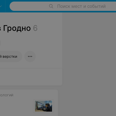
Поиск мест и событий
в Гродно
6
й верстки
НОЛОГИЙ