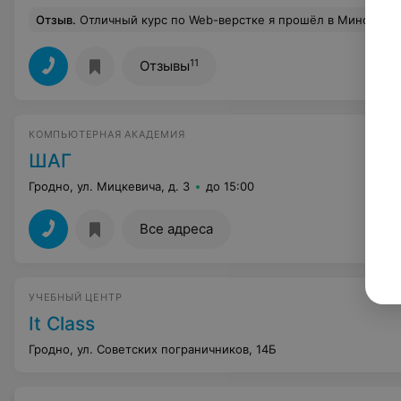
Отзыв
.
Отличный курс по Web-верстке я прошёл в Минске. Программа курса хорошо подходит для новичков, решивших попробовать себя в сфере IT. Цена соответствует качеству. Грамотный преподаватель - Морозов Алексей Владимирович, знающий свое дело! Обратившись в этот центр я однозначно понял, что не пожалел о своём выборе. Здесь я выбрал наиболее дл
11
Отзывы
КОМПЬЮТЕРНАЯ АКАДЕМИЯ
ШАГ
Гродно, ул. Мицкевича, д. 3
до 15:00
Все адреса
УЧЕБНЫЙ ЦЕНТР
It Class
Гродно, ул. Советских пограничников, 14Б