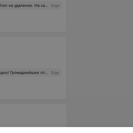
 за его вовлеченность в процесс обучения студентов, отзывчивость и готовность решить любые возникшие вопросы. В общем если выбирать где проходить курсы, то это там.
Еще
. Все было по высшему разряду. Единственный минус курса это то, что он так быстро закончился, хочется ещё и ещё, больше часов! Пять недель пролетело незаметно.
Еще