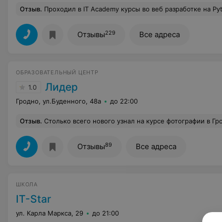
Отзыв
.
Проходил в IT Academy курсы во веб разработке на Python на удаленке. На сайте множество предложений на любой вкус и цвет, от курса до удаленки или очного обучения. Организация процесса на высоком уровне, все чётко, лаконично и доступно. Отличный материал, который дает мощную базу и подстегивает для дальнейшего самостоятельного обучения. Ну и отдельное спасибо моему преподавателю Артуру,
229
Отзывы
Все адреса
ОБРАЗОВАТЕЛЬНЫЙ ЦЕНТР
Лидер
1.0
Гродно, ул.Буденного, 48а
до 22:00
Отзыв
.
Столько всего нового узнал на курсе фотографии в Гродно! Громаднейшее спасибо Олегу за вложенные в наши пустые головы знания! Это так приятно, когда преподаватель в тебя вкладывает частичку себя! Это чувствуется, и ходить на занятия было одно удовольствие! Работать теперь могу с практически любым оборудованием! Я очень полюбил студийный свет! Да можно до бесконечности писать
89
Отзывы
Все адреса
ШКОЛА
IT-Star
ул. Карла Маркса, 29
до 21:00