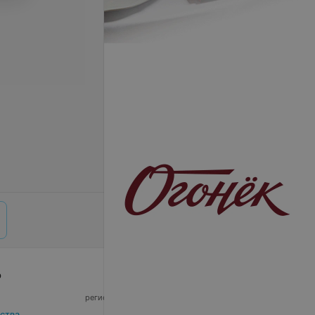
р
© 2026 ООО «Артокс Лаб», УНП 191700409,
регистрирующий орган - Минский горисполком
|
220012, Республика Беларусь, г. Минск,
ства