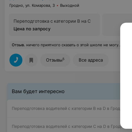
Гродно, ул. Комарова, 3
Выходной
Переподготовка с категории В на С
Цена по запросу
Отзыв
.
ничего приятного сказать о этой школе не могу.... недобросовестное отношение к работе инструкторов по вождению... на многие вещи которые происходят в школе начальство закр
5
Отзывы
Все адреса
Вам будет интересно
Переподготовка водителей с категории В на D в Гродно
Переподготовка водителей с категории C на D в Гродно