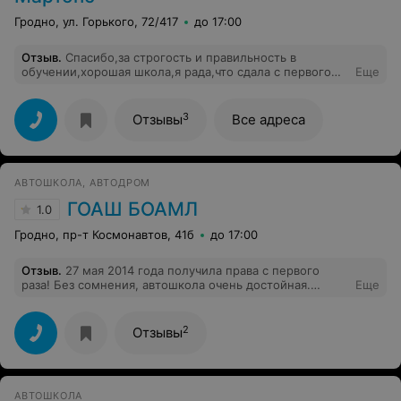
Гродно, ул. Горького, 72/417
до 17:00
Отзыв
.
Спасибо,за строгость и правильность в
обучении,хорошая школа,я рада,что сдала с первого
Еще
раза!
3
Отзывы
Все адреса
АВТОШКОЛА, АВТОДРОМ
ГОАШ БОАМЛ
1.0
Гродно, пр-т Космонавтов, 41б
до 17:00
Отзыв
.
27 мая 2014 года получила права с первого
раза! Без сомнения, автошкола очень достойная.
Еще
Преподавательский состав по теории великолепен!
Огромное отдельное спасибо Боярчуку Юрию
Викторовичу преподавателю теории, весь материал
2
Отзывы
запоминался после каждого заняти, практически не
надо было учить дома, только решать задачи. Все
преподаватели очень высокого уровня. 100% сдача
теории в ГАИ! Не могу не написать слов благодарности
АВТОШКОЛА
в адрес своего инструктора Леонида Николаевича: