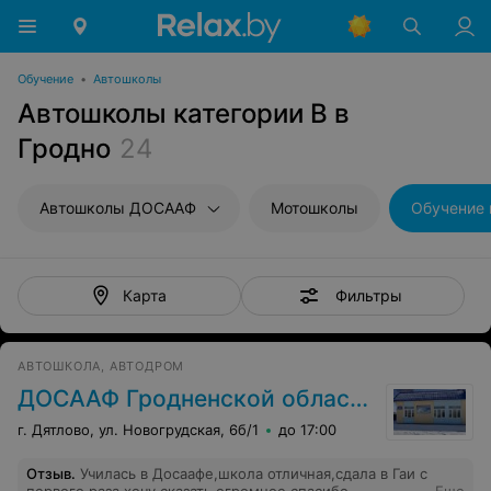
Обучение
•
Автошколы
Автошколы категории B в
Гродно
24
Автошколы ДОСААФ
Мотошколы
Обучение 
Фильтры
Карта
АВТОШКОЛА, АВТОДРОМ
ДОСААФ Гродненской области
г. Дятлово, ул. Новогрудская, 6б/1
до 17:00
Отзыв
.
Училась в Досаафе,школа отличная,сдала в Гаи с