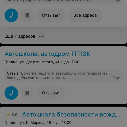
первого раза,хочу сказать огромное спасибо
Еще
преподавателю Лейко Борису Генадьевичу и
инструктору по вождению Христовому Сергею
Анатольевичу .
5
Отзывы
Все адреса
Ещё 7 адресов
Автошкола, автодром ГГПЭК
Гродно, ул. Дзержинского, 41
до 17:00
Отзыв
.
Дорогие,педагоги автошколы,хочу поздравить
Вас с днём учителя и пожелать
Еще
Вам,здоровья.терпения,успехов в вашем очень не
лёгком труде,а особенно хочется выразить особую
признательность и благодарность Бгушевич Ивану
1
Отзывы
Ильичу,за его чуткое и доброе отношение к нам
ученикам и хочется пожелать Вам всем здоровья и
долгих лет жизни.Пусть Ваш труд и в дальнейшем
будет отмечен только высокими результатами.
Автошкола безопасности вождения
Спасибо Вам.
5.0
Гродно, ул. К. Маркса, 29
до 18:00