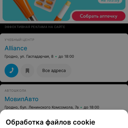
ЭФФЕКТИВНАЯ РЕКЛАМА НА САЙТЕ
УЧЕБНЫЙ ЦЕНТР
Alliance
Гродно, ул. Гаспадарчая, 8
до 18:00
Все адреса
АВТОШКОЛА
МовипАвто
Гродно, бул. Ленинского Комсомола, 7а
до 18:00
Обработка файлов cookie
Все адреса