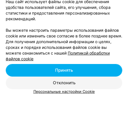
Наш сайт использует файлы cookie для обеспечения
удобства пользователей сайта, его улучшения, сбора
статистики и предоставления персонализированных
АВТОШКОЛА, АВТОДРОМ
рекомендаций.
Политех Авто
Гродно, ул. Новооктябрьская, 14
до 17:00
Вы можете настроить параметры использования файлов
cookie или изменить свое согласие в более позднее время.
Для получения дополнительной информации о целях,
Учебный центр Мостовского райисполкома
сроках и порядке использования файлов cookie вы
можете ознакомиться с нашей
Политикой обработки
г. Мосты ул. Зеленая, 91а
до 18:00
файлов cookie
Все адреса
Принять
Отклонить
АВТОШКОЛА, АВТОДРОМ
Персональные настройки Cookie
ГГАК
Гродно, ул. Победы, 17/1
до 17:00
Все адреса