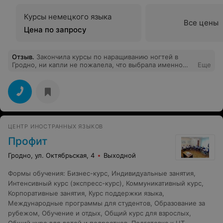
Курсы немецкого языка
Все цены
Цена по запросу
Отзыв
.
Закончила курсы по наращиванию ногтей в
Гродно, ни капли не пожалела, что выбрала именно
Еще
"Лидер", оперативно набирают группы, ждать не
приходится. Замечательный преподаватель Ирина!!! По
окончании обучения сделали супер-подарочки, а
именно 2 купона со скидкой на дальнейшее обучение,
курсы закончились 19 января,но сегодня позвонила
девушка из центра "Лидер" и интересовалась все ли
меня устраивало за время обучения, так приятно
ЦЕНТР ИНОСТРАННЫХ ЯЗЫКОВ
удивило, что специалисты не забывают о своих
учениках и интересуются качеством работы
Профит
преподавателей, без сомнения могу сказать, что буду
советовать курсы "Лидер" знакомым!!!
Гродно, ул. Октябрьская, 4
Выходной
Формы обучения
:
Бизнес-курс
,
Индивидуальные занятия
,
Интенсивный курс (экспресс-курс)
,
Коммуникативный курс
,
Корпоративные занятия
,
Курс поддержки языка
,
Международные программы для студентов
,
Образование за
рубежом
,
Обучение и отдых
,
Общий курс для взрослых
,