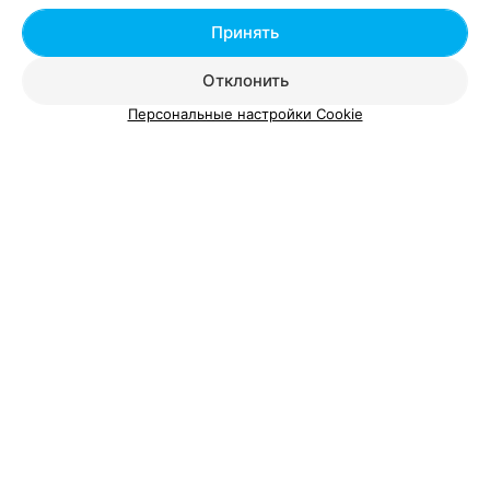
Добавить специалиста
Принять
Отклонить
Персональные настройки Cookie
О проекте
Новости проекта
Размещение рекламы
Вакансии
Публичный договор
Способы оплаты
Публичный договор по использованию сервиса
«Афиша»
Пользовательское соглашение
Написать в поддержку
Связаться по вопросам сотрудничества
Написать руководителю relax.by
Персональные настройки cookie
Обработка персональных данных