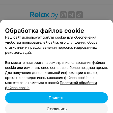
О проекте
Новости проекта
Размещение рекламы
Обработка файлов cookie
Вакансии
Публичный договор
Способы оплаты
Публичный договор по использованию сервиса
Наш сайт использует файлы cookie для обеспечения
«Афиша»
удобства пользователей сайта, его улучшения, сбора
статистики и предоставления персонализированных
Пользовательское соглашение
рекомендаций.
Написать в поддержку
Вы можете настроить параметры использования файлов
Связаться по вопросам сотрудничества
cookie или изменить свое согласие в более позднее время.
Написать руководителю relax.by
Для получения дополнительной информации о целях,
Персональные настройки cookie
сроках и порядке использования файлов cookie вы
можете ознакомиться с нашей
Политикой обработки
Обработка персональных данных
файлов cookie
Принять
© 2026 ООО «Артокс Лаб», УНП 191700409, регистрирующий орган -
Отклонить
Минский горисполком
| 220012, Республика Беларусь, г. Минск,