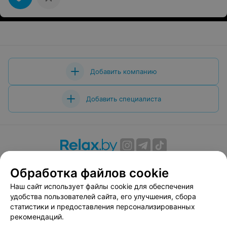
Добавить компанию
Добавить специалиста
О проекте
Новости проекта
Размещение рекламы
Обработка файлов cookie
Вакансии
Публичный договор
Способы оплаты
Наш сайт использует файлы cookie для обеспечения
Публичный договор по использованию сервиса
удобства пользователей сайта, его улучшения, сбора
«Афиша»
статистики и предоставления персонализированных
Пользовательское соглашение
рекомендаций.