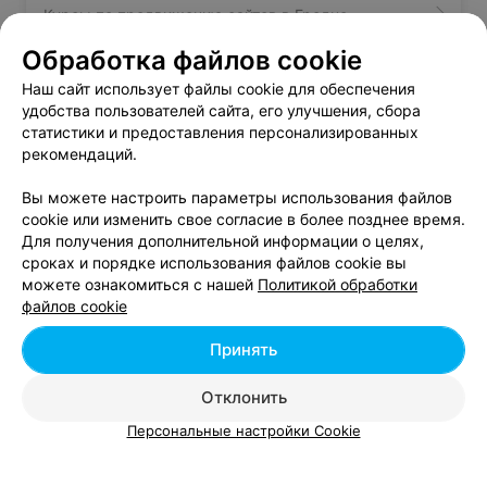
Курсы по продвижению сайтов в Гродно
Обработка файлов cookie
Курсы копирайтинга в Гродно
Наш сайт использует файлы cookie для обеспечения
удобства пользователей сайта, его улучшения, сбора
статистики и предоставления персонализированных
Курсы контекстной рекламы в Гродно
рекомендаций.
Вы можете настроить параметры использования файлов
cookie или изменить свое согласие в более позднее время.
Для получения дополнительной информации о целях,
сроках и порядке использования файлов cookie вы
можете ознакомиться с нашей
Политикой обработки
Добавить компанию
файлов cookie
Добавить специалиста
Принять
Отклонить
Персональные настройки Cookie
О проекте
Новости проекта
Размещение рекламы