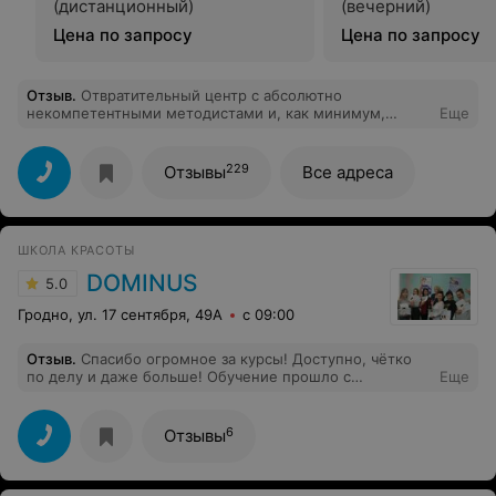
(дистанционный)
(вечерний)
Цена по запросу
Цена по запросу
Отзыв
.
Отвратительный центр с абсолютно
некомпетентными методистами и, как минимум,
Еще
одним таким же преподом в Гродно. Если вам дороги
ваши нервы, время и деньги, настоятельно не
рекомендую этот центр. Уровень сервиса 0, уровень
229
Отзывы
Все адреса
преподавателей 50/50 - как повезет.
ШКОЛА КРАСОТЫ
DOMINUS
5.0
Гродно, ул. 17 сентября, 49А
с 09:00
Отзыв
.
Спасибо огромное за курсы! Доступно, чётко
по делу и даже больше! Обучение прошло с
Еще
удовольствием!
6
Отзывы