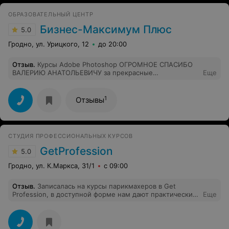
удобно, что центром предоставляется конспект с
основными понятиями и режимами, что дает уделить
ОБРАЗОВАТЕЛЬНЫЙ ЦЕНТР
больше внимания именно практической части
обучения. А это очень ценно. Спасибо центру и лично
Бизнес-Максимум Плюс
5.0
преподавателю за приобретенные навыки!
Гродно, ул. Урицкого, 12
до 20:00
Отзыв
.
Курсы Adobe Photoshop ОГРОМНОЕ СПАСИБО
ВАЛЕРИЮ АНАТОЛЬЕВИЧУ за прекрасные
Еще
преподавательские способности, за терпение,
отзывчивость и доступное изложение информации.
Эти курсы помогли мне уверенно чувствовать на
1
Отзывы
просторах Adobe Photoshop. ВСЕМ РЕКОМЕНДУЮ!
Преподаватель до сих пор интересуется моими
успехами. СПАСИБО!!!!
СТУДИЯ ПРОФЕССИОНАЛЬНЫХ КУРСОВ
GetProfession
5.0
Гродно, ул. К.Маркса, 31/1
с 09:00
Отзыв
.
Записалась на курсы парикмахеров в Get
Profession, в доступной форме нам дают практические
Еще
навыки, никакой лишней информации, только то, что
действительно нужно в работе, отлично проходила
отработка на моделях, преподаватель наглядно
показывала каждое движение, грамотно направляя, и