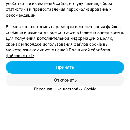
удобства пользователей сайта, его улучшения, сбора
статистики и предоставления персонализированных
рекомендаций.
Вы можете настроить параметры использования файлов
ЭФФЕКТИВНАЯ РЕКЛАМА НА САЙТЕ
cookie или изменить свое согласие в более позднее время.
Для получения дополнительной информации о целях,
Управление по труду, занятости
сроках и порядке использования файлов cookie вы
можете ознакомиться с нашей
Политикой обработки
Гродно, ул. Дзержинского, 3
файлов cookie
Принять
ЦПК Гродненского Облсельхозпрода
Гродно, пр-т Космонавтов, 60
с 08:15
Отклонить
Персональные настройки Cookie
Центр прикладной логистики
Гродно, ул. Дзержинского, 40
с 08:30
Вам будет интересно