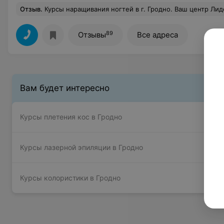
Отзыв
.
Курсы наращивания ногтей в г. Гродно. Ваш центр Лидер мне понравился, очень все доступно! Преподаватель на все 100% вежливость, как и в самом центре записи обучения, консультанты! Так и преподаватель. Я уже со второго занятия начала работать))) на сегодняшний день, у меня уже наработанные клиенты 
89
Отзывы
Все адреса
Вам будет интересно
Курсы плетения кос в Гродно
Курсы лазерной эпиляции в Гродно
Курсы колористики в Гродно