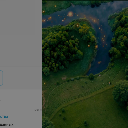
р
© 2026 ООО «Артокс Лаб», УНП 191700409,
регистрирующий орган - Минский горисполком
|
220012, Республика Беларусь, г. Минск,
ства
улица Толбухина, 2, пом. 16 | info@relax.by
 данных