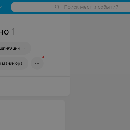
Поиск мест и событий
но
1
депиляции
ы маникюра