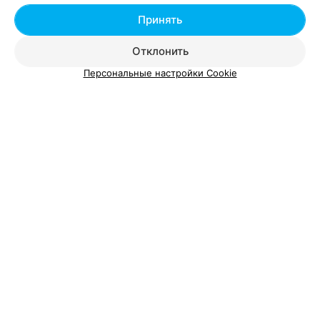
Добавить специалиста
Принять
Отклонить
Персональные настройки Cookie
О проекте
Новости проекта
Размещение рекламы
Вакансии
Публичный договор
Способы оплаты
Публичный договор по использованию сервиса
«Афиша»
Пользовательское соглашение
Написать в поддержку
Связаться по вопросам сотрудничества
Написать руководителю relax.by
Персональные настройки cookie
Обработка персональных данных