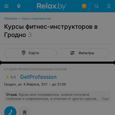
Обучение
•
Курсы специалистов
Курсы фитнес-инструкторов в
Гродно
3
Фильтры
Карта
СТУДИЯ ПРОФЕССИОНАЛЬНЫХ КУРСОВ
GetProfession
5.0
Гродно, ул. К.Маркса, 31/1
до 21:00
Отзыв
.
Курсы мне понравились, знания получила
глубокие и современные, в отличие от других курсов
Еще
на которых обучают по книжкам СССР 1998 года (а мне
было с чем сравнить). Преподаватель опытный и очень
внимательный, объясняет все очень доступно. Даже