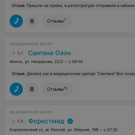
Отзыв
.
Пришли на приём, в регистратуре отправили в кабинет 117 в порядке очереди. Заняли,сидим,ждём. Как только подошла наша очередь, врач заявила,что у них обед 30 минут. Ни в регистратуре,ни на двери кабинета,ни на стенде нет информации об обеде. Закрыли оба кабинета и спокойно пошли обедать. Люди с маленькими детьми сидят, детки плачут. Что за отношение к пациентам?
7
Отзывы
МЕДИЦИНСКИЙ ЦЕНТР
Сантана Озон
3.7
Минск, ул. Некрасова, 22/2
с 09:00
Отзыв
.
Делала узи в медицинском центре "Сантана".Все понравилось, почти в центре горо
15
Отзывы
МЕДИЦИНСКИЙ ЦЕНТР
Форестмед
5.0
Боровлянский сс, аг Лесной, ул. Мирная, 19В
с 07:30