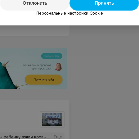
Отклонить
Принять
начно рекомендовать
Еще
Персональные настройки Cookie
огромное Вашему центру. Сама более 5 лет пользуюсь Вашими услугами все на высшем уровне!!!
Еще