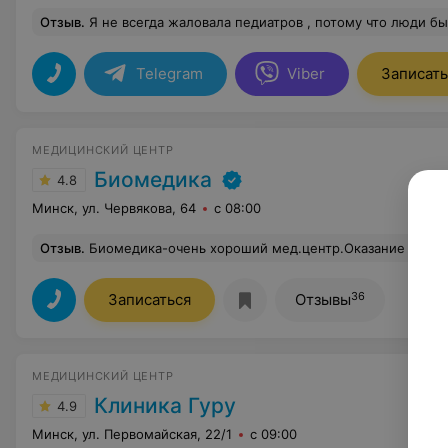
Отзыв
.
Я не всегда жаловала педиатров , потому что люди бывают разные, но за всю жизнь я не встречала ни одного хорошего педиатра . Однако , это было до того момента , пока я не встретила Ситникову Татьяну Николаевну. Татьяна Николаевна- мастер своего дела . Она не тот врач , который будет вам выписывать только справки . Татьяна Николаевна найдёт корень любых проблем и истребить его 
Telegram
Viber
Записать
МЕДИЦИНСКИЙ ЦЕНТР
Биомедика
4.8
Минск, ул. Червякова, 64
с 08:00
Отзыв
.
Биомедика-очень хороший мед.центр.Оказание услуг на высшем уровне.Нужно было сдать анализы, приехали немного раньше, при этом очереди не было, приняли сразу же
36
Записаться
Отзывы
МЕДИЦИНСКИЙ ЦЕНТР
Клиника Гуру
4.9
Минск, ул. Первомайская, 22/1
с 09:00