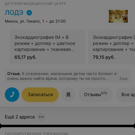
ДЕТСКИЙ МЕДИЦИНСКИЙ ЦЕНТР
ЛОДЭ
Минск, ул. Гикало, 1
до 21:00
Эхокардиография (М + В
Эхокардиография (
режим + доплер + цветное
режим + доплер +
картирование + тканевая
картирование + тк
доплерография). Дуплексное
доплерография). 
65,17 руб.
79,15 руб.
сканирование сосудов с
сканирование сосу
цветным и энергетическим
числе - грудного 
доплером
аорты) с цветным 
Отзыв
.
К сожалению, маленькие детки часто болеют и
очень важно найти врача, которому ты не просто
Еще
энергетическим д
будешь доверять, но и когда прописанное лечение
будет давать результат. Мы такого врача нашли в
Вашем центре. Обычно вызываем на дом.Бондарь
573
Записаться
Отзывы
Все а
Ольга Владимировна, это непросто приятный в
общении человек, но и замечательный врач! Мне
сложно подобрать слова благодарности, эмоции
переполняют, но только Ольга Владимировна своими
Ещё 2 адреса
действиями уберегла нас от пневмонии и вовремя
выписала нужный препарат, в то время как другие
"врачи" твердили,что ничего страшного нет. Огромное
Вам человеческое спасибо, Ольга Владимировна!
ГОСУДАРСТВЕННОЕ УЧРЕЖДЕНИЕ