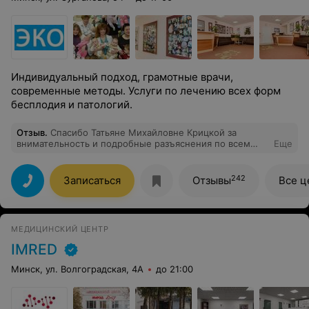
Индивидуальный подход, грамотные врачи,
современные методы. Услуги по лечению всех форм
бесплодия и патологий.
Отзыв
.
Спасибо Татьяне Михайловне Крицкой за
внимательность и подробные разъяснения по всем
Еще
вопросам. В её присутствии исчезает смущение. Это
врач, чьи рекомендации действительно работают.
242
Записаться
Отзывы
Все ц
МЕДИЦИНСКИЙ ЦЕНТР
IMRED
Минск, ул. Волгоградская, 4А
до 21:00