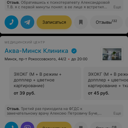
Отзыв
.
Обратившись к психотерапевту Александровой
Т.В. я с первой минуты понял: в ее лице я встретил
Еще
выдающегося специалиста! Те, у кого возникает
необходимость искать способ решения своих проблем
в "жанре" психотерапии, меня поймут абсолютно
132
Записаться
Отзывы
адекватно. Не стану излагать конкретику возникшего у
меня недомогания - суть не в этом. Суть в другом.
Все,кто имеет необходимость разобраться в тонкостях
своего психологического здоровья или нездоровья,
МЕДИЦИНСКИЙ ЦЕНТР
гарантировано найдут максимально точное
определение у Татьяны Владимировны, что и как
Аква-Минск Клиника
необходимо корректировать. Являясь профессионалом
высочайшего уровня, Татьяна Владимировна
Минск, пр-т Рокоссовского, 44/2
до 20:00
предложит всем кратчайший путь конкретных
действий для решения возникших отклонений в вашем
самочувствии. Безмерно благодарен вам, Татьяна
ЭХОКГ (М + В режим +
ЭХОКГ (М + В реж
Владимировна, за полную реабилитацию моего
допплер + цветное
допплер + цветно
здоровья!
картирование)
картирование + тк
допплерография)
от 39 руб.
от 45 руб.
Отзыв
.
Третий раз приходила на ФГДС к
замечательному врачу Алексею Петровичу Буче,
Еще
потому что это доктор высокого класса: грамотный,
внимательный, чуткий, умеющий четко организовать
обследование, обратить внимание на имеющиеся
118