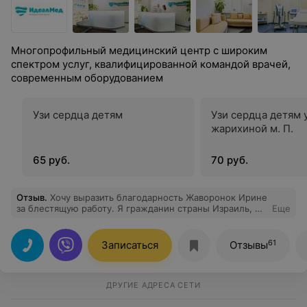
Многопрофильный медицинский центр с широким
спектром услуг, квалифицированной командой врачей,
современным оборудованием
Узи сердца детям
Узи сердца детям 
жарихиной м. П.
65 руб.
70 руб.
Отзыв
.
Хочу выразить благодарность Жаворонок Ирине
за блестящую работу. Я гражданин страны Израиль, на
Еще
лице были глубокие морщины,пытался 2 раза убрать
их с помощью ботокса ( по рекомендации в лучших
клиниках Израиля и без результата ! ). Моя сотрудница
61
Записаться
Отзывы
зная что я в последний год живу и работаю на
удаленке в Минске посоветовала обратится из личного
опыта к Ирине Жаворонок, результат супер !
Ботокс+филлер.Спасибо
ДРУГИЕ АДРЕСА СЕТИ