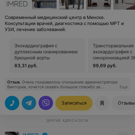
Современный медицинский центр в Минске.
Консультации врачей, диагностика с помощью МРТ и
УЗИ, лечение заболеваний.
Эхокардиография с
Трансторакальная
дуплексным сканированием
эхокардография с
брюшной аорты
синхронизацией Э
определением гло
63,31 руб.
99,69 руб.
продольной дефо
миокарда (стрейн
Отзыв
.
Очень понравилось отношение администратора
Виктории, хочется сказать большое спасибо за
Еще
человеческое отношение.
Записаться
Отзывы
ДРУГИЕ АДРЕСА СЕТИ