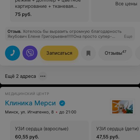
Все цены
картирование + тканевая
допплерография)
75 руб.
Отзыв
.
Хотелось бы выразить огромную благодарность
Якубович Елене Григорьевне!!!!!Она просто супер-
Еще
врач. Благодаря только ей мы стали родителями!!И
готовимся стать ими ещё раз!!!Именно она
оперировала мою маму, и тем самым практически
47
Записаться
Отзывы
спасла ей жизнь. Никогда не перестану благодарить
этого человека, за появление в нашей жизни. За всё
время общения с ней всегда приятный тон, хорошее
настроение и уважение. В отношении денег, читаю
Ещё 2 адреса
отзывы и удивляюсь...... Никогда не сталкивалась с
через чур высокой оплатой за посещение
медицинского центра. Одним словом, рекомендую
Всем, Елену Григорьвну!!!!
МЕДИЦИНСКИЙ ЦЕНТР
Клиника Мерси
Минск, ул. Игнатенко, 8
до 21:00
УЗИ сердца (взрослые)
УЗИ сердца (дети)
60,55 руб.
47,55 руб.