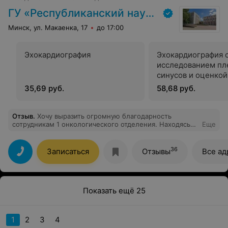
Огромная благодарность центру за такого врача!С
уважением, Анастасия П.
ГУ «Республиканский научно-практический центр медицинской экспертизы и реабилитаци»
Минск, ул. Макаенка, 17
до 17:00
Эхокардиография
Эхокардиография 
исследованием пл
синусов и оценкой
сократительной ф
35,69 руб.
58,68 руб.
правого желудочк
Отзыв
.
Хочу выразить огромную благодарность
сотрудникам 1 онкологического отделения. Находясь
Еще
на лечении с 11.04 по 29.04. Испытываю большую
благодарность зав.отделением Гук Инне Павловне и ее
слаженному коллективу врачей, сестричек и
36
Записаться
Отзывы
Все ад
санитарочек. Чувствуешь заботу и внимание почти
отеческое. Прекрасное отношение к
пациентам.Хорошее адекватное лечение. пришла
огнувшаяся с серым лицом. Выхожу подняв голову.
Огромная благодарность. Дай вам бог здоровья и
Показать ещё 25
благополучия.
1
2
3
4