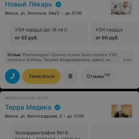
Новый Лекарь
Минск, ул. Энгельса, 34а/2
до 21:00
УЗИ сердца (до 18 лет)
УЗИ сердца
от 53 руб.
от 60 руб.
Отзыв
.
Рекомендую! Срочно нужно было пройти УЗИ,
попала к Койпиш Татьяне Владимировне, давно не
Еще
видела такого внимательного доктора, спасибо
138
Записаться
Отзывы
МЕДИЦИНСКИЙ ЦЕНТР
Терра Медика
Минск, ул. Волгоградская, 3
до 17:00
Эхокардиография (М+В
режим + допплер + цветное