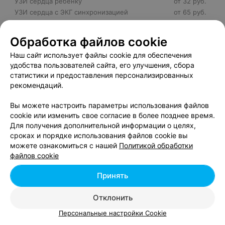
УЗИ сердца ребенку
от 32 руб.
УЗИ сердца с ЭКГ синхронизацией
от 65 руб.
УЗИ сердца с тканевой допплерографией
от 24 руб.
(эхокардиография)
Обработка файлов cookie
УЗИ сердца с тканевой допплерометрией
от 52 руб.
Наш сайт использует файлы cookie для обеспечения
Узи перикарда
от 15 руб.
удобства пользователей сайта, его улучшения, сбора
Узи сердца взрослым
от 39 руб.
статистики и предоставления персонализированных
Узи сердца детям
от 42 руб.
рекомендаций.
Цифровая трехмерная реконструкция сердца
от 35 руб.
Чреспищеводная эхокардиография (ЧПЭхоКГ)
от 92 руб.
Вы можете настроить параметры использования файлов
Эхокардиография
от 41 руб.
cookie или изменить свое согласие в более позднее время.
Эхокардиография (М+В режим + допплер +
Для получения дополнительной информации о целях,
цветное картирование + тканевая
сроках и порядке использования файлов cookie вы
доплерография), цветовое картирование
от 54 руб.
можете ознакомиться с нашей
Политикой обработки
печеночных вен и супраренального отдела
файлов cookie
аорты
Эхокардиография (М+В режим + допплер +
Принять
от 41 руб.
цветное картирование) детям
Эхокардиография (М+В режим + допплер +
Отклонить
цветное картирование+), цветовое
от 45 руб.
Персональные настройки Cookie
картирование печеночных вен и
супраренального отдела аорты