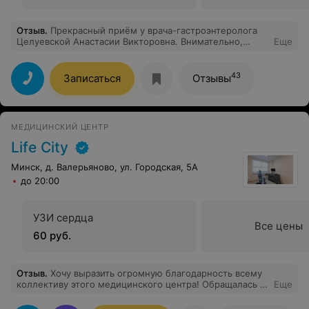
Отзыв
.
Прекрасный приём у врача-гастроэнтеролога
Целуевской Анастасии Викторовна. Внимательно,
Еще
очень отзывчивая и улыбчивая. Все страхи сразу улёт
учились. Назначила верное лечение. Поэтому теперь
только к ней! Рекомендую, не пожалеете!
43
Записаться
Отзывы
МЕДИЦИНСКИЙ ЦЕНТР
Life City
Минск, д. Валерьяново, ул. Городская, 5А
до 20:00
УЗИ сердца
Все цены
60 руб.
Отзыв
.
Хочу выразить огромную благодарность всему
коллективу этого медицинского центра! Обращалась к
Еще
разным специалистам – терапевту, гинекологу,
неврологу, стоматологу – и каждый раз оставалась под