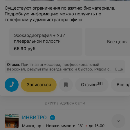
Существуют ограничения по взятию биоматериала.
Подробную информацию можно получить по
телефонам у администратора офиса
Эхокардиография + УЗИ
плевральной полости
Все цены
65,90 руб.
Отзыв
.
Приятная атмосфера, профессиональный
персонал, результаты всегда четко и быстро. Рядом с
Еще
домом, а что еще нужно.
251
Записаться
Отзывы
Все а
ДРУГИЕ АДРЕСА СЕТИ
ИНВИТРО
Минск, пр-т Независимости, 181
до 16:00