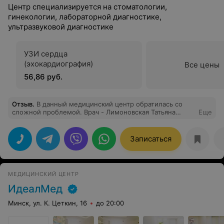
Центр специализируется на стоматологии,
гинекологии, лабораторной диагностике,
ультразвуковой диагностике
УЗИ сердца
(эхокардиография)
Все цены
56,86 руб.
Отзыв
.
В данный медицинский центр обратилась со
сложной проблемой. Врач - Лимоновская Татьяна
Еще
Николаевна и ассистент - Косых Полина Владимировна
прекрасно провели удаление проблемной коронки,
почистили и зашили десну. В следующий раз буду
Записаться
обращаться только к этому доктору,
профессиональному и чуткому.
МЕДИЦИНСКИЙ ЦЕНТР
ИдеалМед
Минск, ул. К. Цеткин, 16
до 20:00