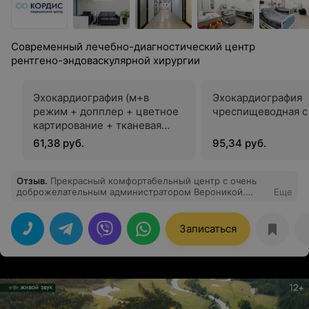
Современный лечебно-диагностический центр
рентгено-эндоваскулярной хирургии
Эхокардиография (м+в
Эхокардиография
режим + допплер + цветное
чреспищеводная с
картирование + тканевая
доплерография) + УЗИ
61,38 руб.
95,34 руб.
брюшного отдела аорты с
доплерографией и УЗИ
плевральной полости
Отзыв
.
Прекрасный комфортабельный центр с очень
доброжелательным администратором Вероникой.
Еще
Была на приеме у кардиолога-аритмолога Козич Ольги
Юрьевны. Давно не встречала такого компетентного и
внимательного специалиста. Узнала многое о
Записаться
состоянии моей сердечной системы и зависимости ее
проблем от других текущих заболеваний. Благодарю
врачей Кордис за профессионализм, спокойствие и
заботу! Буду рекомендовать медцентр своим близким
и друзьям:) Уже в процессе:)