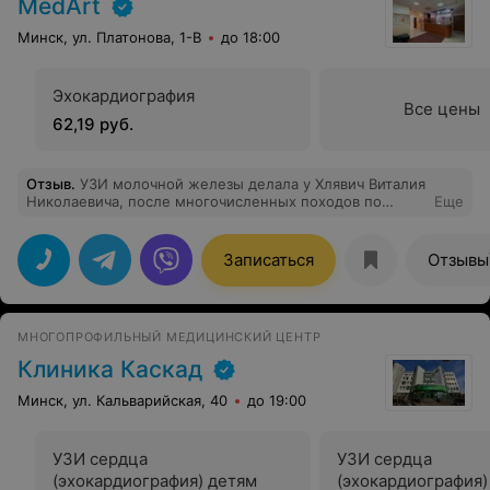
MedArt
Минск, ул. Платонова, 1-В
до 18:00
Эхокардиография
Все цены
62,19 руб.
Отзыв
.
УЗИ молочной железы делала у Хлявич Виталия
Николаевича, после многочисленных походов по
Еще
поликлиникам. Могу сказать, что благодаря точному
обследованию и его рекомендациям я сохранила
грудь. Сейчас живу в Москве. Возможно есть
Записаться
Отзывы
проблемы с другой грудью. Сделала 2 УЗИ. Диагнозы
разные. Ищу возможность попасть к нему.
МНОГОПРОФИЛЬНЫЙ МЕДИЦИНСКИЙ ЦЕНТР
Клиника Каскад
Минск, ул. Кальварийская, 40
до 19:00
УЗИ сердца
УЗИ сердца
(эхокардиография) детям
(эхокардиография)