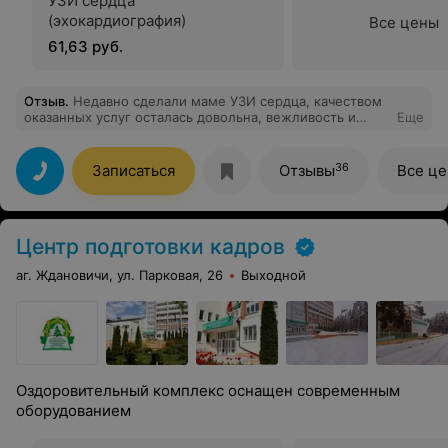
УЗИ сердца
(эхокардиография)
Все цены
61,63 руб.
Отзыв
.
Недавно сделали маме УЗИ сердца, качеством
оказанных услуг осталась довольна, вежливость и
Еще
обходительность персонала так же порадовала,
рекомендую.
36
Записаться
Отзывы
Все ц
Центр подготовки кадров
аг. Ждановичи, ул. Парковая, 26
Выходной
Оздоровительный комплекс оснащен современным
оборудованием