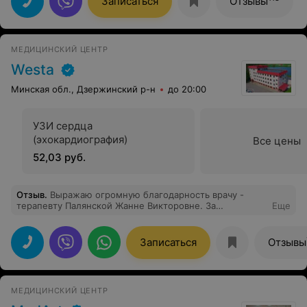
Записаться
Отзывы
недостатки внутренних органов, дать нужные
рекомендации. Искренне благодарю Алексея
Петровича и медицинскую сестру за их ответственное
и доброе отношение к пациентам.
МЕДИЦИНСКИЙ ЦЕНТР
Westa
Минская обл., Дзержинский р-н
до 20:00
УЗИ сердца
(эхокардиография)
Все цены
52,03 руб.
Отзыв
.
Выражаю огромную благодарность врачу -
терапевту Палянской Жанне Викторовне. За
Еще
профессионализм и индивидуальный подход, а так же
за оказанную квалифицированную помощь!
Записаться
Отзывы
МЕДИЦИНСКИЙ ЦЕНТР