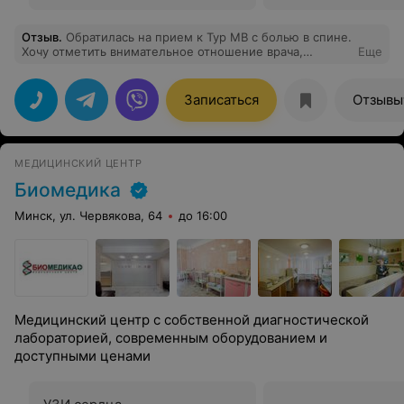
Отзыв
.
Обратилась на прием к Тур МВ с болью в спине.
Хочу отметить внимательное отношение врача,
Еще
вовлеченность в мою проблему и индивидуальный
подход к лечению. Важно: сама смотрела диски и
объясняла причину боли с картинкой. Рассказала про
Записаться
Отзывы
то как пить лекарства, какие могут быть побочные
эффекты. Подобрала индивидуальное физиолечение:
порекомендовала как в медцентре, так и в
поликлинике. В общем я довольна. Рекомендую
МЕДИЦИНСКИЙ ЦЕНТР
Биомедика
Минск, ул. Червякова, 64
до 16:00
Медицинский центр с собственной диагностической
лабораторией, современным оборудованием и
доступными ценами