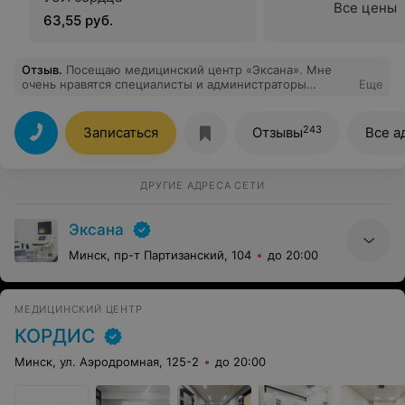
Все цены
63,55 руб.
Отзыв
.
Посещаю медицинский центр «Эксана». Мне
очень нравятся специалисты и администраторы
Еще
центра. Например ,сегодня работала очень
приветливый и внимательный администратор
Александра Николаевна. Узи сердца делала высокий
243
Записаться
Отзывы
Все а
профессионал и очень внимательный доктор Климук
Галина В., которая профессионально,терпеливо и
доброжелательно провела прием.Спасибо большое!
Здоровья, добра и успехов всем!
ДРУГИЕ АДРЕСА СЕТИ
Эксана
Минск, пр-т Партизанский, 104
до 20:00
МЕДИЦИНСКИЙ ЦЕНТР
КОРДИС
Минск, ул. Аэродромная, 125-2
до 20:00