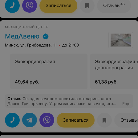
приятным впечатлением
46
Записаться
Отзывы
МЕДИЦИНСКИЙ ЦЕНТР
МедАвеню
Минск, ул. Грибоедова, 11
до 21:00
Эхокардиография
Эхокардиография +
допплерография
49,64 руб.
61,38 руб.
Отзыв
.
Сегодня вечером посетила отоларинголога
Дарью Григорьевну. Утром записалась на вечер, что
Еще
порадовало. Прием прошёл внятно , содержательно,
даже согласилась на дополнительную манипуляцию,
хотя изначально не планировала. Получила понятную
Записаться
Отзывы
консультацию, рекомендации и назначения. Цена
вполне посильная. Благодарю.