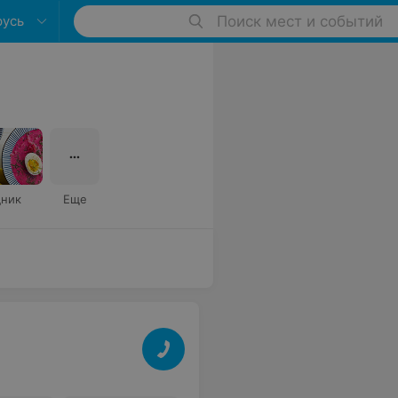
русь
Поиск мест и событий
ник
Еще