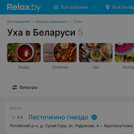
Все рубрики
Вся Бела
Все заведения
•
Блюда в заведениях
•
Супы
Уха в Беларуси
5
Борщ
Солянка
Щи
Холод
Фильтры
ВИЛЛА
Ласточкино гнездо
4.5
Логойский р-н, д. Сухая Гора, ул. Радужная, 4
Круглосуточно