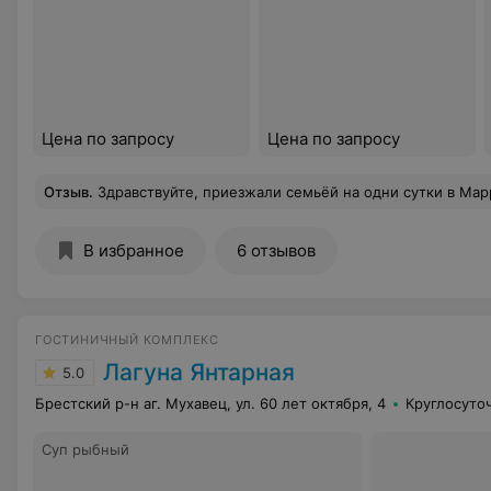
Цена по запросу
Цена по запросу
Отзыв
.
Здравствуйте, приезжали семьёй на одни сутки в Марриотт Отель, Минск. Остались в полном восторге от увиденного. Начиная от сервиса, комфорта, гостеприимного персонала и шикарного вида из окна номера. Островок природы среди множественных зданий. До посещения этого отеля были во многих других. Могу с уверенностью заявить, что Марриотт для нашей семьи остался лучшим во всем!! Завтрак великолепен, номера супер, персонал очень вежливы
В избранное
6 отзывов
ГОСТИНИЧНЫЙ КОМПЛЕКС
Лагуна Янтарная
5.0
Брестский р-н аг. Мухавец, ул. 60 лет октября, 4
Круглосуто
Суп рыбный