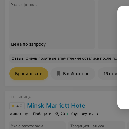
Уха из форели
Цена по запросу
Отзыв
.
Очень приятные впечатления остались после посещения Летней террасы. Это действительно самое красивое место в Бресте, где можно расслабиться и почувствовать себя как на курорте))) Хорошая кухня, особенно нам понравились все блюда на гриле, которые для нас приготовил шеф-повар ресторана прямо в нашем п
Бронировать
В избранное
16 отзывов
ГОСТИНИЦА
Minsk Marriott Hotel
4.0
Минск, пр-т Победителей, 20
Круглосуточно
Уха с расстегаем
Традиционная уха