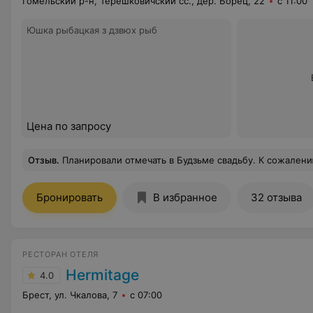
Гомельский р-н, Терешковичский сс., дер. Борец, 22
с 11:00
Юшка рыбацкая з дзвюх рыб
Цена по запросу
Отзыв
.
Планировали отмечать в Будзьме свадьбу. К сожалению основной зал к моменту нашего звонка был уже занят. Спустя неделю нам позвонил администратор Будзьмы и предложил конференц зал, который откроется в июле. Мы согласились и договорились, что приедем его посмотреть через 2 недели (так как проживаем в Минске). Какого же было наше удивление когда мы приехали и узнали, что данный зал забронирован и уже внесена предоплата. В результате Будзьма принесла 
Бронировать
В избранное
32 отзыва
РЕСТОРАН ОТЕЛЯ
Hermitage
4.0
Брест, ул. Чкалова, 7
с 07:00