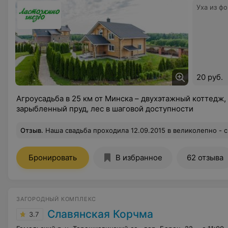
Уха из ф
20 руб.
Агроусадьба в 25 км от Минска – двухэтажный коттедж,
зарыбленный пруд, лес в шаговой доступности
Отзыв
.
Наша свадьба проходила 12.09.2015 в великолепно - сказочно красивом месте - на усадьбе "Ласточкино гнездо". Хочется выразить огромную благодарность хозяйке усадьбы Ларисе - замечательная женщина, которая помогла решать все возникавшие вопросы и определится с меню. Оно к слову радует своим разнообразием, которое придется всем по вкусу. В особенности все гости без исключения были довольны супом «уха из форели» (рыба, которая в свою очередь обитает в пруду на территории усадьбы), который подавался на утро вместе с не менее великолепными б
Бронировать
В избранное
62 отзыва
ЗАГОРОДНЫЙ КОМПЛЕКС
Славянская Корчма
3.7