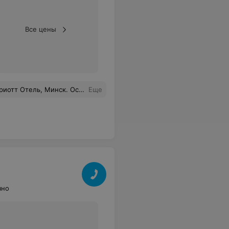
Все цены
й и обходительный, мы чувствовали себя там желанными гостями ( вечером тарелка фруктов была в номере сюрпризом для нас). Спасибо за приятные эмоции и незабываемое впечатление от отеля!!!
Еще
чно