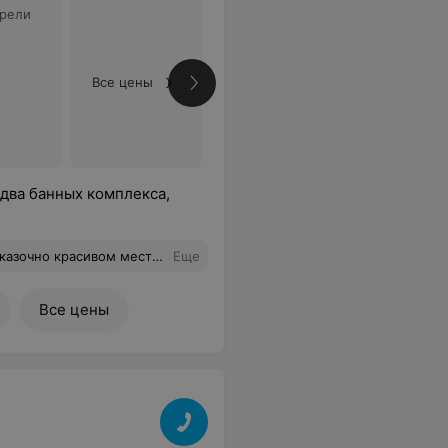
орели
Все цены
 два банных комплекса,
линчиками. По финансовым вопросам, ни каких подводных камней не было, всё согласно договору. В общем, ребята, кто собирается праздновать мероприятие все айда на усадьбу "Ласточкино гнездо ". И еда там вкусная и люди замечательные!
Еще
Все цены