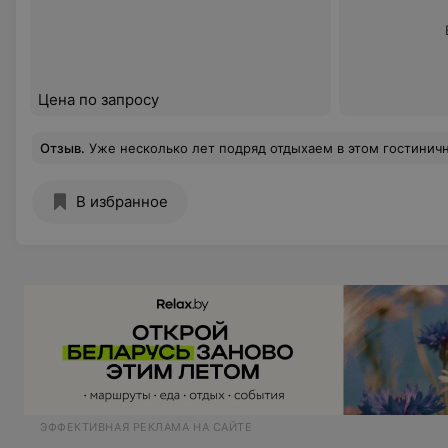
Цена по запросу
Отзыв
.
Уже несколько лет подряд отдыхаем в этом гостиничном комплексе. По истине королевский интерьер, везде чувствуется душа. Очень уютные и чистые номера. Сервировка столов всегда выполнена со вкусом. Хочется отметить вкусную кухню и хорошее обслуживание. Всё своевременно. Отличный музыкальный коллектив, исп
В избранное
ЭФФЕКТИВНАЯ РЕКЛАМА НА САЙТЕ