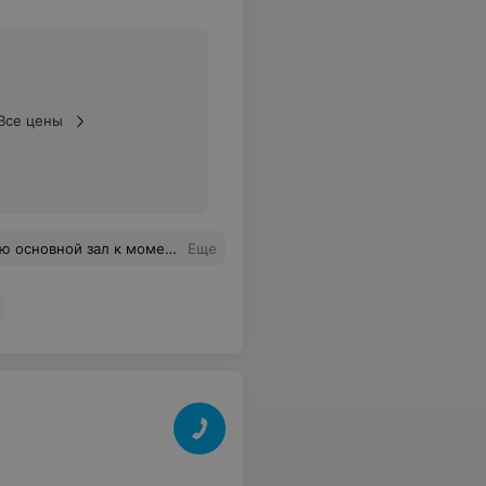
Все цены
только испорченное настроение и потерю времени, которое мы могли потратить на поиски другого места проведения торжества.Сложилось впечатление, что администраторы не в курсе работы друг друга.
Еще