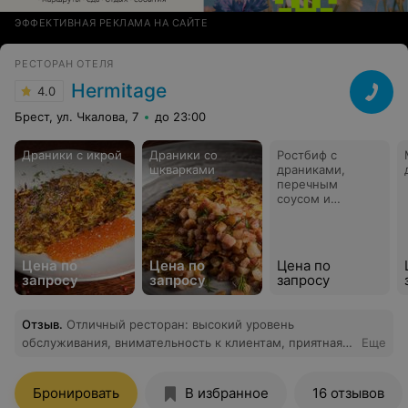
кухню. Все гости были в восторге от креветок в
ЭФФЕКТИВНАЯ РЕКЛАМА НА САЙТЕ
беконе, и свинины с драниками и грибами, салаты и
жульены такие аппетитные воздушные, все очень
РЕСТОРАН ОТЕЛЯ
свежее и такое вкусное!!! Теперь это кафе будет
нашим постоянным местом проведения торжеств, и
Hermitage
4.0
сюда мы будем обязательно приезжать с друзьями!
Брест, ул. Чкалова, 7
до 23:00
Драники с икрой
Драники со
Ростбиф с
шкварками
драниками,
перечным
соусом и
томатами
Цена по
Цена по
Цена по
запросу
запросу
запросу
Отзыв
.
Отличный ресторан: высокий уровень
обслуживания, внимательность к клиентам, приятная
Еще
атмосфера, эстетика подачи и приготовления блюд.
Бронировать
В избранное
16 отзывов