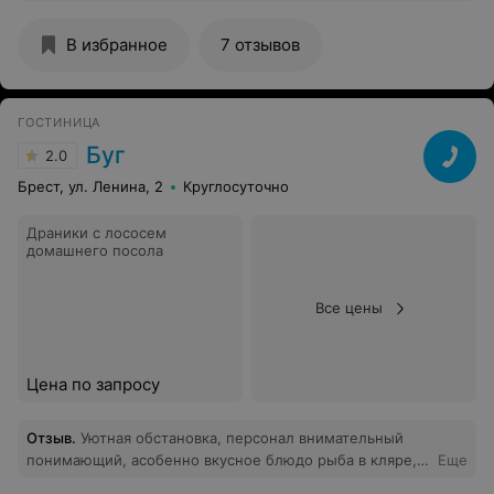
показать свой талант а другие послушать. Желаю Вам
дальнейшего процветания.
В избранное
7 отзывов
ГОСТИНИЦА
Буг
2.0
Брест, ул. Ленина, 2
Круглосуточно
Драники с лососем
домашнего посола
Все цены
Цена по запросу
Отзыв
.
Уютная обстановка, персонал внимательный
понимающий, асобенно вкусное блюдо рыба в кляре,
Еще
птица запеченая по брески