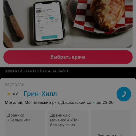
здорово испортил сюрприз! Когда в зале проводились
конкурсы, постоянно на бар приходили люди в шортах
что-то заказать и стояли смотрели долго, муж был
вообще в шоке от того, что приехали охранники,
стояли, общались с персоналом и снимали
видио:участие гостей в конкурсах и т.д. Заведение для
обеда,ужина - да. Но для проведения мероприятий -
не рекомендую.
ЭФФЕКТИВНАЯ РЕКЛАМА НА САЙТЕ
РЕСТОРАН
Грин-Хилл
4.8
Могилев, Могилевский р-н, Дашковский сс
до 23:00
Драники
Драники с
«Сельские»
мачанкой «По-
белорусски»
Все цены