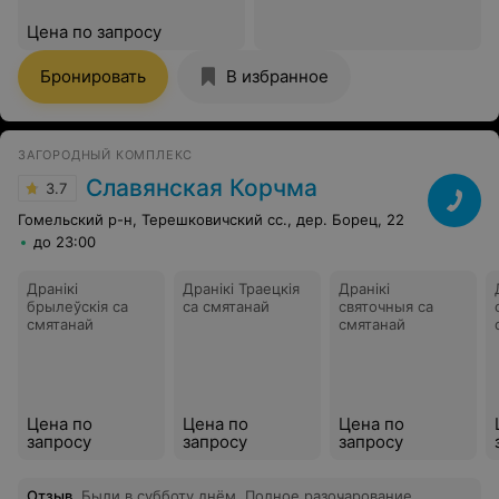
Цена по запросу
Бронировать
В избранное
ЗАГОРОДНЫЙ КОМПЛЕКС
Славянская Корчма
3.7
Гомельский р-н, Терешковичский сс., дер. Борец, 22
до 23:00
Дранікі
Дранiкi Траецкiя
Дранікі
брылеўскія са
са смятанай
святочныя са
смятанай
смятанай
Цена по
Цена по
Цена по
запросу
запросу
запросу
Отзыв
.
Были в субботу днём. Полное разочарование.