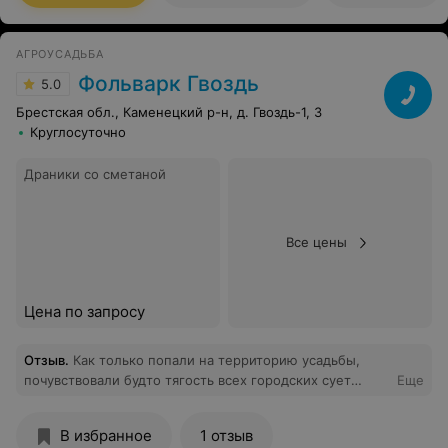
АГРОУСАДЬБА
Фольварк Гвоздь
5.0
Брестская обл., Каменецкий р-н, д. Гвоздь-1, 3
Круглосуточно
Драники со сметаной
Все цены
Цена по запросу
Отзыв
.
Как только попали на территорию усадьбы,
почувствовали будто тягость всех городских сует
Еще
испарилась...С порога нас встретила радушная и
приятная женщина Наталья. Хранительница чистоты и
В избранное
1 отзыв
уюта этого прекрасного места.С прихожей заметно