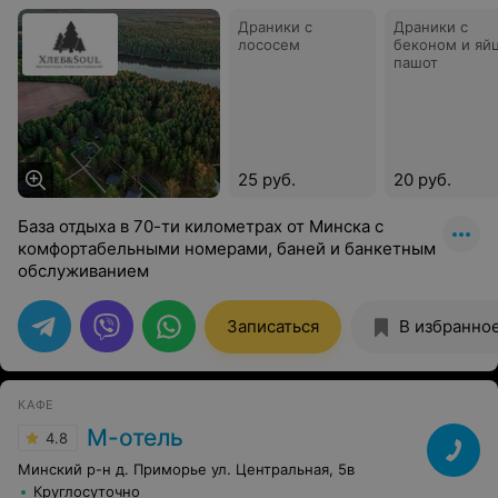
Драники с
Драники с
лососем
беконом и яй
пашот
25 руб.
20 руб.
База отдыха в 70-ти километрах от Минска с
комфортабельными номерами, баней и банкетным
обслуживанием
Записаться
В избранно
КАФЕ
М-отель
4.8
Минский р-н д. Приморье ул. Центральная, 5в
Круглосуточно