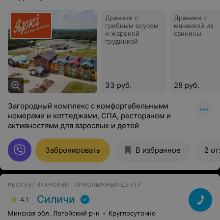
Драники с
Драники с
грибным соусом
мачанкой из
и жареной
свинины
грудинкой
33 руб.
28 руб.
Загородный комплекс с комфортабельными
номерами и коттеджами, СПА, рестораном и
активностями для взрослых и детей
Забронировать
В избранное
2 от
РЕСПУБЛИКАНСКИЙ ГОРНОЛЫЖНЫЙ ЦЕНТР
Силичи
4.1
Минская обл. Логойский р-н
Круглосуточно