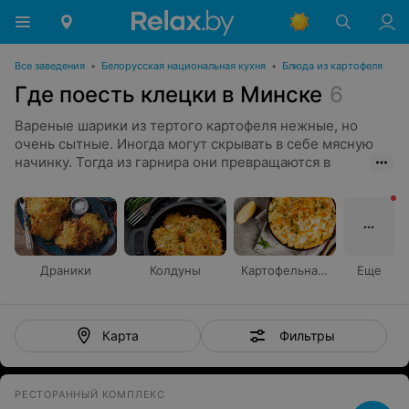
Все заведения
•
Белорусская национальная кухня
•
Блюда из картофеля
Где поесть клецки в Минске
6
Вареные шарики из тертого картофеля нежные, но
очень сытные. Иногда могут скрывать в себе мясную
начинку. Тогда из гарнира они превращаются в
самостоятельное блюдо. Вариант с начинкой называют
клецками «с душой». Для аппетитности готовые
колобки смазывают топленым маслом и посыпают
зеленью. Есть их, как и многие картофельные блюда,
приятно со сметаной.
Драники
Колдуны
Картофельная бабка
Еще
Фильтры
Карта
РЕСТОРАННЫЙ КОМПЛЕКС