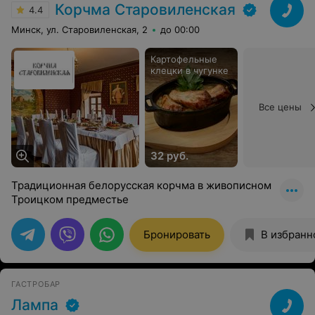
Корчма Старовиленская
4.4
Минск, ул. Старовиленская, 2
до 00:00
Картофельные
клецки в чугунке
Все цены
32 руб.
Традиционная белорусская корчма в живописном
Троицком предместье
Бронировать
В избранн
ГАСТРОБАР
Лампа