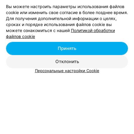
Клецки картофельные
от 8 руб.
Вы можете настроить параметры использования файлов
Клёцки Белорусские с мясом и луком в
cookie или изменить свое согласие в более позднее время.
от 4 руб.
горшочке
Для получения дополнительной информации о целях,
Клёцки с мясом
от 2 руб.
сроках и порядке использования файлов cookie вы
Куриное филе с ньоками
от 18 руб.
можете ознакомиться с нашей
Политикой обработки
Ребрышки с клецками в чугунке
от 17 руб.
файлов cookie
С белыми грибами
от 18 руб.
Принять
С уткой
от 18 руб.
Отклонить
Персональные настройки Cookie
Добавить компанию
Добавить специалиста