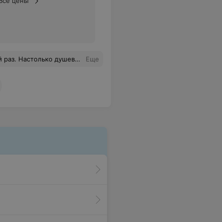
Все цены
ому сервису! С радостью вернёмся сюда снова и будем рекомендовать друзьям и знакомым!
Еще