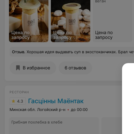
веган
Цена по
Цена по
Цена по
запросу
запросу
запросу
Отзыв
.
Хорошая идея выдавать суп в экостоканчиках. Брал чечевичный суп был очень вкусным. Персонал вежлив
В избранное
6 отзывов
РЕСТОРАН
Гасцiнны Маёнтак
4.3
Минская обл. Логойский р-н
до 00:00
Грибная похлебка в хлебе