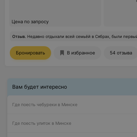
Цена по запросу
Отзыв
.
Недавно отдыхали всей семьёй в Сябрах, были первый раз. Настолько душевное и уютное место!!! Девочки официанты - милые, внимательные, даже уделили внимание нашему малышу! Мы были приятно удивлены так
Бронировать
В избранное
54 отзыва
Вам будет интересно
Где поесть чебуреки в Минске
Где поесть улиток в Минске