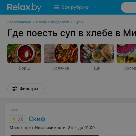
Все рубрики
Все заведения
•
Блюда в заведениях
•
Супы
Где поесть суп в хлебе в М
Борщ
Солянка
Щи
Холод
Фильтры
КАФЕ
Скиф
3.9
Минск, пр-т Независимости, 34
до 01:00