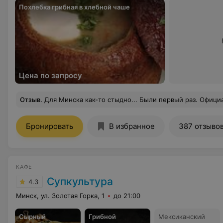
Похлебка грибная в хлебной чаше
Цена по запросу
Отзыв
.
Для Минска как-то стыдно... Были первый раз. Официант не ориентируется в меню и блюдах. При полупустом зале приходится долго его ждать, на кнопку вызова не реагирует. Заказаны торт с кофе нам так и не принесли, вспомнили, когда попрос
Бронировать
В избранное
387 отзыво
КАФЕ
Супкультура
4.3
Минск, ул. Золотая Горка, 1
до 21:00
Сырный
Грибной
Мексиканский