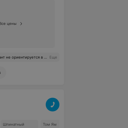
Все цены
или счет. Вместо извинений мы услышали, что мы должны были его позвать, хотя на кнопку давили 3 раза.
Еще
в
Шпинатный
Том Ям