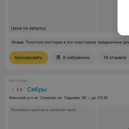
Цена по запросу
Отзыв
.
Посетили ресторан в эти новогодние праздничные дни. Хочу поблагодарить за вкусную еду и быстрое обслуживание. Работает и бистро, и ресторан. На бистро по- дешевле, хотя порции большие и вкусные. Ресторанное меню чуть дороже, но не выше, чем в других заведениях. Официанты молодцы, работ
Бронировать
В избранное
18 отзывов
РЕСТОРАН
Сябры
2.6
Минский р-н аг. Семково ул. Садовая, 95
до 23:30
Похлебка грибная в хлебной чаше