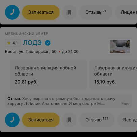
21
Записаться
Отзывы
Лицен
МЕДИЦИНСКИЙ ЦЕНТР
ЛОДЭ
4.1
Брест, ул. Пионерская, 50
до 21:00
Лазерная эпиляция лобной
Лазерная эпиляци
области
области
20,81 руб.
15,19 руб.
Отзыв
.
Хочу выразить огромную благодарность врачу
хирургу Л Лилии Анатольевне.И мед сестре М.
Еще
Уровень на высоте!! Операция прошла просто
идеально,без боли,и с позитивом, врач умеет найти
общий язык с пациентом. Доброжелательная,
573
Записаться
Отзывы
Все а
внимательная,приятная, всё расскажет и покажет.По
итогам приема все разъяснит, так скажем, "разжует".
Даст советы, как действовать дальше, если что.