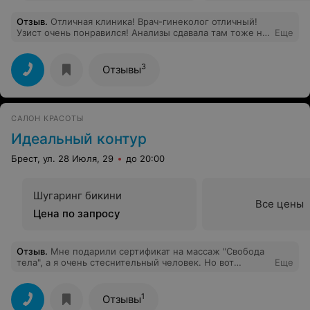
Отзыв
.
Отличная клиника! Врач-гинеколог отличный!
Узист очень понравился! Анализы сдавала там тоже не
Еще
один раз. Всё на высшем уровне! Хожу сюда
практически с дня открытия. Всегда всё объяснят,
успокоят. Очень рекомендую всем обращаться сюда!
3
Отзывы
САЛОН КРАСОТЫ
Идеальный контур
Брест, ул. 28 Июля, 29
до 20:00
Шугаринг бикини
Все цены
Цена по запросу
Отзыв
.
Мне подарили сертификат на массаж "Свобода
тела", а я очень стеснительный человек. Но вот
Еще
решилась и записалась!Придя в салон мне очень
понравилась атмосфера уюта и тепла.Массажист -
мастер своего дела, а сам массаж - своеобразный
1
Отзывы
ритуал. Но каково было удивление после массажа!!!