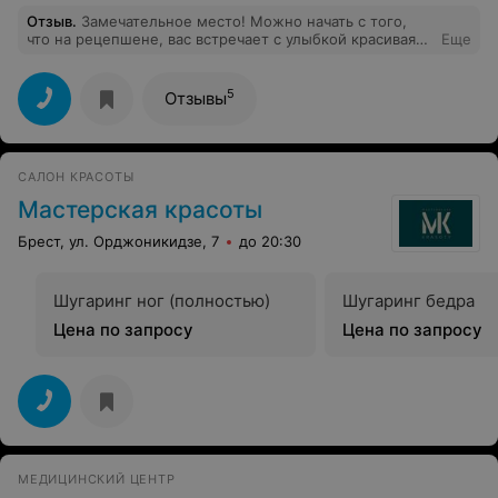
Отзыв
.
Замечательное место! Можно начать с того,
что на рецепшене, вас встречает с улыбкой красивая
Еще
девушка, уделяет большое внимание ко всем кто
приходит. Массажисты в первую очередь
квалифицированные, добрые и приятные в общении.
5
Отзывы
Но больше всего мне хочется выделить самого
главного человека и прекрасную девушку Анну) под её
чутким руководством это место и обладает всеми
приятными качествами и можно сказать, что делая
САЛОН КРАСОТЫ
комплимент салону Голден Лайн, делаешь комплимент
Анне) стоит лишь раз прийти и душой и сердцем
Мастерская красоты
остаёшься там, хочется приходить снова и снова!
Спасибо Анна за Ваши старания и всё то, что Вы
Брест, ул. Орджоникидзе, 7
до 20:30
делаете для других!
Шугаринг ног (полностью)
Шугаринг бедра
Цена по запросу
Цена по запросу
МЕДИЦИНСКИЙ ЦЕНТР