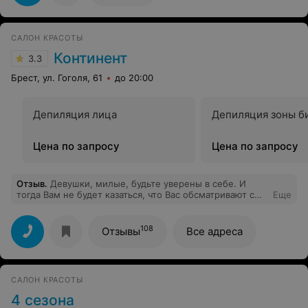
Такую легкость и свободу я никогда еще не
чувствовала! Мне как будто поменяли спину на новую!
И вот прошло уже 2 недели, а я до сих пор не
САЛОН КРАСОТЫ
чувствую болей и дискомфорта, при моей то сидячей
работе!Однозначно рекомендую!
Континент
3.3
Брест, ул. Гоголя, 61
до 20:00
Депиляция лица
Депиляция зоны б
Цена по запросу
Цена по запросу
Отзыв
.
Девушки, милые, будьте уверены в себе. И
тогда Вам не будет казаться, что Вас обсматривают с
Еще
ног до головы. Мастера и администраторы смотрят на
Вас в той же степени, в какой и Вы сами их
обсматриваете.
108
Отзывы
Все адреса
САЛОН КРАСОТЫ
4 сезона