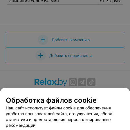
Эпиляция сеанс 60 мин
от 30 руб.
Добавить компанию
Добавить специалиста
О проекте
Новости проекта
Размещение рекламы
Обработка файлов cookie
Вакансии
Публичный договор
Способы оплаты
Публичный договор по использованию сервиса
Наш сайт использует файлы cookie для обеспечения
«Афиша»
удобства пользователей сайта, его улучшения, сбора
статистики и предоставления персонализированных
Пользовательское соглашение
рекомендаций.
Написать в поддержку