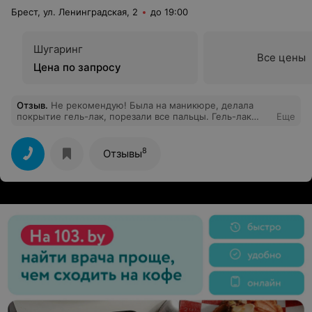
Брест, ул. Ленинградская, 2
до 19:00
Шугаринг
Все цены
Цена по запросу
Отзыв
.
Не рекомендую! Была на маникюре, делала
покрытие гель-лак, порезали все пальцы. Гель-лак
Еще
слез через три дня. Мастер был неопрятно одет,
атмосфера недоброжелательна! Непонятно кто ведет
расчет - или администратор, или парикмахер!
8
Отзывы