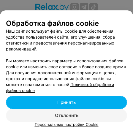
О проекте
Новости проекта
Размещение рекламы
Обработка файлов cookie
Вакансии
Публичный договор
Способы оплаты
Наш сайт использует файлы cookie для обеспечения
Публичный договор по использованию сервиса
удобства пользователей сайта, его улучшения, сбора
«Афиша»
статистики и предоставления персонализированных
Пользовательское соглашение
рекомендаций.
Написать в поддержку
Вы можете настроить параметры использования файлов
Связаться по вопросам сотрудничества
cookie или изменить свое согласие в более позднее время.
Написать руководителю relax.by
Для получения дополнительной информации о целях,
сроках и порядке использования файлов cookie вы
Персональные настройки cookie
можете ознакомиться с нашей
Политикой обработки
Обработка персональных данных
файлов cookie
Принять
© 2026 ООО «Артокс Лаб», УНП 191700409, регистрирующий орган -
Отклонить
Минский горисполком
| 220012, Республика Беларусь, г. Минск,
улица Толбухина, 2, пом. 16 | info@relax.by
Персональные настройки Cookie