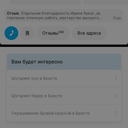
Отзыв
.
Отдельная благодарность Ирине Куксе ,за
терпение отличную работу ,мастерство высшего
Еще
класса,и чуткое отнашение к моим сыновьям!!!
108
Отзывы
Все адреса
Вам будет интересно
Шугаринг рук в Бресте
Шугаринг бедер в Бресте
Окрашивание бровей краской в Бресте