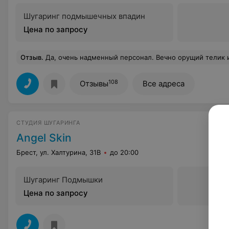
Шугаринг подмышечных впадин
Цена по запросу
Отзыв
.
Да, очень надменный персонал. Вечно орущий телик и вечно громко болтающая по телефону одна из мастеров. Приходишь в салон расслабиться
108
Отзывы
Все адреса
СТУДИЯ ШУГАРИНГА
Angel Skin
Брест, ул. Халтурина, 31В
до 20:00
Шугаринг Подмышки
Цена по запросу