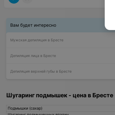
Вам будет интересно
Мужская депиляция в Бресте
Депиляция лица в Бресте
Депиляция верхней губы в Бресте
Шугаринг подмышек - цена в Бресте
Подмышки (сахар)
Шугаринг подмышечных впадин