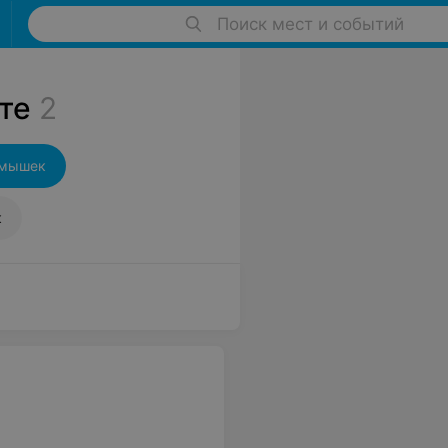
Поиск мест и событий
те
2
дмышек
к