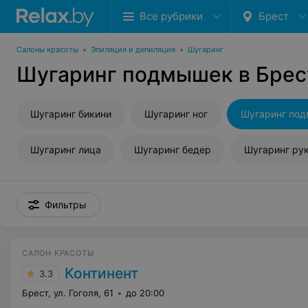
Все рубрики
Брест
Салоны красоты
•
Эпиляция и депиляция
•
Шугаринг
Шугаринг подмышек в Брес
Шугаринг бикини
Шугаринг ног
Шугаринг по
Шугаринг лица
Шугаринг бедер
Шугаринг ру
Фильтры
САЛОН КРАСОТЫ
Континент
3.3
Брест, ул. Гоголя, 61
до 20:00