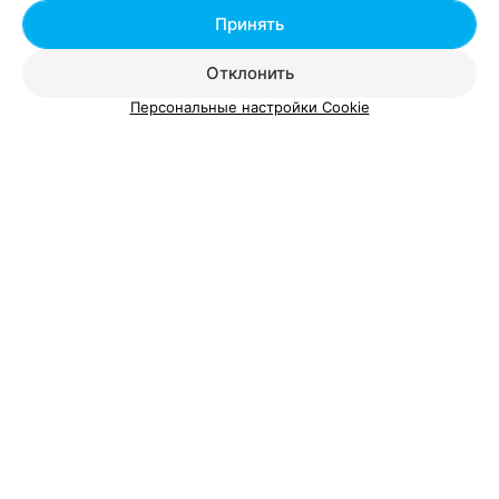
Покраска бровей (Refectocil)
от 7 руб.
Принять
Отклонить
Персональные настройки Cookie
Добавить компанию
Добавить специалиста
О проекте
Новости проекта
Размещение рекламы
Вакансии
Публичный договор
Способы оплаты
Публичный договор по использованию сервиса
«Афиша»
Пользовательское соглашение