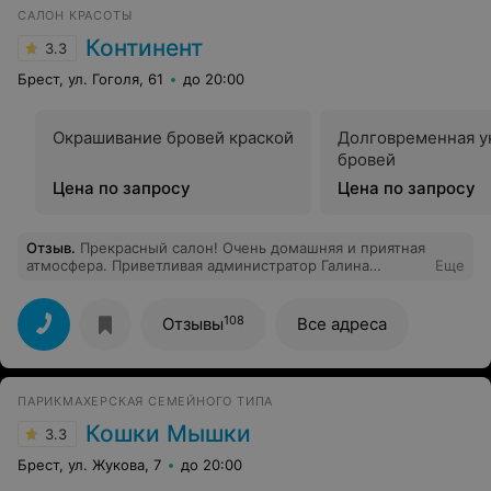
САЛОН КРАСОТЫ
Континент
3.3
Брест, ул. Гоголя, 61
до 20:00
Окрашивание бровей краской
Долговременная у
бровей
Цена по запросу
Цена по запросу
Отзыв
.
Прекрасный салон! Очень домашняя и приятная
атмосфера. Приветливая администратор Галина
Еще
Ивановна. Очень профессиональный мастер по
педикюру Вета. Спасибо, что есть такое место в
Бресте.
108
Отзывы
Все адреса
ПАРИКМАХЕРСКАЯ СЕМЕЙНОГО ТИПА
Кошки Мышки
3.3
Брест, ул. Жукова, 7
до 20:00