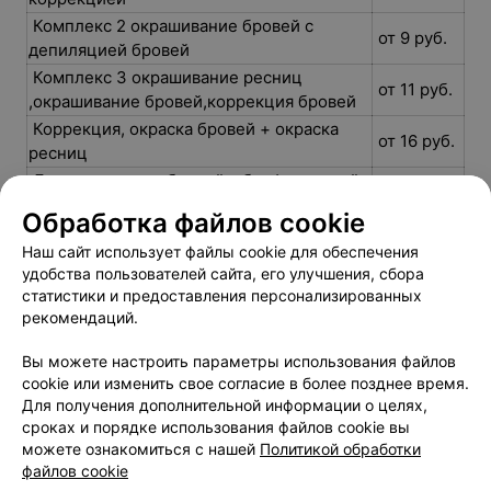
Комплекс 2 окрашивание бровей с
от 9 руб.
депиляцией бровей
Комплекс 3 окрашивание ресниц
от 11 руб.
,окрашивание бровей,коррекция бровей
Коррекция, окраска бровей + окраска
от 16 руб.
ресниц
Ламинирование бровей с биофиксацией,
коррекцией и окраской перманентным
от 29 руб.
Обработка файлов cookie
красителем
Наш сайт использует файлы cookie для обеспечения
Моделирование и окраска бровей гель-
от 20 руб.
удобства пользователей сайта, его улучшения, сбора
краской Elan
статистики и предоставления персонализированных
Окраска бровей
от 6 руб.
рекомендаций.
Окраска бровей краской
от 9 руб.
Вы можете настроить параметры использования файлов
Окрашивание бровей
от 4 руб.
cookie или изменить свое согласие в более позднее время.
Окрашивание бровей краской
от 10 руб.
Для получения дополнительной информации о целях,
Окрашивание бровей/ресниц
от 9 руб.
сроках и порядке использования файлов cookie вы
Окрашивание ресниц (хна, элан)
от 18 руб.
можете ознакомиться с нашей
Политикой обработки
файлов cookie
Покраска бровей (Elan)
от 10 руб.